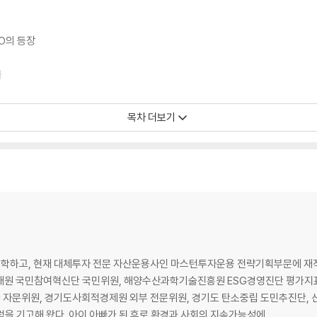
HO의 등장
자
목차 더보기
험지
식문화의 미래
상과 역할
 세대와 가치소비의 정치학
학하고, 현재 대체투자 전문 자산운용사인 마스턴투자운용 전략기획부문에 재
태원 국민참여혁신단 국민위원, 해양수산과학기술진흥원 ESG경영진단 평가지표
영 철학이 깃든 공간
자문위원, 경기도사회적경제원 외부 전문위원, 경기도 탄소중립 도민추진단, 
럼을 기고해 왔다. 아이 아빠가 된 후로 환경과 사회의 지속가능성에