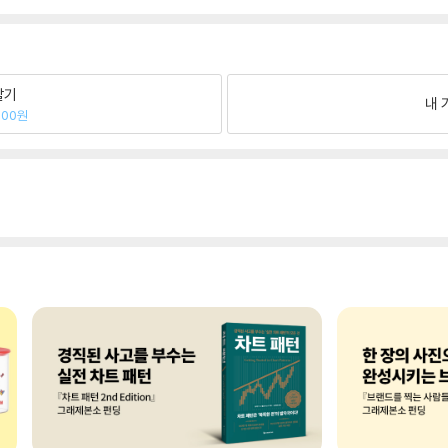
팔기
내 
000원