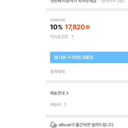
첫번째 리뷰어가 되어주세요
판매지수
282
19,800
원
10
17,820
YES포인트
앱 다운 시 1천원 상품권
결제혜택
배송안내
배송비
eBook이 출간되면 알려드립니다.