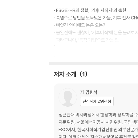
· ESG와 HR의 접합, ‘기후 사직자’의 출현
· 폭염으로 낭만을 도둑맞은 가을, 기후 전사 C
· 빼앗긴 언어에도 봄은 오는가
· 불완전해도 괜찮아, ‘기후미식’에 눈을 돌려보
· 파타고니아, ‘목적 기업’으로 가는 길
· 공동 대응이냐 집단자살이냐, 그것이 문제로다
· 경기도의 ESG 여정, 행정 혁신의 리트머스 시
· 그린워싱, 사기 연애와 비자금
· 서울대학교 ESG 보고서의 존재 의의
저자 소개
1
· 인권 문제가 된 기후위기, 이제 ESG는?
· 육肉의 재정의: 대체육이 그리는 지속가능한 
· 지속가능경영의 새로운 축, CSO의 전략적 위
저
김민석
· ‘돈쭐’을 내버리는 바이콧 행렬의 표심: MZ
관심작가 알림신청
· 그린 잡, 보다 확장된 맥락으로 바라보기
· 로펌의 사회적 가치 실현과 지속가능성
성균관대 박사과정에서 행정학과 정책학을 수
자문위원, 서울에너지공사 시민위원, 국립생
Part 2. 공간에 ESG를 녹여내다 _지속가능경
ESG이사, 한국사회적기업진흥원 외부전문가 
이다. 여러 매체에 지속가능경영을 주제로 칼