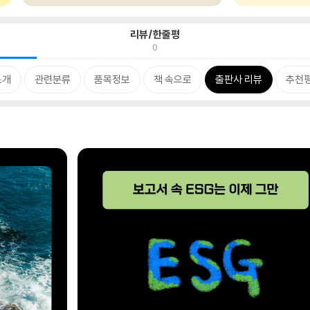
리뷰/한줄평
0
소개
관련분류
품목정보
책 속으로
출판사 리뷰
추천