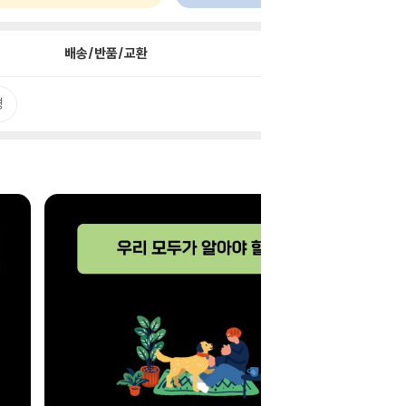
배송/반품/교환
평