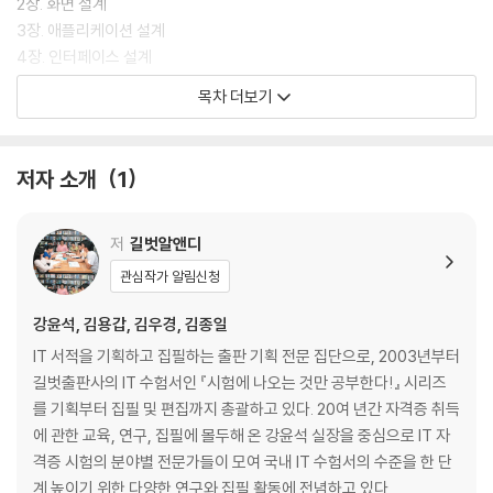
2장. 화면 설계
3장. 애플리케이션 설계
4장. 인터페이스 설계
목차 더보기
[2과목. 소프트웨어 개발]
1장. 데이터 입출력 구현
저자 소개
1
2장. 통합 구현
3장. 제품 소프트웨어 패키징
4장. 애플리케이션 테스트 관리
저
길벗알앤디
5장. 인터페이스 구현
관심작가 알림신청
강윤석, 김용갑, 김우경, 김종일
[3과목. 데이터베이스 구축]
IT 서적을 기획하고 집필하는 출판 기획 전문 집단으로, 2003년부터
1장. 논리 데이터베이스 설계
길벗출판사의 IT 수험서인 『시험에 나오는 것만 공부한다!』 시리즈
2장. 물리 데이터베이스 설계
를 기획부터 집필 및 편집까지 총괄하고 있다. 20여 년간 자격증 취득
3장. SQL 응용
에 관한 교육, 연구, 집필에 몰두해 온 강윤석 실장을 중심으로 IT 자
4장. SQL 활용
격증 시험의 분야별 전문가들이 모여 국내 IT 수험서의 수준을 한 단
5장. 데이터 전환
계 높이기 위한 다양한 연구와 집필 활동에 전념하고 있다.