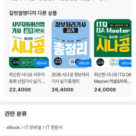
길벗알앤디
의 다른 상품
2권
[4과목. 프로그래밍 언어 활용]
1장. 서버 프로그램 구현
2장. 프로그래밍 언어 활용
3장. 응용 SW 기초 기술 활용
[5과목. 정보시스템 구축 관리]
최신판 시나공 사무자
2026 시나공 정보처리
최신판 시나공 ITQ OA
1장. 소프트웨어 개발 방법론 활용
동화 산업기사 실기 기
기사 실기 총정리
Master(엑셀&파워포
2장. IT프로젝트 정보 시스템 구축 관리
본서
인트ver.2021+한글v
22,400
26,400
24,000
원
원
원
3장. 소프트웨어 개발 보안 구축
er.2022)
4장. 시스템 보안 구축
[별책부록] 기출문제집
관련 분류
2025년 8월 정보처리기사 필기
2025년 5월 정보처리기사 필기
eBook
IT 모바일
IT 전문서
2025년 2월 정보처리기사 필기