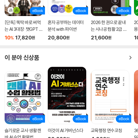
[단독] 뚝딱 바로 써먹
혼자 공부하는 데이터
2026 한 권으로 끝내
2
는 AI 3대장: 챗GPT ·
분석 with 파이썬
는 시나공 컴활 2급 필
용
제미나이 · 클로드
기+실기
문
10
17,820
20,800
21,600
1
%
원
원
원
이 분야 신상품
슬기로운 교사 생활 캔
이것이 AI 거버넌스다
교육행정 연수코칭
3
바 AI 수업 활용법
9