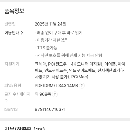
2024년 7월 정보처리기사 필기
품목정보
2024년 5월 정보처리기사 필기
2024년 2월 정보처리기사 필기
발행일
2025년 11월 24일
2023년 7월 정보처리기사 필기
이용안내
배송 없이 구매 후 바로 읽기
2023년 5월 정보처리기사 필기
이용기간 제한없음
2023년 2월 정보처리기사 필기
2022년 7월 정보처리기사 필기
TTS 불가능
저작권 보호를 위해 인쇄 기능 제공 안함
지원기기
크레마, PC(윈도우 - 4K 모니터 미지원), 아이폰, 아이
패드, 안드로이드폰, 안드로이드패드, 전자책단말기(저
사양 기기 사용 불가), PC(Mac)
파일/용량
PDF(DRM) | 343.14MB
글자 수/ 페이지
약 968쪽
수
ISBN13
9791140716371
리뷰/한줄평
23