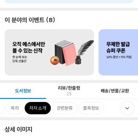
이 분야의 이벤트
8
리뷰/한줄평
도서정보
배송/반품/교환
23
개
목차
저자 소개
관련분류
품목정보
상세 이미지