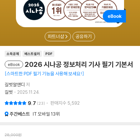
파트너샵
공유하기
소득공제
베스트셀러
PDF
2026 시나공 정보처리 기사 필기 기본서
eBook
스마트한 PDF 필기 기능을 사용해 보세요!
길벗알앤디
저
길벗
2025.11.24.
9.7
판매지수
5,592
23
주간베스트
IT 모바일
13위
28,000
원