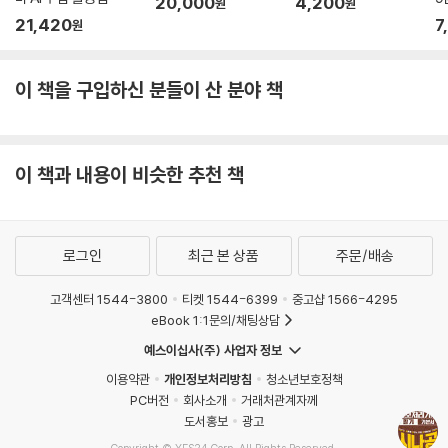
20,000
4,200
원
원
21,420
7
원
이 책을 구입하신 분들이 산 분야 책
이 책과 내용이 비슷한 추천 책
로그인
최근 본 상품
주문/배송
고객센터 1544-3800
티켓 1544-6399
중고샵 1566-4295
eBook 1:1문의/채팅상담
예스이십사(주) 사업자 정보
이용약관
개인정보처리방침
청소년보호정책
PC버전
회사소개
거래처관계자께
도서홍보
광고
Copyright © YES24 Corp. All Rights Reserved.