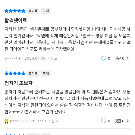
종이책
구매
합격햇어툐
자세한 설명과 핵심문제로 공부햇더니 합격햇어용 !!!왜 시나공 시나공 하
는지 알거같더라구뇨옆에 작게 해설된거링큐알코드 영상 해설 등 도움이
완전 많이됐어요 다음에듀 시나공 애용할거깉아요 문제해설풀이도 정말
잘 되어잇고 친구도 써봣는데 극찬했어용
p*****4
2026.07.09.
신고
0
댓글
0
종이책
구매
정처기 초보자
종처기 처음으러 준비하는 사람들 많을텐데 이 책 괜찮은거 같아요. 보통
정처기는 관련 분야 전공자나 컴활 1급 필기 취득자일텐데 그럼 알고 있는
베이스 지식과 관련되어 있어서 술술 잘 읽힐거 같습니다. 책이 종 두껍긴
한데ㅠㅠ 기본서라서 그런거 같어요
j****3
2026.07.01.
신고
0
댓글
0