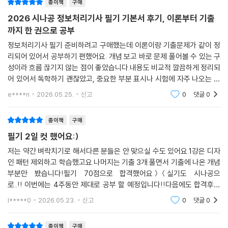
종이책
구매
2026 시나공 정보처리기사 필기 기본서 후기, 이론부터 기출
까지 한 권으로 공부
정보처리기사 필기 준비하려고 구매했는데 이론이랑 기출문제가 같이 정
리되어 있어서 공부하기 편했어요. 개념 보고 바로 문제 풀어볼 수 있는 구
성이라 흐름 끊기지 않는 점이 좋았습니다.내용도 비교적 깔끔하게 정리되
어 있어서 독학하기 괜찮았고, 중요한 부분 표시나 시험에 자주 나오는 내
용 정리가 잘 되어 있어 효율적으로 공부할 수 있었어요. 특히 기출문제가
e****n
2026.05.25.
신고
0
댓글
0
함께 들어있다
종이책
구매
필기 2일 컷 했어요:)
저는 약간 벼락치기로 해서다른 분들은 안 맞으실 수도 있어요.1강은 디자
인 패턴 제외하고 학습했고요.나머지는 기출 3개 풀면서 기출에 나온 개념
부분만 봤습니다!필기 70점으로 합격했어요＞＜실기도 시나공으
로..!! 이번에는 4주동안 제대로 공부 할 예정입니다!!다음에도 합격후기
로 돌아올게용~
l*****0
2026.05.23.
신고
0
댓글
0
종이책
구매