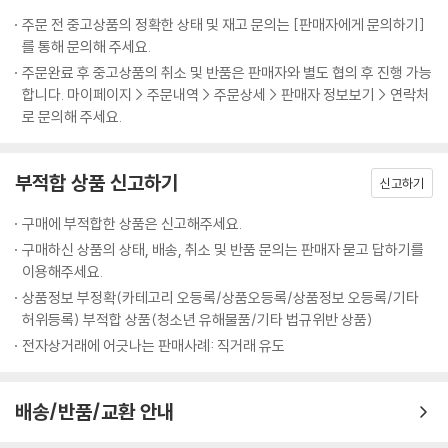
다 깜짝 놀랄 일을 계속 벌입니다. 도대체 다르다넬 왕은 무슨 생각을 하는
주문 전 중고상품의 정확한 상태 및 재고 문의는 [판매자에게 문의하기]
걸까요? 그리고 왜 다르다넬 왕조의 마지막 왕이 된 걸까요?
를 통해 문의해 주세요.
주문완료 후 중고상품의 취소 및 반품은 판매자와 별도 협의 후 진행 가능
인류의 영원한 물음, ‘행복한 삶이란 어떤 것일까?’ 생각하게 하는 책!
합니다. 마이페이지 > 주문내역 > 주문상세 > 판매자 정보보기 > 연락처
멋진 성의 주인이며 모든 권력과 부를 가진 왕. 하지만 이 책의 주인공 다르
로 문의해 주세요.
다넬 왕은 하나씩 하나씩 가지고 있던 것들을 버리고 어디론가 떠납니다.
‘왕은 왜 모든 것을 버리고 떠난 걸까? 그 뒤로 왕은 어떻게 됐을까? 행복
부적합 상품 신고하기
하게 잘 살았을까?’ 하는 의문이 꼬리를 물고 이어집니다. 하지만 완전무장
신고하기
하고 성으로 돌아오는 첫 장면과 가벼운 옷차림으로 성을 떠나는 마지막
구매에 부적합한 상품은 신고해주세요.
장면을 눈여겨본 독자라면, 왕의 표정에서 많은 것을 알아챌 겁니다.
구매하신 상품의 상태, 배송, 취소 및 반품 문의는 판매자 묻고 답하기를
왕의 선택을 보며 부와 가난, 소유와 버림, 성공과 행복의 관계 등에 대해서
이용해주세요.
생각하게 되는 이야기로, 어린이와 어른이 함께 보고 이야기 나누면 더욱
상품정보 부정확(카테고리 오등록/상품오등록/상품정보 오등록/기타
좋은 책입니다.
허위등록) 부적합 상품(청소년 유해물품/기타 법규위반 상품)
전자상거래에 어긋나는 판매사례: 직거래 유도
눈을 시원하게 씻어 주는 웅장한 먹 그림, 재치와 운율이 살아 있는 글!
로마네스크와 고딕 양식을 결합한 웅장한 흑백 그림이 화려한 일러스트에
길들여진 우리 눈을 시원하게 씻어 줍니다. 단순하면서도 세밀하고, 솔직
배송/반품/교환 안내
하면서도 풍자적인 그림에서 옛 성의 웅장한 모습은 물론 왕궁에서의 의상