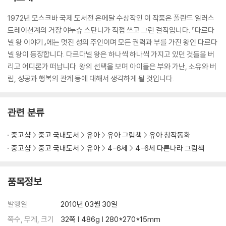
1972년 모스크바 국제 도서전 은메달 수상작인 이 작품은 폴란드 일러스
트레이션계의 거장 야누슈 스탄니가 직접 쓰고 그린 걸작입니다. 『다르다
넬 왕 이야기』에는 멋진 성의 주인이며 모든 권력과 부를 가진 왕인 다르다
넬 왕이 등장합니다. 다르다넬 왕은 하나씩 하나씩 가지고 있던 것들을 버
리고 어디론가 떠납니다. 왕의 선택을 보며 아이들은 부와 가난, 소유와 버
림, 성공과 행복의 관계 등에 대해서 생각하게 될 것입니다.
관련 분류
중고샵
중고 국내도서
유아
유아 그림책
유아 창작동화
중고샵
중고 국내도서
유아
4-6세
4-6세 다른나라 그림책
품목정보
발행일
2010년 03월 30일
쪽수, 무게, 크기
32쪽 | 486g | 280*270*15mm