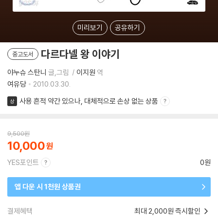
미리보기
공유하기
다르다넬 왕 이야기
중고도서
야누슈 스탄니
글,그림
이지원
역
여유당
2010.03.30.
사용 흔적 약간 있으나, 대체적으로 손상 없는 상품
상
9,500
원
10,000
YES포인트
0원
앱 다운 시 1천원 상품권
결제혜택
최대 2,000원 즉시할인