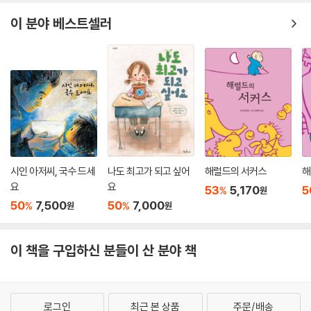
과 태도 들을 엿보는 재미가 쏠쏠합니다. 또한 운율이 살아 있고 반복되는
말, 재치 있는 표현들은 읽는 맛과 함께 왕의 자유로운 정신을 느끼게 합니
이 분야 베스트셀러
다. 폴란드 일러스트레이션계의 거장, 야누슈 스탄니의 예술적 감각과 문
학적 감수성이 고스란히 담긴 걸작입니다.
시인 아저씨, 국수 드세
나도 최고가 되고 싶어
해럴드의 서커스
해
요
요
53
5,170
5
%
원
50
7,500
50
7,000
%
%
원
원
이 책을 구입하신 분들이 산 분야 책
로그인
최근 본 상품
주문/배송