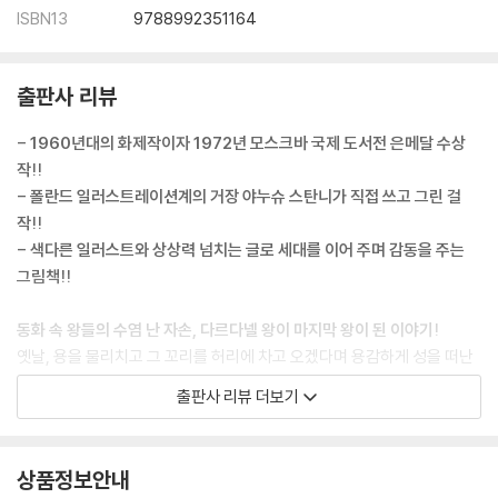
ISBN13
9788992351164
출판사 리뷰
- 1960년대의 화제작이자 1972년 모스크바 국제 도서전 은메달 수상
작!!
- 폴란드 일러스트레이션계의 거장 야누슈 스탄니가 직접 쓰고 그린 걸
작!!
- 색다른 일러스트와 상상력 넘치는 글로 세대를 이어 주며 감동을 주는
그림책!!
동화 속 왕들의 수염 난 자손, 다르다넬 왕이 마지막 왕이 된 이야기!
옛날, 용을 물리치고 그 꼬리를 허리에 차고 오겠다며 용감하게 성을 떠난
왕이 있었어요. 바로 다르다넬 왕이에요. 하지만 왕은 용을 찾지도 못하고
출판사 리뷰 더보기
빈손으로 돌아옵니다. 성에는 소문이 좍 퍼져 있고, 크게 환영해야 할 성문
앞은 쥐 죽은 듯 고요하지요. 이때부터 다르다넬 왕의 머릿속에는 새로운
생각들이 솟아나기 시작합니다. 망토를 벗고, 수염을 밀어 버리고, 왕관도
상품정보안내
벗어 버리고……. 궁전의 모든 사람들이 싫어하지만, 다르다넬 왕은 날마