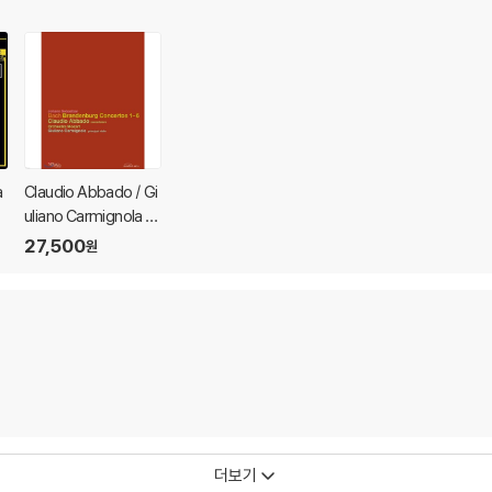
a
Claudio Abbado / Gi
uliano Carmignola 바
흐: 브란덴부르크 협주
27,500
원
n
곡 - 아바도, 까르미뇰
라, 페트리
더보기