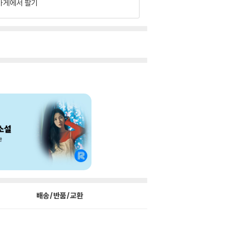
가게에서 팔기
배송/반품/교환