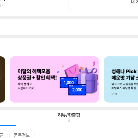
내 
불가
리뷰/한줄평
0
류
품목정보