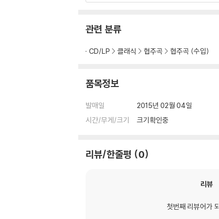
관련 분류
CD/LP
클래식
협주곡
협주곡 (수입)
품목정보
발매일
2015년 02월 04일
시간/무게/크기
크기확인중
리뷰/한줄평
0
리뷰
첫번째 리뷰어가 