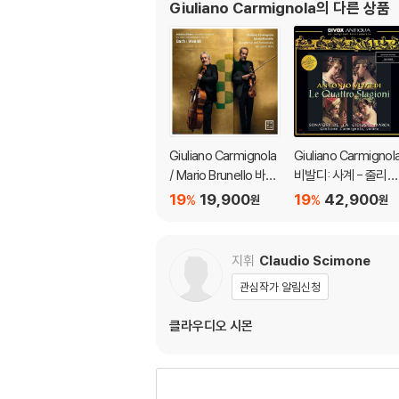
Giuliano Carmignola
의 다른 상품
Giuliano Carmignola
Giuliano Carmignol
/ Mario Brunello 바흐
비발디: 사계 - 줄리아
/ 비발디: 2대의 바이올
노 카르미뇰라 (Vival
19
19,900
19
42,900
%
%
원
원
린을 위한 협주곡 [바이
d: The Four Seaso
올린과 피콜로 첼로 편
s) [LP]
곡반]
지휘
Claudio Scimone
관심작가 알림신청
클라우디오 시몬