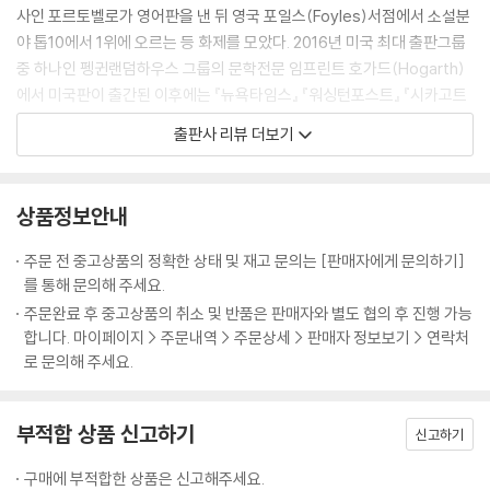
--- p.128
사인 포르토벨로가 영어판을 낸 뒤 영국 포일스(Foyles)서점에서 소설분
야 톱10에서 1위에 오르는 등 화제를 모았다. 2016년 미국 최대 출판그룹
언니.
중 하나인 펭귄랜덤하우스 그룹의 문학전문 임프린트 호가드(Hogarth)
영혜의 낡은 검은 스웨터에서 희미한 나프탈렌 냄새가 났다. 그녀가 대답
에서 미국판이 출간된 이후에는 『뉴욕타임스』 『워싱턴포스트』 『시카고트
하지 않자, 영혜는 한번 더 언니, 하고 속삭였다.
리뷴』 『라이브러리저널』 등을 비롯해 다수의 유력 매체에서 호평을 받기
출판사 리뷰 더보기
언니.
도 했다. 출판전문지 『퍼블리셔스위클리』는 ‘2016년 봄, 가장 기대되는 주
……세상의 나무들은 모두 형제 같아.
목할 소설’ 중 첫째로 『채식주의자』를 꼽기도 하는 등 빠르게 화제의 중심
--- p.210
에 올라선 바 있다. 그리고 드디어 2016년 인터내셔널 부커상을 수상하며
상품정보안내
명실상부 세계적인 작품으로 자리했다.
문득 이 세상을 살아본 적이 없다는 느낌이 드는 것에 그녀는 놀랐다. 사실
주문 전 중고상품의 정확한 상태 및 재고 문의는 [판매자에게 문의하기]
이었다. 그녀는 살아본 적이 없었다. 기억할 수 있는 오래전의 어린시절부
『채식주의자』의 1부 「채식주의자」는 영혜 남편인 ‘나’의 시선으로 서술된
를 통해 문의해 주세요.
터, 다만 견뎌왔을 뿐이었다. 그녀는 자신이 선량한 인간임을 믿었으며, 그
다. 어린 시절 자신의 다리를 문 개를 죽이는 장면이 뇌리에 박힌 영혜는 어
주문완료 후 중고상품의 취소 및 반품은 판매자와 별도 협의 후 진행 가능
믿음대로 누구에게도 피해를 주지 않았다. 성실했고, 나름대로 성공했으
느 날 꿈에 나타난 끔찍한 영상에 사로잡혀 육식을 멀리하기 시작한다. 영
합니다. 마이페이지 > 주문내역 > 주문상세 > 판매자 정보보기 > 연락처
며, 언제까지나 그럴 것이었다. 그러나 이해할 수 없는 일이었다. 그 후락한
혜의 행동을 이해할 수 없는 ‘나’는 처가 사람들을 동원해 영혜를 말리고자
로 문의해 주세요.
가건물과 웃자란 풀들 앞에서 그녀는 단 한번도 살아본 적 없는 어린아이
한다. 영혜의 언니 인혜의 집들이에서 영혜는 또 육식을 거부하고, 이에 못
에 불과했다.
마땅한 장인이 강제로 영혜의 입에 고기를 넣으려 하자, 영혜는 그 자리에
부적합 상품 신고하기
--- p.237
서 손목을 긋는다. 2부 「몽고반점」은 인혜의 남편이자 영혜의 형부인 비디
신고하기
오아티스트 ‘나’의 시선으로 진행된다. 아내 인혜에게서 영혜의 엉덩이에
구매에 부적합한 상품은 신고해주세요.
아직도 몽고반점이 남아 있다는 이야기를 들은 ‘나’는 영혜의 몸을 욕망하