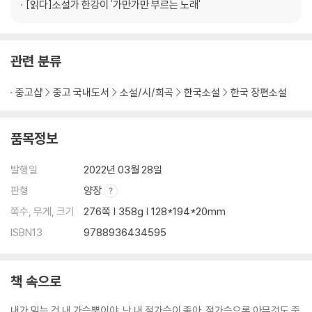
[읽다]
소설가 한강이 '가만가만 부르는 노래'
관련 분류
중고샵
중고 국내도서
소설/시/희곡
한국소설
한국 장편소설
품목정보
발행일
2022년 03월 28일
판형
양장
쪽수, 무게, 크기
276쪽 | 358g | 128*194*20mm
ISBN13
9788936434595
책 속으로
내가 믿는 건 내 가슴뿐이야. 난 내 젖가슴이 좋아. 젖가슴으론 아무것도 죽