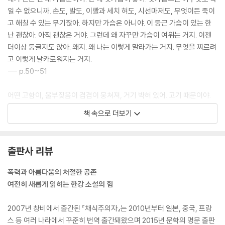
일 수 없으니까. 손도, 발도, 이빨과 세치 혀도, 시선마저도, 무엇이든 죽이
고 해칠 수 있는 무기잖아. 하지만 가슴은 아니야. 이 둥근 가슴이 있는 한
난 괜찮아. 아직 괜찮은 거야. 그런데 왜 자꾸만 가슴이 여위는 거지. 이젠
더이상 둥글지도 않아. 왜지. 왜 나는 이렇게 말라가는 거지. 무엇을 찌르려
고 이렇게 날카로워지는 거지.
--- p.50~51
어떤 고함이, 울부짖음이 겹겹이 뭉쳐져, 거기 박혀 있어. 고기 때문이야.
너무 많은 고기를 먹었어. 그 목숨들이 고스란히 그 자리에 걸려 있는 거야.
책 속으로 더보기
틀림없어. 피와 살은 모두 소화돼 몸 구석구석으로 흩어지고, 찌꺼기는 배
설됐지만, 목숨들만은 끈질기게 명치에 달라붙어 있는 거야. 한번만, 단 한
번만 크게 소리치고 싶어. 캄캄한 창밖으로 달려나가고 싶어. 그러면 이 덩
출판사 리뷰
어리가 몸 밖으로 뛰쳐나갈까. 그럴 수 있을까.
--- p.72
폭력과 아름다움의 처절한 공존
여전히 새롭게 읽히는 한강 소설의 힘
이 모든 것을 고요히 받아들이고 있는 그녀가 어떤 성스러운 것, 사람이라
고도, 그렇다고 짐승이라고도 할 수 없는, 식물이며 동물이며 인간, 혹은
2007년 창비에서 출간된 『채식주의자』는 2010년부터 일본, 중국, 프랑
그 중간쯤의 낯선 존재처럼 느껴졌다.
스 등 여러 나라에서 꾸준히 번역 출간돼왔으며 2015년 문학의 명문 출판