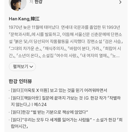
저
한강
Han Kang,韓江
1970년 늦은 11월에 태어났다. 연세대 국문과를 졸업한 뒤 1993년
『문학과사회』에 시를 발표하고, 이듬해 서울신문 신춘문예에 단편소
설 「붉은 닻」이 당선되어 작품활동을 시작했다. 장편소설 『검은 사슴』
『그대의 차가운 손』, 『채식주의자』, 『바람이 분다, 가라』, 『희랍어 시
간』, 『소년이 온다』, 소설집 『여수의 사랑』, 『내 여자의 열매』, 『노랑
무늬영원』, 시집 『서랍에 저녁을 넣어 두었다』 등이 있다. 만해문학
펼쳐보기
상, 황순원문학상, 동리문학상, 이상문학상, 오늘의 젊은예술가상,
한국소설문학상을 수상했다. 한편 2007년 출간한 『채식주의자』는
한강
인터뷰
올해 영미판 출간
[읽다]
[이옥토 X 이훤] 보고 있는 것을 믿기 어려워하면서
[읽다]
[책읽아웃] 질문에 끝까지 가보는 것 (G. 한강 작가 『작별하
지 않는다』) | 예스24
[읽다]
한강 “벌 받는 기분으로 책상에 앉았다”
[읽다]
“우리는 모두 다 세계를 잃어가는 사람들” - 소설가 한강 『희
랍어시간』