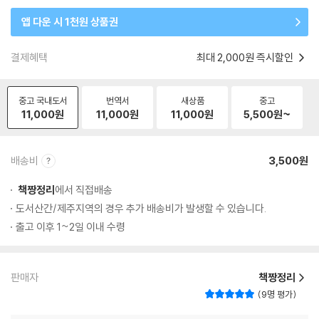
앱 다운 시 1천원 상품권
결제혜택
최대 2,000원 즉시할인
중고 국내도서
번역서
새상품
중고
11,000
원
11,000
원
11,000
원
5,500
원~
배송비
3,500원
책짱정리
에서 직접배송
도서산간/제주지역의 경우 추가 배송비가 발생할 수 있습니다.
출고 이후 1~2일 이내 수령
판매자
책짱정리
9명 평가