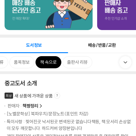
도서정보
배송/반품/교환
류
품목정보
책 속으로
출판사 리뷰
중고도서 소개
새 상품에 가까운 상품
최상
판매자 :
책짱정리
[노벨문학상] 북파우치/문장노트(포인트 차감)
특이사항 : 찢어진곳 낙서된곳 변색된곳 없습니다책등, 책 모서리 손상없
이 모두 깨끗합니다. 하드커버 양장본입니다