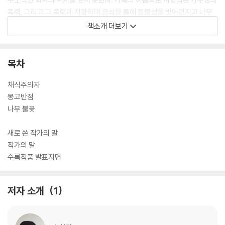
폭력, 그리고 그 폭력에 저항하며 금식을 통해 동물성을 벗어던지고 나무
가 되고자 한 영혜가 보여주는 식물적 상상력의 경지는 모든 세대 독자를
책소개 더보기
아우르며 더 크나큰 공명을 이루어낼 것이다.
목차
채식주의자
몽고반점
나무 불꽃
새로 쓴 작가의 말
작가의 말
수록작품 발표지면
저자 소개
1