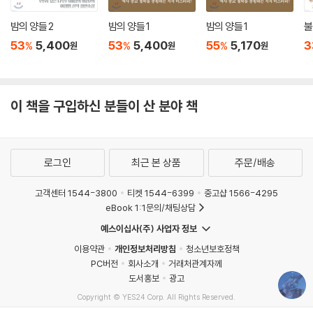
에서 해외 관객들과도 만날 예정이다.
밤의 양들 2
밤의 양들 1
밤의 양들 1
불
작가의 말
53
5,400
53
5,400
55
5,170
3
%
%
%
원
원
원
이 책의 개정판이 출간된다는 소식을 듣고 가장 먼저 떠오른 것은 그해 가
을과 겨울 밤들의 감각이었다. 몸이 회복된다면 쓰고 싶은 소설들의 목록
이 책을 구입하신 분들이 산 분야 책
을 (희망 없이) 마음속으로 굴리던 밤들. 그때 『채식주의자』는 이미 3부로
구성된 장편소설이었고, 지금과 같거나 거의 비슷한 제목들이 붙어 있었
다. 그후 삼년이 흐른 뒤 첫머리를 쓰기 시작해 다시 이태 뒤에 완성할 수
있었다. 마지막에 「나무 불꽃」을 쓰면서 ‘고통 3부작’이라는 파일명을 붙였
로그인
최근 본 상품
주문/배송
던 기억이 난다.
고객센터 1544-3800
티켓 1544-6399
중고샵 1566-4295
출간 후 십오년의 시간이 세찬 물살처럼 흐르는 동안, 고백하자면 이 책에
eBook 1:1문의/채팅상담
복잡한 감정을 품고 있었다. 세간의 관심도 오해도 뜨겁고 날카로워, 혼자
예스이십사(주) 사업자 정보
서 이 소설을 써가던 순간들의 진실과 동떨어진 것이 되어버린 듯 느낀 때
이용약관
개인정보처리방침
청소년보호정책
도 있었다. 하지만 귀밑머리가 희어지고 어느 때보다 머리가 맑은 지금, 나
PC버전
회사소개
거래처관계자께
에게는 이 소설을 껴안을 힘이 있다. 여전히 생생한 고통과 질문으로 가득
도서홍보
광고
찬 이 책을.
Copyright © YES24 Corp. All Rights Reserved.
MATOM11