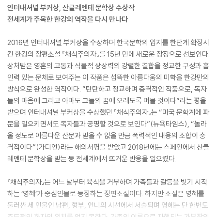
인터내셔널 부커상, 산클레멘테 문학상 수상작
전세계가 주목한 한강의 역작을 다시 만나다
2016년 인터내셔널 부커상을 수상하며 한국문학의 입지를 한단계 확장시
킨 한강의 장편소설 『채식주의자』를 15년 만에 새로운 장정으로 선보인다.
상처받은 영혼의 고통과 식물적 상상력의 강렬한 결합을 정교한 구성과 흡
인력 있는 문체로 보여주는 이 작품은 섬뜩한 아름다움의 미학을 한강만의
방식으로 완성한 역작이다. “탄탄하고 정교하며 충격적인 작품으로, 독자
들의 마음에 그리고 아마도 그들의 꿈에 오래도록 머물 것이다”라는 평을
받으며 인터내셔널 부커상을 수상했던 『채식주의자』는 “미국 문학계에 파
문을 일으키면서도 독자들과 공명할 것으로 보인다”(뉴욕타임스), “놀라
울 정도로 아름다운 산문과 믿을 수 없을 만큼 폭력적인 내용의 조합이 충
격적이다”(가디언)라는 해외서평을 받았고 2018년에는 스페인에서 산클
레멘테 문학상을 받는 등 전세계에서 뜨거운 반응을 일으켰다.
『채식주의자』는 어느 날부터 육식을 거부하며 가족들과 갈등을 빚기 시작
하는 ‘영혜’가 중심인물로 등장하는 장편소설이다. 하지만 소설은 영혜를
둘러싼 세 인물인 남편, 형부, 언니의 시선에서 서술되며 영혜는 단 한번도
주도적인 화자의 위치를 얻지 못한다. 가족의 이름으로 자행되는 가부장의