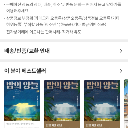
구매하신 상품의 상태, 배송, 취소 및 반품 문의는 판매자 묻고 답하기를
게 된다. ‘나’는 영혜를 찾아가 비디오작품의 모델이 되어달라고 청한다.
이용해주세요.
‘나’는 결국 자신의 몸에 꽃을 그려 영혜와 교합한 뒤 비디오작품을 촬영하
상품정보 부정확(카테고리 오등록/상품오등록/상품정보 오등록/기타
고 다음 날 벌거벗은 두 사람의 모습을 아내가 발견한다. 3부 「나무 불꽃」
허위등록) 부적합 상품(청소년 유해물품/기타 법규위반 상품)
은 가족들 모두 등 돌린 영혜의 병수발을 들어야 하는 인혜의 시선으로 진
전자상거래에 어긋나는 판매사례: 직거래 유도
행된다. 인혜는 식음을 전폐하고 링거조차 받아들이지 않아 나뭇가지처럼
말라가는 영혜를 만나고, 영혜는 자신이 이제 곧 나무가 될 거라고 말한다.
배송/반품/교환 안내
어린 시절 각인된 폭력의 기억 때문에 철저히 육식을 거부한 채로 나무가
되기를 꿈꾸는 영혜는 폭력의 악순환을 끊고 다른 생명에게 어떠한 해도
끼치지 않는 무해한 존재를 꿈꾸는 것처럼 보인다. 인간 본질에 대해 쉼 없
이 분야 베스트셀러
이 질문하며 ‘고통’에 대해 천착해온 작가는 이번 개정판을 출간하며 “고백
하자면 이 책에 복잡한 감정을 품고 있었다. (…) 하지만 귀밑머리가 희어
지고 어느 때보다 머리가 맑은 지금, 나에게는 이 소설을 껴안을 힘이 있다.
여전히 생생한 고통과 질문으로 가득 찬 이 책을”(새로 쓴 작가의 말)이라
고 밝히기도 했다.
한편 『채식주의자』는 지금까지 40개국 이상에 판권이 수출됐다. 올해 9월
에는 연극으로 제작되어 국립극단 무대에 오른 뒤 12월 벨기에 리에주극장