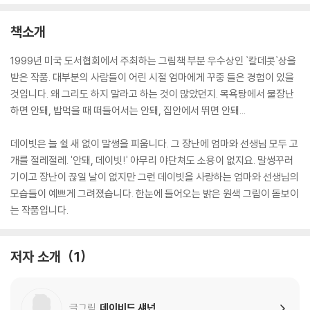
책소개
1999년 미국 도서협회에서 주최하는 그림책 부분 우수상인 `칼데콧`상을
받은 작품. 대부분의 사람들이 어린 시절 엄마에게 꾸중 들은 경험이 있을
것입니다. 왜 그리도 하지 말라고 하는 것이 많았던지. 목욕탕에서 물장난
하면 안돼, 밥먹을 때 떠들어서는 안돼, 집안에서 뛰면 안돼...
데이빗은 늘 쉴 새 없이 말썽을 피웁니다. 그 장난에 엄마와 선생님 모두 고
개를 절레절레. '안돼, 데이빗!' 아무리 야단쳐도 소용이 없지요. 말썽꾸러
기이고 장난이 끊일 날이 없지만 그런 데이빗을 사랑하는 엄마와 선생님의
모습들이 예쁘게 그려졌습니다. 한눈에 들어오는 밝은 원색 그림이 돋보이
는 작품입니다.
저자 소개
1
글그림
데이비드 섀넌