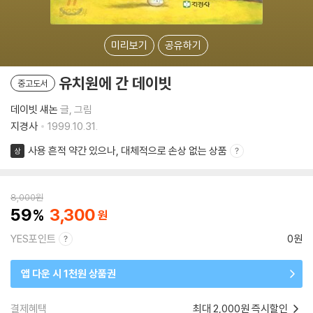
미리보기
공유하기
유치원에 간 데이빗
중고도서
데이빗 섀논
글, 그림
지경사
1999.10.31.
사용 흔적 약간 있으나, 대체적으로 손상 없는 상품
상
8,000
원
59
3,300
YES포인트
0원
앱 다운 시 1천원 상품권
결제혜택
최대 2,000원 즉시할인