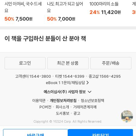
시인 아저씨, 국수 드세
나도 최고가 되고 싶어
1000마리의 소들
계
요
요
24
11,420
3
%
원
50
7,500
50
7,000
%
%
원
원
이 책을 구입하신 분들이 산 분야 책
로그인
최근 본 상품
주문/배송
고객센터 1544-3800
티켓 1544-6399
중고샵 1566-4295
eBook 1:1문의/채팅상담
예스이십사(주) 사업자 정보
이용약관
개인정보처리방침
청소년보호정책
PC버전
회사소개
거래처관계자께
도서홍보
광고
Copyright © YES24 Corp. All Rights Reserved.
MATOM12
바로구매
카트담기