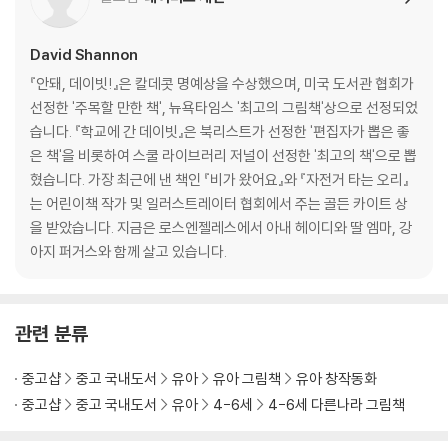
David Shannon
『안돼, 데이빗!』은 칼데콧 명예상을 수상했으며, 미국 도서관 협회가
선정한 '주목할 만한 책', 뉴욕타임스 '최고의 그림책'상으로 선정되었
습니다. 『학교에 간 데이빗』은 북리스트가 선정한 '편집자가 뽑은 좋
은 책'을 비롯하여 스쿨 라이브러리 저널이 선정한 '최고의 책'으로 뽑
혔습니다. 가장 최근에 낸 책인 『비가 왔어요』와 『자전거 타는 오리』
는 어린이책 작가 및 일러스트레이터 협회에서 주는 골든 카이트 상
을 받았습니다. 지금은 로스엔젤레스에서 아내 헤이디와 딸 엠마, 강
아지 퍼거스와 함께 살고 있습니다.
관련 분류
중고샵
중고 국내도서
유아
유아 그림책
유아 창작동화
중고샵
중고 국내도서
유아
4-6세
4-6세 다른나라 그림책