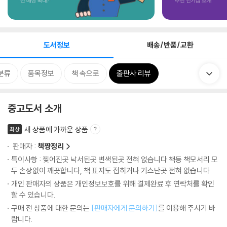
도서정보
배송/반품/교환
분류
품목정보
책 속으로
출판사 리뷰
중고도서 소개
새 상품에 가까운 상품
최상
판매자 :
책짱정리
특이사항 : 찢어진곳 낙서된곳 변색된곳 전혀 없습니다 책등 책모서리 모
두 손상없이 깨끗합니다, 책 표지도 접히거나 기스난곳 전혀 없습니다
개인 판매자의 상품은 개인정보보호를 위해 결제완료 후 연락처를 확인
할 수 있습니다.
구매 전 상품에 대한 문의는
[판매자에게 문의하기]
를 이용해 주시기 바
랍니다.