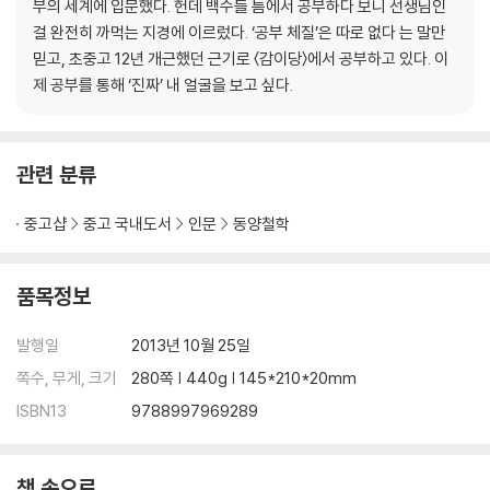
부의 세계에 입문했다. 헌데 백수들 틈에서 공부하다 보니 선생님인
입추, 성숙을 수확하는 시기 ㆍ 입추를 맞이하는 우리들의 자세
걸 완전히 까먹는 지경에 이르렀다. ‘공부 체질’은 따로 없다 는 말만
처서, 온누리에 숙살이! ㆍ 처서를 맞이하는 우리들의 자세
믿고, 초중고 12년 개근했던 근기로 〈감이당〉에서 공부하고 있다. 이
8월
제 공부를 통해 ‘진짜’ 내 얼굴을 보고 싶다.
백로, 이슬이 주는 메시지 ㆍ 백로를 맞이하는 우리들의 자세
추분, 달이 차오르는 시절 ㆍ 추분을 맞이하는 우리들의 자세
9월
관련 분류
한로, 기적과 만나는 시간 ㆍ 한로를 맞이하는 우리들의 자세
상강, 슬픔 ‘다시 보기’ ㆍ 상강을 맞이하는 우리들의 자세
중고샵
중고 국내도서
인문
동양철학
4부 겨울의 절기들
10월
품목정보
입동, 긴 휴식을 위한 준비 ㆍ 입동을 맞이하는 우리들의 자세
소설, ‘All in 음’의 시절 ㆍ 소설을 맞이하는 우리들의 자세
발행일
2013년 10월 25일
11월
쪽수, 무게, 크기
280쪽 | 440g | 145*210*20mm
대설, 아낌없이 주는 눈 ㆍ 대설을 맞이하는 우리들의 자세
ISBN13
9788997969289
동지, 발바닥 주무르는 시절 ㆍ 동지를 맞이하는 우리들의 자세
12월
소한, 추위가 여는 길 ㆍ 소한을 맞이하는 우리들의 자세
책 속으로