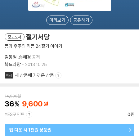
미리보기
공유하기
절기서당
중고도서
몸과 우주의 리듬 24절기 이야기
김동철
,
송혜경
공저
북드라망
2013.10.25.
새 상품에 가까운 상품
최상
14,900
원
36
9,600
YES포인트
0원
앱 다운 시 1천원 상품권