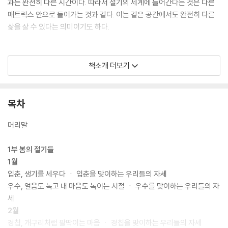
과는 완전히 다른 시간이다. 따라서 절기의 세계에 들어간다는 것은 다른
매트릭스 안으로 들어가는 것과 같다. 이는 같은 공간에서도 완전히 다른
삶을 살 수 있다는 의미이기도 하다.
책소개 더보기
소박한 질문으로 만나게 된 절기의 세계에서, 두 청년은 새로운 세계, 새로
운 자신과 마주한다. “갈수록 이 세상이 참으로 다양하고 오묘한 곳이구나
하는 느낌이 어렴풋이 들었다. 나 혼자 이 세상에 있는 것이 아닌, 태양과
목차
달, 별, 바람이 이 순간 함께 존재한다는 느낌, 그것은 경외감이자 아름다
움이었다.”, “‘나’라는 존재가 잠시도 쉬지 않고 출렁이는 세계, 나 혼자가
머리말
아닌 만물이 함께 만들어가는 세계! 그 세계는 풍성했다. 시간 안에도 특유
의 냄새, 색깔, 볕, 습기, 바람이 담겨 있었다. 그리고 그에 따라 내 마음도
1부 봄의 절기들
움직이고 있었다.” 태양이 움직이고 하늘과 땅이 변하는 가운데, 나는 어떻
1월
게 살아갈 것인가? 『절기서당』은 농부의 삶을 힌트 삼아, 지금의 삶을 모색
입춘, 생기를 세우다 ㆍ 입춘을 맞이하는 우리들의 자세
한다. 이 책은 21세기 도시에서 울려 퍼지는 농가월령가가 되고자 한다.
우수, 얼음도 녹고 내 마음도 녹이는 시절 ㆍ 우수를 맞이하는 우리들의 자
세
2월
경칩, 개구리처럼 팔딱이는 마음 ㆍ 경칩을 맞이하는 우리들의 자세