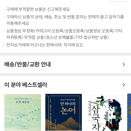
우주의 흐름에 맞춰 살고자 한 노력의 결과였다.
구매에 부적합한 상품은 신고해주세요.
농경사회가 아닌 지금, 절기는 무용한 것일까? 이제 태양의 움직임은 더
구매하신 상품의 상태, 배송, 취소 및 반품 문의는 판매자 묻고 답하기를
이상 우리에게 아무런 기능을 하지 못하는 것일까? 필자들이 24절기 속으
이용해주세요.
로 뛰어든 것은 이런 이유에서였다. 농부가 절기대로 1년 농사를 해내듯이,
상품정보 부정확(카테고리 오등록/상품오등록/상품정보 오등록/기타
우리 역시도 절기의 리듬을 타면 한 해의 계획을 실현시킬 수 있을 것이라
허위등록) 부적합 상품(청소년 유해물품/기타 법규위반 상품)
는 믿음. 다시 말해 농사가 아니더라도 절기의 리듬을 현대의 그것으로 변
전자상거래에 어긋나는 판매사례: 직거래 유도
환시키면 ‘지금, 어떻게 살 것인가’에 대한 질문에 답을 구할 수 있다는 것
이었다. 예를 들어 소만(小滿) 무렵은 전통시대에는 보릿고개가 한창이던
때다. 그러면서도 농사일이 바빠 주린 배를 움켜쥐고 일을 해야 할 때가 이
배송/반품/교환 안내
때다. 필자는 이 보릿고개를 통과의례의 일종으로 보았다. 남녀노소를 불
문하고 일터로 총출동하여 일손을 도움으로써 자기 존재를 실감했다는 것
이다. 그렇다면 보릿고개가 사라진 지금은 소만의 의미를 어떻게 새겨야
이 분야 베스트셀러
할까? 이 책에서는 스스로 통과의례를 만들라고 말한다. 그것은 ‘욕을 먹는
것’이다. 타인의 비판을 받아들이고, 시련을 받아들일 수 있는 신체를 조성
하라는 것! 이렇듯 절기란 단순히 세시풍속이나 민속의 영역이 아니다. 절
기는 15일마다 새롭게 주어지는 우주의 과제이며 동시에 어떻게 살 것인
가에 대한 우주의 대답이다.