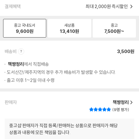
결제혜택
최대 2,000원 즉시할인
중고 국내도서
새상품
중고
9,600
원
13,410
원
7,500
원~
배송비
3,500원
책짱정리
에서 직접배송
도서산간/제주지역의 경우 추가 배송비가 발생할 수 있습니다.
출고 이후 1~2일 이내 수령
판매자
책짱정리
9명 평가
중고샵 판매자가 직접 등록/판매하는 상품으로 판매자가 해당
상품과 내용에 모든 책임을 집니다.