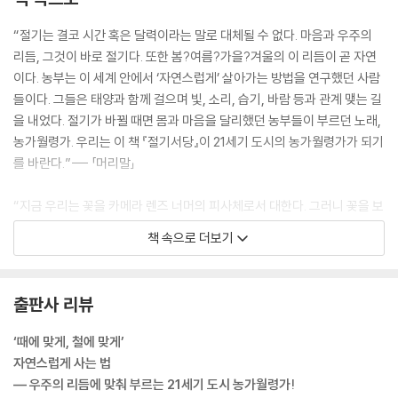
대한, 밀린 빚을 갚는 시절 ㆍ 대한을 맞이하는 우리들의 자세
“절기는 결코 시간 혹은 달력이라는 말로 대체될 수 없다. 마음과 우주의
참고 도서
리듬, 그것이 바로 절기다. 또한 봄?여름?가을?겨울의 이 리듬이 곧 자연
이다. 농부는 이 세계 안에서 ‘자연스럽게’ 살아가는 방법을 연구했던 사람
들이다. 그들은 태양과 함께 걸으며 빛, 소리, 습기, 바람 등과 관계 맺는 길
을 내었다. 절기가 바뀔 때면 몸과 마음을 달리했던 농부들이 부르던 노래,
농가월령가. 우리는 이 책 『절기서당』이 21세기 도시의 농가월령가가 되기
를 바란다.”--- 「머리말」
“지금 우리는 꽃을 카메라 렌즈 너머의 피사체로서 대한다. 그러니 꽃을 보
면서도 자신이 꽃이 될 생각은 하지 못한다. 하지만 꽃은 꽃을 구경하지 않
책 속으로 더보기
는다. 구경은 청명의 절기에 더 이상 어울리지 않는 행위다. 왜 아무것에도
도전하지 않고 구경만 하려 드는가? 밖에서 꽃이 온몸으로 말하고 있는데
말이다. “너도 지금 활짝 필 때야!” 햇볕과 적당한 습기, 훈훈한 바람 3종
출판사 리뷰
세트가 꽃망울이 터져 나올 수 있도록 응원하고 있다. 청명에 농사를 시작
한다는 것은 서리 내릴 일이 이제는 없다는 뜻이기도 하다. 이는 밖으로 표
‘때에 맞게, 철에 맞게’
출된 마음이 타박 맞을 일이 적다는 의미 아닌가. 제비꽃과 벚꽃이 서로 부
자연스럽게 사는 법
러워하지 않고 각자 제 살 궁리에 활짝 피어 있듯이 우리도 그렇게 피어나
― 우주의 리듬에 맞춰 부르는 21세기 도시 농가월령가!
보자. 지금 생각할 수 있는 최고의 답을 가지고, 혹여 실패하더라도 정수리