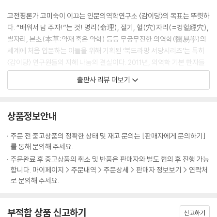
까지 꽉 찬 확신으로! 에잇, 안 되더라도 내년을 기약하면 된다는 배짱으
고전평론가 고미숙이 이끄는 인문의역학연구소 〈감이당〉의 목표는 뚜렷하
로!”
다. “배워서 남 주자!”는 것! 명리(命理), 절기, 혈(穴)자리(=경혈經穴),
--- p.71 「청명에는 청춘이어라!」
별자리, 본초(本草;약재 혹은 약학) 등등 무궁무진한 의역학(醫易學)의
세계에 처음 입문하는 이들을 위해 기획된 ‘북드라망 서당시리즈’는 특히
〈감이당〉 연구원들의 지혜 나눔의 결실이다. 2011년, 의역학 기본 한자들
의 유래와 쓰임을 설명한 『갑자서당, 사주명리 한자교실』(류시성·손영달)
출판사 리뷰 더보기
이 ‘북드라망 서당시리즈’의 첫번째 책으로 탄생된 데 이어 2013년 10월,
두번째 책이 출간됐다. 〈감이당〉 연구원 김동철과 송혜경이 함께 쓴 『절기
서당, 몸과 우주의 리듬 24절기 이야기』(이하 『절기서당』)가 그것이다.
상품정보안내
절기는 태양이 15도씩 움직일 때마다 나타나는 기후적 변화다. 즉, 태양은
15일마다 스텝을 달리하며 새로운 사건을 발생시킨다. 태양이 그해의 첫
주문 전 중고상품의 정확한 상태 및 재고 문의는 [판매자에게 문의하기]
발을 내딛으면 땅속 깊이 봄이 시작되고(입춘), 두번째 스텝을 밟으면 얼
를 통해 문의해 주세요.
음이 녹는다(우수). 그리고 세번째 발자국에선 개구리와 벌레들이 튀어나
주문완료 후 중고상품의 취소 및 반품은 판매자와 별도 협의 후 진행 가능
온다(경칩). 그리하여 절기는 농경사회에서 농사력으로 기능했다. 언제 씨
합니다. 마이페이지 > 주문내역 > 주문상세 > 판매자 정보보기 > 연락처
를 뿌리고, 모내기를 하고, 추수를 하는지가 태양의 움직임에 따라 결정되
로 문의해 주세요.
었기 때문이다. 의역학상으로 가장 잘사는 법은 우주의 리듬과 일치를 이
루며 사는 것, 그러므로 절기를 어기지 않고 ‘때 맞춰’ 농사를 짓는 것 자체
부적합 상품 신고하기
가 천지자연과의 합일과 다름없었다. 절기력이 농사력이 된 것은 최대한
신고하기