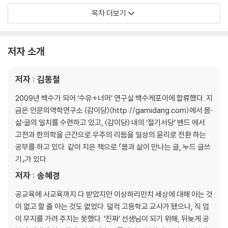
'절기서당' 영상보기
*클릭*
춘분, 새로 고침 ㆍ 춘분을 맞이하는 우리들의 자세
목차 더보기
3월
청명에는 청춘이어라! ㆍ 청명을 맞이하는 우리들의 자세
곡우, 존재의 씨앗을 틔우다 ㆍ 곡우를 맞이하는 우리들의 자세
저자 소개
2부 여름의 절기들
저자 : 김동철
4월
입하, ‘폭풍 성장’의 시작 ㆍ 입하를 맞이하는 우리들의 자세
2009년 백수가 되어 ‘수유+너머’ 연구실 백수케포이에 합류했다. 지
소만, 욕으로 채우는 시절 ㆍ 소만을 맞이하는 우리들의 자세
금은 인문의역학연구소 〈감이당〉(http://gamidang.com)에서 몸·
5월
삶·글의 일치를 수련하고 있고, 〈감이당〉 내의 ‘절기서당’ 밴드 에서
망종, ‘니환궁’으로의 초대 ㆍ 망종을 맞이하는 우리들의 자세
고전과 한의학을 근간으로 우주의 리듬을 일상의 윤리로 전환 하는
하지, 낮은 데로 임하소서 ㆍ 하지를 맞이하는 우리들의 자세
공부를 하고 있다. 같이 지은 책으로 『몸과 삶이 만나는 글, 누드 글쓰
6월
기』가 있다.
소서, 음의 벡터를 따르라 ㆍ 소서를 맞이하는 우리들의 자세
저자 : 송혜경
대서, 더위의 중심에서 서늘함을 외치다 ㆍ 대서를 맞이하는 우리들의 자
세
공교육에 사교육까지 다 받았지만 이상하리만치 세상에 대해 아는 것
이 없고 할 줄 아는 것도 없었다. 덜컥 고등학교 교사가 됐으나, 직 업
3부 가을의 절기들
이 무지를 가려 주지는 못했다. ‘진짜’ 선생님이 되기 위해, 뒤늦게 공
7월