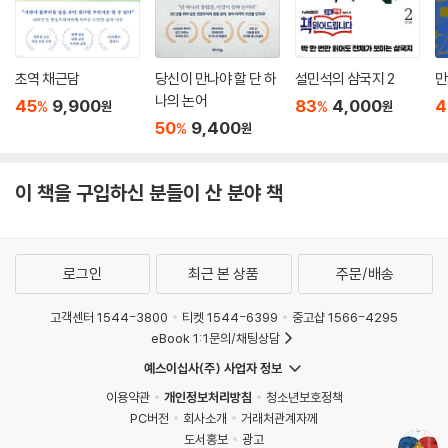
21세기 도시형 농가월령가로 몸과 마음의 1년 농사를!
15일마다 새롭게 펼쳐지는 세계로 우리를 초대하는 절기. 옛 농부들은 절
기가 바뀔 때마다 몸과 마음을 새로이 하며 「농가월령가」로 그 초대에 화답
초역 채근담
당신이 만나야 할 단 하
설민석의 삼국지 2
만
했다. 「농가월령가」에는 월령과 절후에 따라 해야 할 일과 세시풍속이 소개
나의 논어
45
9,900
83
4,000
4
%
%
원
원
되어 있다. 그것은 농부들이 “태양과 함께 걸으며 빛, 소리, 습기 등과 관계
50
9,400
%
원
맺는 길”이었고 “이 세계 안에서 ‘자연스럽게’ 살아가는 방법”이었다. 농부
의 삶을 힌트 삼아, 지금의 삶을 모색하는 『절기서당』이 새로 쓴 우리 시대
이 책을 구입하신 분들이 산 분야 책
의 「농가월령가」는 어떤 내용으로 채워지게 될까?
▶ 봄
절기는 태양이 움직이는 24개의 스텝이다. 태양이 한 걸음을 내딛을 때마
로그인
최근 본 상품
주문/배송
다 새로운 사건이 발생한다. 태양이 첫발을 내딛는 입춘(立春)에는 땅속
깊은 곳에서 봄이 시작된다. 농부가 종자를 손질하듯 우리는 1년 계획을 구
고객센터 1544-3800
티켓 1544-6399
중고샵 1566-4295
체화시킨다. 얼어 있던 땅이 녹기 시작하는 우수(雨水)에는 응어리져 있
eBook 1:1문의/채팅상담
거나 맺혀 있는 내 마음의 앙금도 풀어 버려야 한다. 그러지 않으면 아무리
예스이십사(주) 사업자 정보
봄이 오고 여름이 온다 한들, 나 자신은 겨울에 머물러 있는 것과 다름이 없
이용약관
개인정보처리방침
청소년보호정책
다. 경칩(驚蟄)에는 입춘에 세웠던 계획이 개구리처럼 이리 뛰고 저리 뛰
PC버전
회사소개
거래처관계자께
지 않도록 마음을 잘 잡아야 한다. 더구나 봄을 봄답게 보내지 않고 개구리
도서홍보
광고