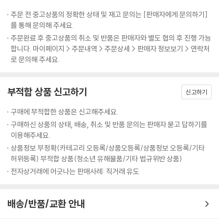
제5강 지지1
주문 전 중고상품의 정확한 상태 및 재고 문의는 [판매자에게 문의하기]
를 통해 문의해 주세요.
제6강 지지2
주문완료 후 중고상품의 취소 및 반품은 판매자와 별도 협의 후 진행 가능
1. 지장간
합니다. 마이페이지 > 주문내역 > 주문상세 > 판매자 정보보기 > 연락처
2. 월률분야장간
로 문의해 주세요.
제7강 합과 충
부적합 상품 신고하기
신고하기
1. 합
2. 충
구매에 부적합한 상품은 신고해주세요.
구매하신 상품의 상태, 배송, 취소 및 반품 문의는 판매자 묻고 답하기를
제8강 십신의 이해
이용해주세요.
상품정보 부정확(카테고리 오등록/상품오등록/상품정보 오등록/기타
제9강 십신의 작용
허위등록) 부적합 상품(청소년 유해물품/기타 법규위반 상품)
1. 비견ㆍ겁재
전자상거래에 어긋나는 판매사례: 직거래 유도
2. 식신ㆍ상관
3. 재성
4. 관성
배송/반품/교환 안내
5. 인성