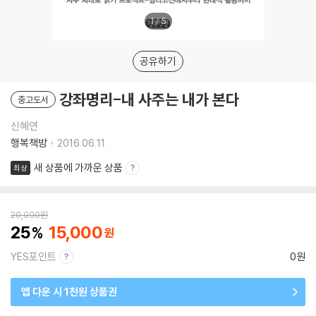
1
/
5
공유하기
강좌명리-내 사주는 내가 본다
중고도서
신혜연
행복책방
2016.06.11.
새 상품에 가까운 상품
최상
20,000
원
25
15,000
YES포인트
0원
앱 다운 시 1천원 상품권