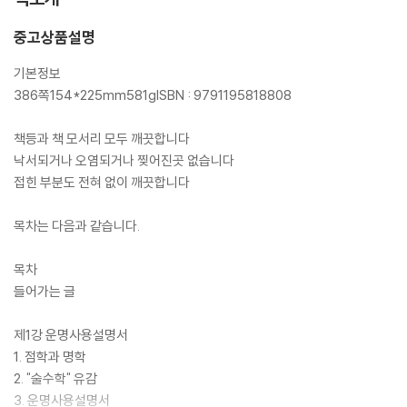
중고상품설명
기본정보
386쪽154*225mm581gISBN : 9791195818808
책등과 책 모서리 모두 깨끗합니다
낙서되거나 오염되거나 찢어진곳 없습니다
접힌 부분도 전혀 없이 깨끗합니다
목차는 다음과 같습니다.
목차
들어가는 글
제1강 운명사용설명서
1. 점학과 명학
2. "술수학" 유감
3. 운명사용설명서