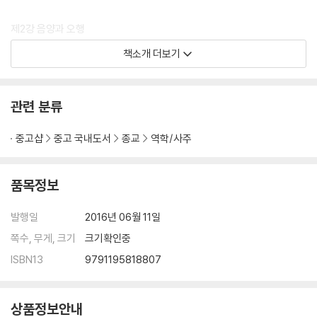
제2강 음양과 오행
1. 음양
책소개 더보기
2. 오행
3. 오행의 생극
4. 오행의 왕쇠
관련 분류
5. 음양오행의 또 다른 이름, 10천간 12지지
중고샵
중고 국내도서
종교
역학/사주
제3강 사주 세우기
1. 60갑자
2. 年柱 세우기
품목정보
3. 月柱 세우기
4. 24절기의 이해
발행일
2016년 06월 11일
5. 日柱 세우기
쪽수, 무게, 크기
크기확인중
6. 時柱 세우기
ISBN13
9791195818807
7. 대운찾기
제4강 천간
상품정보안내