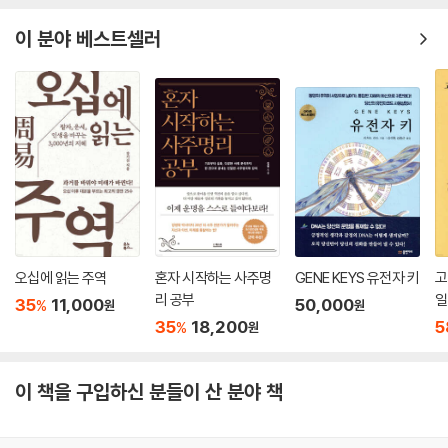
제10강 천간의 생왕사절
이 분야 베스트셀러
제11강 신살론1
1. 천을귀인
2. 월덕귀인
3. 학당
4. 도화
오십에 읽는 주역
혼자 시작하는 사주명
GENE KEYS 유전자 키
고
리 공부
일
35
11,000
50,000
%
원
원
35
18,200
5
%
원
이 책을 구입하신 분들이 산 분야 책