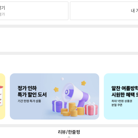
팔기
내 
불가
리뷰/한줄평
0