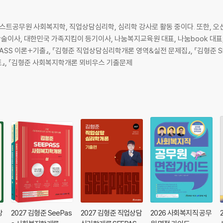
넥스트공무원 사회복지학, 직업상담심리학, 심리학 강사로 활동 중이다. 또한, 
이사, 대한민국 가족지킴이 등기이사, 나눔복지교육원 대표, 나눔book 대표
SS 이론+기출』, 『김형준 직업상담심리학개론 영역&실전 문제집』, 『김형준 
트』, 『김형준 사회복지학개론 뫼비우스 기출문제
상
2027 김형준 SeePas
2027 김형준 직업상담
2026 사회복지직 공무