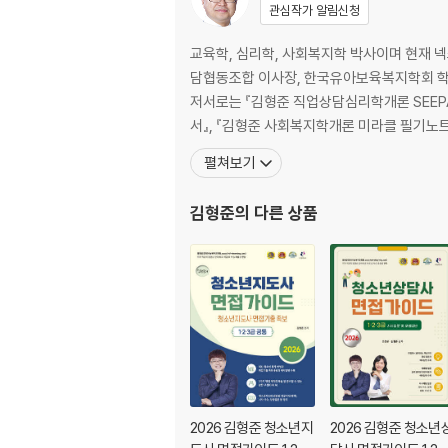
제 2교시 (선택)
관심작가 알림신청
제2과목 집단상담 102
제3과목 가족상담 110
교육학, 심리학, 사회복지학 박사이며 현재 
2023
담협동조합 이사장, 한국유아보육복지학회 학술
제 1교시 (필수)
저서로는 『김형준 직업상담심리학개론 SEEPA
제1과목. 청소년 상담의 이론과 실제 120
서』, 『김형준 사회복지학개론 미라클 필기노
제2과목. 상담연구방법론의 기초 128
펼쳐보기
제3과목. 심리측정 평가의 활용 136
제4과목. 이상심리 143
김형준
의 다른 상품
제 2교시 (선택)
제2과목 집단상담 150
제3과목 가족상담 158
2022
제 1교시 (필수)
제1과목. 청소년 상담의 이론과 실제 168
제2과목. 상담연구방법론의 기초 176
제3과목. 심리측정 평가의 활용 183
제4과목. 이상심리 190
2026 김형준 청소년지
2026 김형준 청소년
제 2교시 (선택)