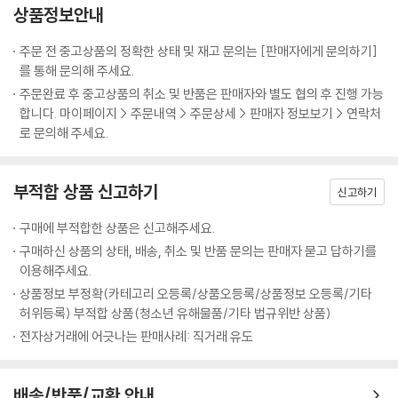
로 소풍을 간다. 굴을 곁들인 애피타이저로 나만을 위한 만찬을 준비하고,
상품정보안내
주말에는 온 가족이 둘러앉아 먹을 로스트 치킨을 준비한다. 이러한 일상
들이 《킨포크》의 소재다. 《킨포크》는 이처럼 삶을 아름답게 만드는 순간
주문 전 중고상품의 정확한 상태 및 재고 문의는 [판매자에게 문의하기]
들에 주목한다.
를 통해 문의해 주세요.
주문완료 후 중고상품의 취소 및 반품은 판매자와 별도 협의 후 진행 가능
전 세계적으로 동시에 진행되는 ‘2014 킨포크 게더링’이 10월 11일 서울에
합니다. 마이페이지 > 주문내역 > 주문상세 > 판매자 정보보기 > 연락처
서도 열렸다. ‘A Messy Meal’이란 주제로 낡은 건물을 개조한 성수동 베
로 문의해 주세요.
란다스튜디오에서 36명의 다양한 사람들이 모여 소박하고도 낭만적인 식
사 시간을 가졌다. 수줍게 자기소개를 하며 환하게 웃는 게스트들의 모습
부적합 상품 신고하기
에는 불완전한 삶 속에서 최선을 다하며 아름다움을 찾는 ‘와비사비’ 정신
신고하기
이 녹아 있었다.
구매에 부적합한 상품은 신고해주세요.
http://vimeo.com/110220351
구매하신 상품의 상태, 배송, 취소 및 반품 문의는 판매자 묻고 답하기를
이용해주세요.
이번 vol.9에서는 평일과 주말 사이의 균형을 유지하고 멋진 휴일을 보내
상품정보 부정확(카테고리 오등록/상품오등록/상품정보 오등록/기타
는 방법들을 소개한다. 워커홀릭을 위한 주말 디톡스, 낮술의 미학, 운동을
허위등록) 부적합 상품(청소년 유해물품/기타 법규위반 상품)
해야 하는 이유, 즉석 파티에 대한 포토 에세이 등이 담겨 있다. 크리에이티
전자상거래에 어긋나는 판매사례: 직거래 유도
브 분야에 종사하는 사람들이 들려주는 일과 휴식 사이의 균형을 잡는 비
결 또한 매우 흥미롭다. 생산성 위주로 평가하기보다는 아무런 성과가 없
더라도 유유자적하며 주변을 바라본다면 자신의 주변을 새로운 시각으로
배송/반품/교환 안내