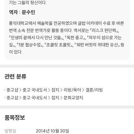
128. 레시피: 주말의 별미, 레몬 케이크
기는 그들의 정신이다.
130. 일은 좀 더 적게, 휴식은 좀 더 많이: 아트 프로젝트
역자 : 문수민
134. 삶과 더불어 변하는 주말: 가족과 시간의 흐름을 둘러싼 에세이
136. 레시피: 버터 3종 세트
홍익대학교에서 예술학을 전공하였으며 글밥 아카데미 수료 후 바른
137. 레시피: 니스풍 샐러드 롤
번역 소속 전문 번역가로 활동 중이다. 역서로는 『리스크 판단력』,
138. CREDITS
『인생의 끝에서 다시 만난 것들』, 『독한 충고』, 『마우이 섬으로 가는
139. KEEP IN TOUCH
길』, 『1분 협상수업』, 『초콜릿 초콜릿』, 『워런 버핏의 위대한 유산』 등
이 있다.
관련 분류
중고샵
중고 국내도서
잡지
리빙/육아
결혼/리빙
중고샵
중고 국내도서
잡지
문화교양지
품목정보
발행일
2014년 10월 30일