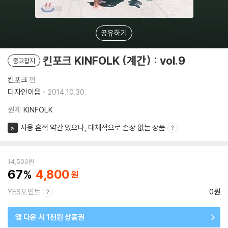
공유하기
킨포크 KINFOLK (계간) : vol.9
중고잡지
킨포크
편
디자인이음
2014.10.30.
원제
KINFOLK
사용 흔적 약간 있으나, 대체적으로 손상 없는 상품
상
14,500
원
67
4,800
YES포인트
0원
앱 다운 시 1천원 상품권