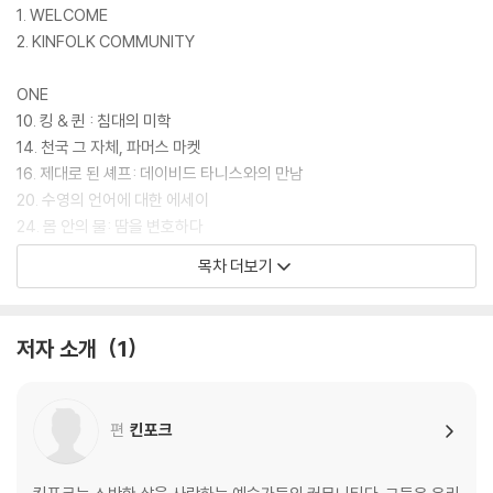
1. WELCOME
2. KINFOLK COMMUNITY
ONE
10. 킹 & 퀸 : 침대의 미학
14. 천국 그 자체, 파머스 마켓
16. 제대로 된 셰프: 데이비드 타니스와의 만남
20. 수영의 언어에 대한 에세이
24. 몸 안의 물: 땀을 변호하다
26. 주말의 사치: 다리 힘이 풀리는 맛
목차 더보기
30. 워커홀릭을 위한 주말 디톡스
32. 아무것도 하지 않기
34. 낮술의 미학
저자 소개
1
36. 홀로 선 늑대의 주말 : 포토 에세이
TWO
편
킨포크
46. 이웃: 옆집의 흥미로운 피조물
48. 둘만으로도 충분한 시간: 커플 여행 가이드
52. 방콕: 집에서 보내는 휴가