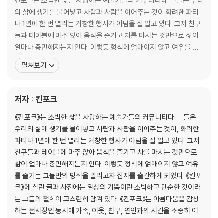
킨포크는 소박한 삶을 사랑하는 예술가들의 커뮤니티다. 그들은 우리
54. 화제의 토스트: 창업주 커플을 만나다
의 삶에 생기를 불어넣고 사람과 사람을 이어주는 것이 화려한 파티
58. 월.화.수.목.금.토.일: 평일을 의미 있게 보내기 위한 에세이
나 1년에 한 번 열리는 거창한 행사가 아님을 잘 알고 있다. 그저 친구
60. 일과 후의 셰프: 프로와 함께 산다는 것
들과 테이블에 마주 앉아 음식을 즐기고 차를 마시는 것만으로 삶이
62. 토요일을 지켜 내는 방법에 대한 에세이
얼마나 충만해지는지 안다. 이렇듯 형식에 얽매이지 않고 여유를 즐
기는 그들만의 방식을 알리고자 잡지를 출간하게 되었다. 킨포크에
펼쳐보기
FEW
실린 글과 사진에는 일상의 기쁨이란 소박하고 단순한 것이라는 그들
66. 서퍼 & 셰프: 도쿄의 셰프 쇼이치로 아이바와의 인터뷰
의 철학이 고스란히 담겨 있다. 킨포크는 아름다움을 감상하는 전시
76. 물과 함께하는 삶: 포토 에세이, 시, 항해술에 관한 팁, 맛있는 레시피
장인 동시에 가족, 이웃, 친구, 연인과의 시간을 소중히 여기
저자 : 킨포크
86.『킨포크 테이블: 함께 밥먹기』
98. 반짝이는 우윳빛 삶: 『밀크』창간인과의 만남
《킨포크》는 소박한 삶을 사랑하는 예술가들의 커뮤니티다. 그들은
106. 자전거 도로의 법칙: 전 세계 자전거족 에티켓 가이드
우리의 삶에 생기를 불어넣고 사람과 사람을 이어주는 것이, 화려한
108. 도심 속의 휴식: 덴마크 사람들에게 배우는 교훈
파티나 1년에 한 번 열리는 거창한 행사가 아님을 잘 알고 있다. 그저
114. 자동차 여행 가이드: 밀워키에서 브루클린까지
친구들과 테이블에 마주 앉아 음식을 즐기고 차를 마시는 것만으로
116. 여행용 주전부리: 초콜릿 토피 호두
삶이 얼마나 충만해지는지 안다. 이렇듯 형식에 얽매이지 않고 여유
118. 레시피: 바삭한 햄과 옥수수 가루 와플
를 즐기는 그들만의 방식을 알리고자 잡지를 출간하게 되었다. 《킨포
120. 레시피: 갓 절인 복숭아
크》에 실린 글과 사진에는 일상의 기쁨이란 소박하고 단순한 것이라
122. 뜻밖의 저녁 모임: 즉석 파티에 대한 포토 에세이
는 그들의 철학이 고스란히 담겨 있다. 《킨포크》는 아름다움을 감상
126. 토요일의 악전고투: 맨해튼에서 조깅할 때 조심할 것들
하는 전시장인 동시에 가족, 이웃, 친구, 연인과의 시간을 소중히 여