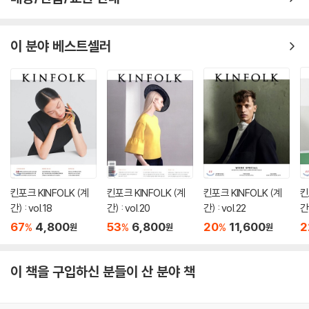
바라보게 될 것이다.
이 분야 베스트셀러
킨포크 KINFOLK (계
킨포크 KINFOLK (계
킨포크 KINFOLK (계
킨
간) : vol.18
간) : vol.20
간) : vol.22
간)
67
4,800
53
6,800
20
11,600
2
%
%
%
원
원
원
이 책을 구입하신 분들이 산 분야 책