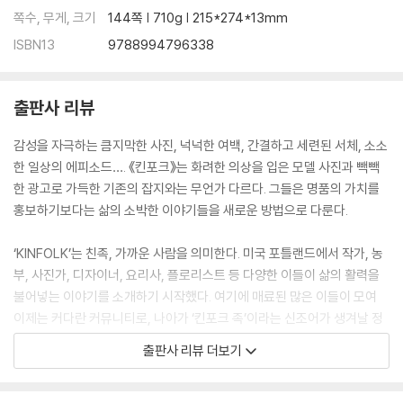
쪽수, 무게, 크기
144쪽 | 710g | 215*274*13mm
ISBN13
9788994796338
출판사 리뷰
감성을 자극하는 큼지막한 사진, 넉넉한 여백, 간결하고 세련된 서체, 소소
한 일상의 에피소드…. 《킨포크》는 화려한 의상을 입은 모델 사진과 빽빽
한 광고로 가득한 기존의 잡지와는 무언가 다르다. 그들은 명품의 가치를
홍보하기보다는 삶의 소박한 이야기들을 새로운 방법으로 다룬다.
‘KINFOLK’는 친족, 가까운 사람을 의미한다. 미국 포틀랜드에서 작가, 농
부, 사진가, 디자이너, 요리사, 플로리스트 등 다양한 이들이 삶의 활력을
불어넣는 이야기를 소개하기 시작했다. 여기에 매료된 많은 이들이 모여
이제는 커다란 커뮤니티로, 나아가 ‘킨포크 족’이라는 신조어가 생겨날 정
도로 하나의 문화 현상이 되어가고 있다.
출판사 리뷰 더보기
석양을 바라보며 차를 마시고, 직접 만든 가구의 흠집을 어루만지며, 숲으