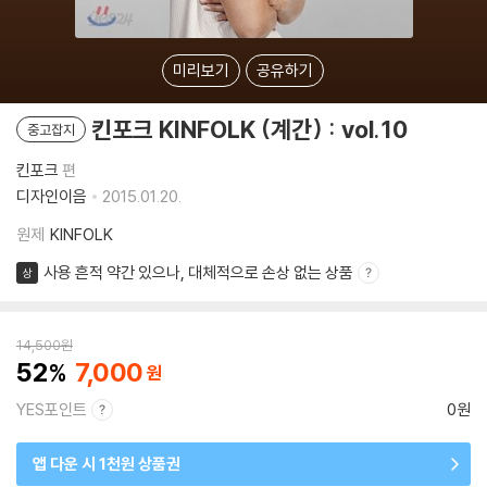
미리보기
공유하기
킨포크 KINFOLK (계간) : vol.10
중고잡지
킨포크
편
디자인이음
2015.01.20.
원제
KINFOLK
사용 흔적 약간 있으나, 대체적으로 손상 없는 상품
상
14,500
원
52
7,000
YES포인트
0원
앱 다운 시 1천원 상품권