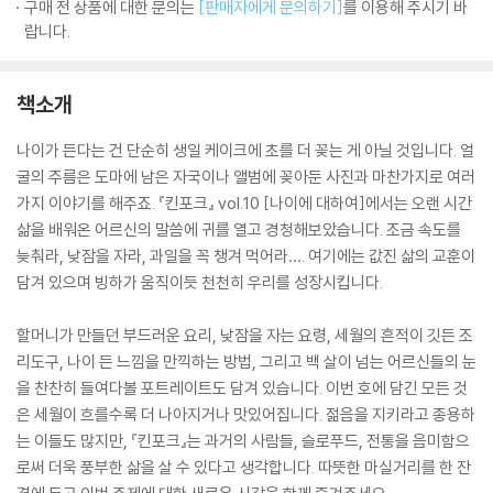
구매 전 상품에 대한 문의는
[판매자에게 문의하기]
를 이용해 주시기 바
랍니다.
책소개
나이가 든다는 건 단순히 생일 케이크에 초를 더 꽂는 게 아닐 것입니다. 얼
굴의 주름은 도마에 남은 자국이나 앨범에 꽂아둔 사진과 마찬가지로 여러
가지 이야기를 해주죠. 『킨포크』 vol.10 [나이에 대하여]에서는 오랜 시간
삶을 배워온 어르신의 말씀에 귀를 열고 경청해보았습니다. 조금 속도를
늦춰라, 낮잠을 자라, 과일을 꼭 챙겨 먹어라…. 여기에는 값진 삶의 교훈이
담겨 있으며 빙하가 움직이듯 천천히 우리를 성장시킵니다.
할머니가 만들던 부드러운 요리, 낮잠을 자는 요령, 세월의 흔적이 깃든 조
리도구, 나이 든 느낌을 만끽하는 방법, 그리고 백 살이 넘는 어르신들의 눈
을 찬찬히 들여다볼 포트레이트도 담겨 있습니다. 이번 호에 담긴 모든 것
은 세월이 흐를수록 더 나아지거나 맛있어집니다. 젊음을 지키라고 종용하
는 이들도 많지만, 『킨포크』는 과거의 사람들, 슬로푸드, 전통을 음미함으
로써 더욱 풍부한 삶을 살 수 있다고 생각합니다. 따뜻한 마실거리를 한 잔