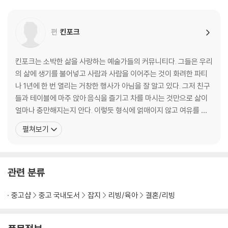
36. 레시피: 구운 비트 수프
38. 레시피: 블루 크리스마스풍의 으깬 감자와 고구마
편
킨포크
40. 레시피: 에스프레소 럼 무스
42. 나이가 찾아올 때: 노화에 대한 고찰
44. 빙하와 나이: 빙하에 관한 포토 에세이
킨포크는 소박한 삶을 사랑하는 예술가들의 커뮤니티다. 그들은 우리
48. 커피의 진화: 커피의 역사상 주요 사건을 모은 연대표
의 삶에 생기를 불어넣고 사람과 사람을 이어주는 것이 화려한 파티
50. 낮잠의 비결: 눈을 감자마자 잠드는 법
나 1년에 한 번 열리는 거창한 행사가 아님을 잘 알고 있다. 그저 친구
들과 테이블에 마주 앉아 음식을 즐기고 차를 마시는 것만으로 삶이
TWO
얼마나 충만해지는지 안다. 이렇듯 형식에 얽매이지 않고 여유를 즐
54. 공공의 집, 펍: 펍을 완벽하게 즐기기 위한 입문 가이드
기는 그들만의 방식을 알리고자 잡지를 출간하게 되었다. 킨포크에
펼쳐보기
56. 콩 심은 데 콩: 거울 저편에 부모님이 보이는 순간을 위한 에세이
실린 글과 사진에는 일상의 기쁨이란 소박하고 단순한 것이라는 그들
58. 제대로 나이 들기 위하여: 젊은 기분을 유지하며 노인처럼 사는 법
의 철학이 고스란히 담겨 있다. 킨포크는 아름다움을 감상하는 전시
60. 우아한 잿빛: 나이를 포용하는 것에 대한 초상 사진
장인 동시에 가족, 이웃, 친구, 연인과의 시간을 소중히 여기
68. 우리 삶의 나날들: 옛 시절과 바뀌어버린 시대에 대한 고찰
관련 분류
70. 온고지신: 익숙한 요리의 재발견 레시피: 양고기 셰퍼드 파이
72. 사랑을 담아, 당신에게: 우편으로 맛있는 소포를 보내는 법
중고샵
중고 국내도서
잡지
리빙/육아
결혼/리빙
74. 황금빛 시절: 잊지 말아야 할 과거의 유산
76. 인생을 장식하는 케이크: 중요한 생일을 축하하는 갖가지 케이크와 기