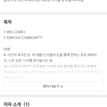
곁에 두고 이번 주제에 대한 새로운 시각을 함께 즐겨주세요.
목차
1. WELCOMEz
2. KINFOLK COMMUNITY
ONE
8. 시간이 새겨진 손: 백 세를 산 이들의 손을 통해 전하는 포토 에세이
12. 느린 성장: 나이를 받아들이는 법
14. 나무도마 이야기: 손때 묻은 도마에 남은 흔적을 좇아가는 에세이
16. 슬로푸드: 발효, 염장, 피클, 땅에서 기르기 등 네 가지 과정의 특징 및
전문가의 조언
24. 무엇에 쓰는 물건인고: 케케묵은 주방용품을 둘러싼 퀴즈
목차 더보기
26. 노년의 즐길거리: 추리닝을 입는 나이가 되기 전에 해볼 만한 것들
28. 백 살의 행복: 전 세계의 장수 노인을 촬영해온 사진작가와의 인터뷰
및 포토 에세이
저자 소개
1
34. 부드러운 음식의 향연: 이가 없는 이들을 위한 연말연시 만찬