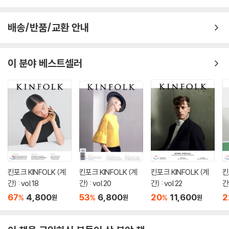
배송/반품/교환 안내
이 분야 베스트셀러
킨포크 KINFOLK (계
킨포크 KINFOLK (계
킨포크 KINFOLK (계
킨
간) : vol.18
간) : vol.20
간) : vol.22
간)
67
4,800
53
6,800
20
11,600
2
%
%
%
원
원
원