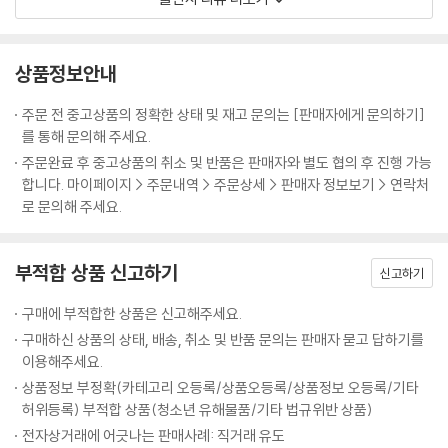
로 소풍을 간다. 굴을 곁들인 애피타이저로 나만을 위한 만찬을 준비하고,
132. 어머니의 어머니: 할머니의 추억에서 곧장 꺼내온 요리를 나누어 먹
주말에는 온 가족이 둘러앉아 먹을 로스트 치킨을 준비한다. 이러한 모든
는 베를린의 저녁식사 모임
일상들이 『킨포크』의 소재다. 『킨포크』는 이처럼 삶을 아름답게 만드는 순
134. 포스트가 전하는 에티켓: 에티켓의 거장 에밀리 포스트의 고손녀가
상품정보안내
간들에 주목한다.
들려주는 조언
vol.10의 주제는 ‘나이에 대하여’다. 우리는 나이에 대해 단면적으로 생각
136. 레시피: 복주머니 새우돼지고기만두(샤오마이)
주문 전 중고상품의 정확한 상태 및 재고 문의는 [판매자에게 문의하기]
하는 경향이 짙다. 탄생에서부터 죽음까지, 입사에서부터 은퇴까지 이어지
137. 레시피: 세 가지로 즐기는 핫 토디
를 통해 문의해 주세요.
는 일직선상의 궤적으로 생각하는 것이다. 하지만 나이라는 것은 보다 미
139. CREDITS
주문완료 후 중고상품의 취소 및 반품은 판매자와 별도 협의 후 진행 가능
묘하며 수치화할 수 없다. 나이가 들수록 생각은 깊어지고 삶의 경험은 점
140. KEEP IN TOUCH
합니다. 마이페이지 > 주문내역 > 주문상세 > 판매자 정보보기 > 연락처
점 쌓여가며 세월의 흐름은 빙하가 움직이듯 천천히 우리를 성장시킨다.
로 문의해 주세요.
세월과 함께 자라고 성숙해지는 것은 나무도마, 와인, 트뤼플 버섯, 발효식
품도 마찬가지이다. 『킨포크』 vol.10 에서는 여기에 담긴 풍부하고 성숙한
부적합 상품 신고하기
아름다움에 대해 생각해본다. 또한 주변의 어르신들과 좋은 이웃이 되는
신고하기
법, 엄마처럼 변해가는 자신에 대한 에세이, 잘 여문 과일을 따는 완벽한 순
구매에 부적합한 상품은 신고해주세요.
간에 대한 고찰, 슬로푸드 전문가의 조언, 백 세가 넘는 노인들의 포트레이
구매하신 상품의 상태, 배송, 취소 및 반품 문의는 판매자 묻고 답하기를
트, 점점 작아져가는 빙하에 대한 포토 에세이 등이 담겨 있다.
이용해주세요.
상품정보 부정확(카테고리 오등록/상품오등록/상품정보 오등록/기타
허위등록) 부적합 상품(청소년 유해물품/기타 법규위반 상품)
전자상거래에 어긋나는 판매사례: 직거래 유도