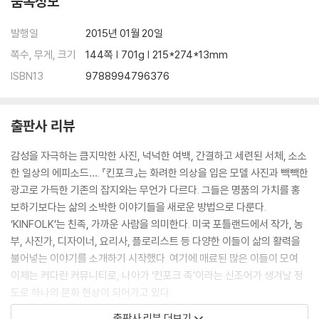
품목정보
본 아이스크림 케이크 레시피
발행일
2015년 01월 20일
FEW
쪽수, 무게, 크기
144쪽 | 701g | 215*274*13mm
90. 최고의 셰프: 대물림해 내려온 음식의 전통에 관한 요리계의 스타 요
탐 오토렝기, 몰리 카첸, 앨리스 워터스와의 인터뷰
ISBN13
9788994796376
94. 레시피: 통보리와 레몬 절임을 얹은 포토벨로 버섯구이
98. 레시피: 마카로니 & 칠리 & 치즈
102. 레시피: 아몬드밀크 판나코타
출판사 리뷰
104. 셰이커 교도처럼 살기: 셰이커 교파의 유산을 살펴보는 에세이
감성을 자극하는 큼지막한 사진, 넉넉한 여백, 간결하고 세련된 서체, 소소
112. 낭독을 추억하며: 청자의 입장에서 문학을 새로이 경험하는 방법
한 일상의 에피소드…. 『킨포크』는 화려한 의상을 입은 모델 사진과 빽빽한
114. 딤섬 다이어리: 가족과 함께 만두를 나눠 먹던 어느 요리사의 기억
광고로 가득한 기존의 잡지와는 무언가 다르다. 그들은 명품의 가치를 홍
116. 제때에 맞추어: 성숙하는 과정에 대한 에세이
보하기보다는 삶의 소박한 이야기들을 새로운 방법으로 다룬다.
122. 좋은 이웃이 되는 법: 주변의 어르신에게 보다 밝은 하루를 선물하는
‘KINFOLK’는 친족, 가까운 사람을 의미한다. 미국 포틀랜드에서 작가, 농
방법
부, 사진가, 디자이너, 요리사, 플로리스트 등 다양한 이들이 삶의 활력을
124. 한 해의 끝과 시작: 세계 곳곳에서 벌어지는 연말 가족행사
불어넣는 이야기를 소개하기 시작했다. 여기에 매료된 많은 이들이 모여
128. 핫 토디의 역사: 추운 겨울, 몸을 데워주는 핫 토디 한 잔을 둘러싼 지
이제는 커다란 커뮤니티로, 나아가 ‘킨포크 족’이라는 신조어가 생겨날 정
침
도로 하나의 문화 현상이 되어가고 있다.
130. 후천적으로 습득한 취향: 지나고 나서야 알 수 있는 것. 한 번 더 시도
석양을 바라보며 차를 마시고, 직접 만든 가구의 흠집을 어루만지며, 숲으
해보아야 하는 순간에 대한 에세이
출판사 리뷰 더보기