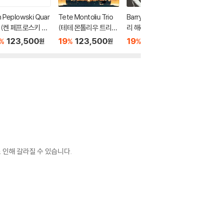
 Peplowski Quar
Tete Montoliu Trio
Barry Harris Trio (배
Vladimi
t (켄 페프로스키 쿼
(테테 몬톨리우 트리
리 해리스 트리오) - T
Trio 
- Petite Fleur [2L
오) - Catalonian Rha
he Last Time I Saw
라노프 트
123,500
19
123,500
19
123,500
19
1
%
%
%
%
원
원
원
psody [2LP]
Paris [2LP]
m Russi
[2LP]
 인해 갈라질 수 있습니다.