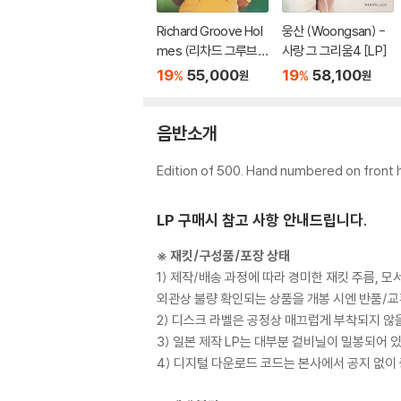
Richard Groove Hol
웅산 (Woongsan) -
mes (리차드 그루브
사랑 그 그리움4 [LP]
홈스) - Six Million Doll
19
55,000
19
58,100
%
%
원
원
ar Man [LP]
음반소개
Edition of 500. Hand numbered on front 
LP 구매시 참고 사항 안내드립니다.
※ 재킷/구성품/포장 상태
1) 제작/배송 과정에 따라 경미한 재킷 주름, 
외관상 불량 확인되는 상품을 개봉 시엔 반품/교
2) 디스크 라벨은 공정상 매끄럽게 부착되지 않
3) 일본 제작 LP는 대부분 겉비닐이 밀봉되어 
4) 디지털 다운로드 코드는 본사에서 공지 없이 