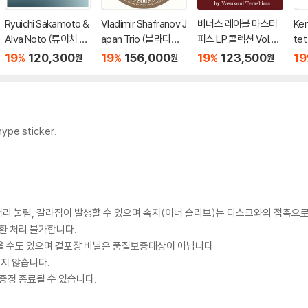
Ryuichi Sakamoto &
Vladimir Shafranov J
비너스 레이블 마스터
Ken
Alva Noto (류이치 사
apan Trio (블라디미
피스 LP 콜렉션 Vol.3
te
카모토 & 알바 노토) -
르 샤프라노프 재팬 트
(Venus Audio Grade
텟) 
19
120,300
19
156,000
19
123,500
19
%
%
%
원
원
원
12 Conversations [2
리오) - Bolivia [2LP]
Records Selection V
P]
LP]
ol. 3 by Yasukuni Ter
ashima) [2LP]
hype sticker.
모서리 눌림, 갈라짐이 발생할 수 있으며 속지(이너 슬리브)는 디스크와의 접촉으로
환 처리 불가합니다.
을 수도 있으며 겉포장 비닐은 품질보증대상이 아닙니다.
있지 않습니다.
증정 종료될 수 있습니다.