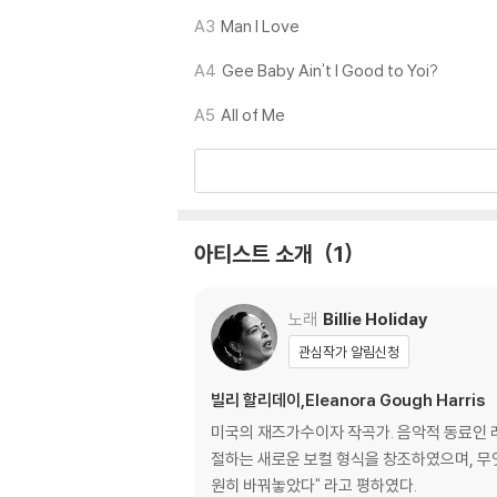
A3
Man I Love
※ 반품/교환 안내
1) 불량으로 인한 반품/교환 요청 시에는 불량 
A4
Gee Baby Ain't I Good to Yoi?
관련 사진과 동영상 및 재생 기기 모델명을 첨부
A5
All of Me
2) LP는 잦은 배송 과정에서 재킷에 손상이 
아티스트 소개
1
노래
Billie Holiday
관심작가 알림신청
빌리 할리데이,Eleanora Gough Harris
미국의 재즈가수이자 작곡가. 음악적 동료인 레
절하는 새로운 보컬 형식을 창조하였으며, 무
원히 바꿔놓았다" 라고 평하였다.