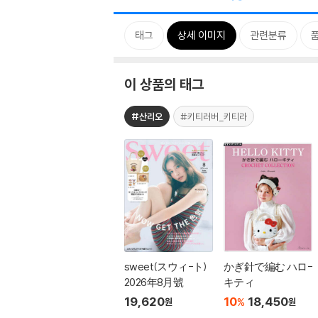
태그
상세 이미지
관련분류
이 상품의 태그
#산리오
#키티러버_키티라
sweet(スウィ-ト)
かぎ針で編む ハロ-
2026年8月號
キティ
19,620
10
18,450
%
원
원