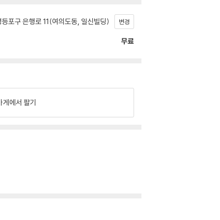
등포구 은행로 11(여의도동, 일신빌딩)
변경
무료
가게에서 팔기