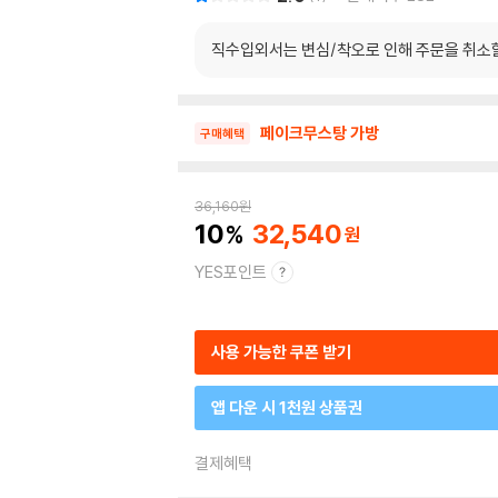
직수입외서는 변심/착오로 인해 주문을 취소
페이크무스탕 가방
구매혜택
36,160
원
10
32,540
YES포인트
사용 가능한 쿠폰 받기
앱 다운 시 1천원 상품권
결제혜택