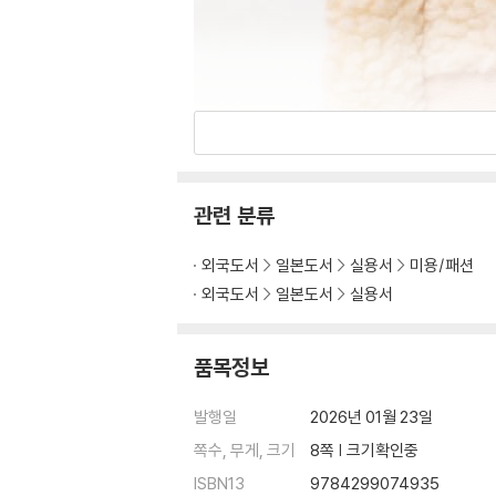
관련 분류
외국도서
일본도서
실용서
미용/패션
외국도서
일본도서
실용서
품목정보
발행일
2026년 01월 23일
쪽수, 무게, 크기
8쪽 | 크기확인중
ISBN13
9784299074935