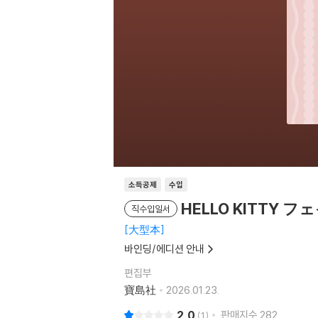
소득공제
수입
HELLO KITTY フェ
직수입일서
大型本
바인딩/에디션 안내
편집부
寶島社
2026.01.23.
2.0
판매지수
282
1