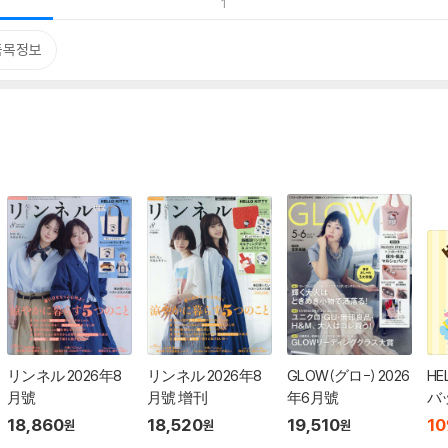
1
품목정보
リンネル 2026年8
リンネル 2026年8
GLOW(グロ-) 2026
HE
月號
月號 增刊
年6月號
バッ
olp
18,860
18,520
19,510
10
원
원
원