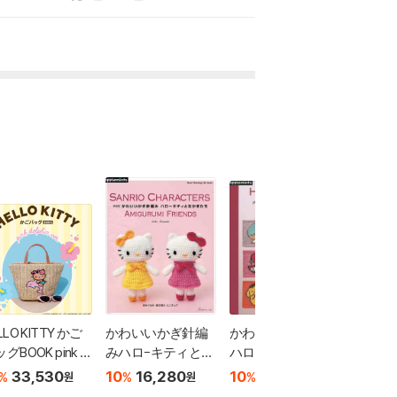
LLO KITTY かご
かわいいかぎ針編
かわいい棒針編み
sweet
グBOOK pink d
みハロ-キティとな
ハロ-キティとなか
2026
hin ver.
かまたち 新裝版
またちの編みこみ
33,530
10
16,280
10
16,280
20,0
%
%
%
원
원
원
パタ-ン