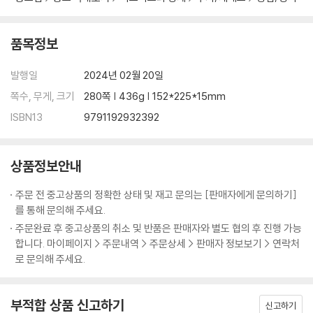
01. 지속 가능한 발전을 위해 해결해야 할 난제들
재앙으로 치닫는 기후변화 | 그 밖의 난제들
품목정보
02. 딥테크와 난제 해결
발행일
2024년 02월 20일
주목받지 못했던 기술의 재발견 | 유망 신기술의 성숙-새로운 수단의 등장
| 새로운 환경-사회 인식의 변화와 신기술 융합 | 딥테크-새로운 사업 기
쪽수, 무게, 크기
280쪽 | 436g | 152*225*15mm
회
ISBN13
9791192932392
03. 딥테크가 출현한 배경
기술 전주기에 대한 관심 증대 | 점진적이고 부분적인 기술 개선의 한계 |
상품정보안내
기술의 사회경제적 가치에 주목
주문 전 중고상품의 정확한 상태 및 재고 문의는 [판매자에게 문의하기]
를 통해 문의해 주세요.
04. 연구개발 관점에서 본 딥테크 영역
주문완료 후 중고상품의 취소 및 반품은 판매자와 별도 협의 후 진행 가능
스토크 관점의 난제 해결 경로
합니다. 마이페이지 > 주문내역 > 주문상세 > 판매자 정보보기 > 연락처
로 문의해 주세요.
5장. 딥테크의 성장과 딥테크가 필요한 영역
01. 딥테크가 성장하는 환경
부적합 상품 신고하기
신고하기