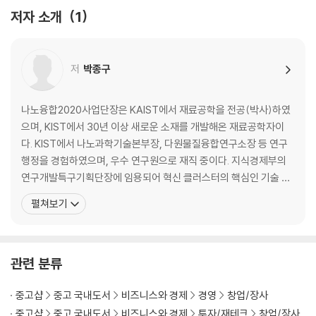
저자 소개
1
3장. 딥테크 비즈니스 동향
01. 딥테크 동향
저
박종구
딥테크 스타트업 동향 | 딥테크는 이미 현실의 비즈니스 | 성공한 딥테크
스타트업의 특징 | 딥테크 스타트업의 동향 변화 | 딥테크 스타트업이 성공
하는 환경
나노융합2020사업단장은 KAIST에서 재료공학을 전공(박사)하였
으며, KIST에서 30년 이상 새로운 소재를 개발해온 재료공학자이
02. 주목받고 있는 딥테크 스타트업
다. KIST에서 나노과학기술본부장, 다원물질융합연구소장 등 연구
그래프코어 | 깅코 바이오위크 | 데스크톱 메탈 | 란자테크 | 릴리움 | 바이
행정을 경험하였으며, 우수 연구원으로 재직 중이다. 지식경제부의
온텍 | 보스턴 다이내믹스 | 붐 테크놀로지 | 빔 테라퓨틱스 | 서남 | 스파이
연구개발특구기획단장에 임용되어 혁신 클러스터의 핵심인 기술 사
버 | 스파이어 글로벌 | 시루 나노테크놀로지 | 시보그 테크놀로지스 | 아이
업화에 관한 경험을 쌓았다. 또한 우리나라가 나노기술 개발을 조기
펼쳐보기
온큐 | 액시엄 스페 이스 | 업사이드 푸드 | 옥스퍼드 나노기공 기술 | 이노
에 착수하는 데 큰 기여를 하였으며, 현재는 연구자들이 개발한 나노
스페이스 | 인디고 AG | 임파서블 푸드 | 잇 저스트 | 자이머젠 | 차지포인
기술을 기업들이 사업화할 수 있도록 도와주는 나노융합2020사업
트 | 카본 | 퀀텀스케 이프 | 테라파워 | 파이퀀트 | 폴리아 워터 | 플래닛 랩
(단장)을 맡고 있다. 국가과학기술심의회 전문위원, 한국공학한림원
| 필메디 | CFS | D- 웨이브 시스템스 | TBM 코퍼레이션
관련 분류
정회
4장. 딥테크가 출현하게 된 배경
중고샵
중고 국내도서
비즈니스와 경제
경영
창업/장사
중고샵
중고 국내도서
비즈니스와 경제
투자/재테크
창업/장사