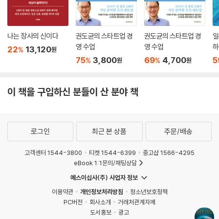
자) | 개인 투자자의 동향 | 투자기관의 위험 축소 및 기업의 투자 영역
04. 딥테크 산업 동향
나는 장사의 신이다
권도균의 스타트업 경
권도균의 스타트업 경
일
영 수업
영 수업
하
22
13,120
%
원
7장. 딥테크 개발
75
3,800
69
4,700
5
%
%
원
원
01. 딥테크 대변혁의 배경
딥테크 개발의 전제 조건 | 위대한 과학지식은 험난한 과정을 거쳐 현실이
이 책을 구입하신 분들이 산 분야 책
된다 | 21세기는 딥테크 혁명이 가능한 환경
02. 난제를 푸는 혁신 회오리-DBTL
로그인
최근 본 상품
주문/배송
설계(Design) | 구축 및 시험(Build & Test) | 학습(Learn) | DBTL이
추구하는 방향 | 다른 공학적 해결 방식과 다른 점
고객센터 1544-3800
티켓 1544-6399
중고샵 1566-4295
eBook 1:1문의/채팅상담
03. 자연을 벤치마킹-자연 공동 디자인
예스이십사(주) 사업자 정보
8장. 딥테크 스타트업의 성공 전략
이용약관
개인정보처리방침
청소년보호정책
PC버전
회사소개
거래처관계자께
도서홍보
광고
01. 딥테크 위험