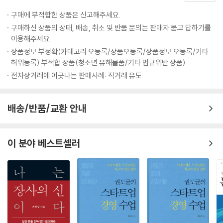
새로운 플랫폼 기술의 등장 | 낮아진 신기술 진입 장벽 | 혁신의 가속 | 축적
된 투자자본 | 정부의 역할 변화 | 위기는 곧 새로운 사업 기회
구매에 부적합한 상품은 신고해주세요.
구매하신 상품의 상태, 배송, 취소 및 반품 문의는 판매자 묻고 답하기를
02. 딥테크가 발전하는 과정
이용해주세요.
03. 딥테크가 필요한 영역
상품정보 부정확(카테고리 오등록/상품오등록/상품정보 오등록/기타
04. 주요 영역의 탄소배출 동향
허위등록) 부적합 상품(청소년 유해물품/기타 법규위반 상품)
전기(발전) | 소재 | 인프라 | 기타
전자상거래에 어긋나는 판매사례: 직거래 유도
6장. 딥테크 현황
배송/반품/교환 안내
01. 투자 현황
거시적 민간투자 동향 | 성장단계별 투자 동향 | 투자기관 및 분야별 투자
이 분야 베스트셀러
규모 현황 | 지역별 딥테크 스타트업 분포 현황
02. 딥테크 정책 동향
일본 | 유럽 | 기타 국가 | 우리나라
03. 민간투자 동향
투자기관 및 투자 동향 | 미국 및 유럽의 투자 동향 | 민간투자 동향(기관투