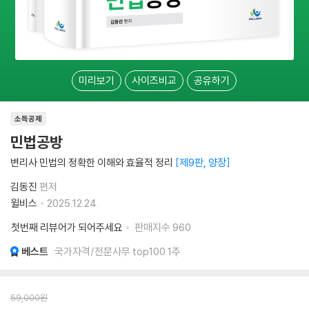
미리보기
사이즈비교
공유하기
소득공제
민법공방
변리사 민법의 정확한 이해와 효율적 정리
제9판, 양장
김동진
편저
윌비스
2025.12.24.
첫번째 리뷰어가 되어주세요
판매지수
960
베스트
국가자격/전문사무 top100 1주
59,000
원