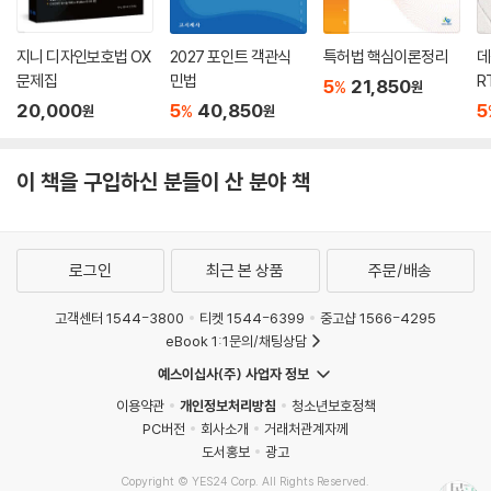
Ⅰ.의 의 /460 Ⅱ.변제제공의 방법 /460
감사합니다.
Ⅲ.변제제공의 효과 /461
지니 디자인보호법 OX
2027 포인트 객관식
특허법 핵심이론정리
데
2025년 12월 10일
문제집
민법
R
5
21,850
%
원
(이하 생략)
- 시공간(視空間) 작업실에서 김동진배상
20,000
5
40,850
5
%
원
원
제3장 〉 채권의 효력 _497
제1절 채권의 기본적 효력 497
이 책을 구입하신 분들이 산 분야 책
Ⅰ.채권의 대내적 효력 /497 Ⅱ.채권의 대외적 효력 /498
Ⅲ.책임재산 보전의 효력 /498
제2절 채무불이행과 그 구제 499
로그인
최근 본 상품
주문/배송
(이하 생략)
고객센터 1544-3800
티켓 1544-6399
중고샵 1566-4295
eBook 1:1문의/채팅상담
제4장 〉 다수당사자의 채권관계 _562
예스이십사(주) 사업자 정보
제1절 총 설 562
이용약관
개인정보처리방침
청소년보호정책
Ⅰ.의 의 /562 Ⅱ.개 관 /562
PC버전
회사소개
거래처관계자께
제2절 분할 · 불가분 채권관계 563
도서홍보
광고
│제1관│분할채권관계 563
Copyright © YES24 Corp. All Rights Reserved.