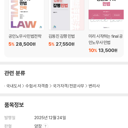
Ⅰ.총 설 /81 Ⅱ.물 건 /81
Ⅲ.동산과 부동산 /83 Ⅳ.주물과 종물 /85
Ⅴ.원물과 과실 /87
제5장 〉 권리의 변동 _89
제1절 총 설 89
공인노무사 민법전략
김동진 감평 민법
미리 시작하는 final 공
인노무사 민법
Ⅰ.권리변동의 모습 /89 Ⅱ.권리변동의 원인 /90
5
28,500
5
27,550
%
%
원
원
제2절 법률행위 91
10
13,500
%
원
│제1관│총 설 91
(이하 생략)
관련 분류
제6장 〉 기 간 _179
국내도서
수험서 자격증
국가자격/전문사무
변리사
Ⅰ.서 설 /179 Ⅱ.기간의 계산방법 /179
Ⅲ.기간의 역산방법 /181
품목정보
제7장 〉 소멸시효 _182
발행일
2025년 12월 24일
제1절 총 설 182
Ⅰ.의 의 /182 Ⅱ.소멸시효 제도의 존재 이유 및 법적 성질 /182
판형
양장