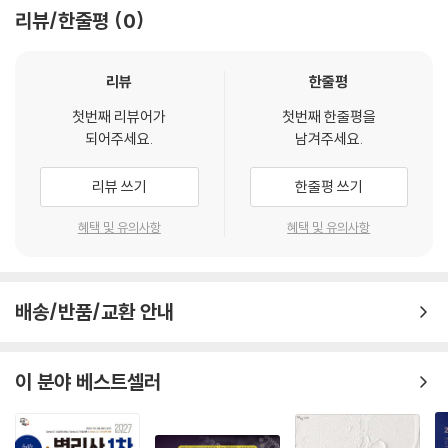
는 작업은 매우 고통스럽지만 필수적인 과정입니다. 이번 판에서는 2025
리뷰/한줄평
0
(이하 생략)
년 최신 판례를 비롯한 중요 판례들을 철저히 분석하여 반영했습니다. 단
순히 판례를 추가하여 양을 늘리는 것이 아니라, 기존 법리와 유사한 판례
제3장 〉 소유권 _282
는 과감히 축약하거나 [각주/요약]로 처리하고, 출제 가능성이 높은 새로
리뷰
한줄평
제1절 총 설 282
운 법리는 본문에 상세히 서술하여 이해를 도왔습니다.
첫번째 리뷰어가
첫번째 한줄평을
Ⅰ.소유권의 의의 /282 Ⅱ.소유권의 내용과 제한 /282
되어주세요.
남겨주세요.
제2절 상린관계 283
2. 변리사 및 타 시험 기출 경향의 입체적 반영
Ⅰ.서 설 /283 Ⅱ.건물의 구분소유자 간의 상린관계 /283
2025년에 시행된 변리사 시험은 물론, 한국산업인력공단이 주관하는 공
리뷰 쓰기
한줄평 쓰기
인노무사, 감정평가사 등 인접 자격증 시험의 최신 기출문제를 꼼꼼히 분
(이하 생략)
석했습니다. 최근 출제 경향을 보면 타 시험에서 다루어진 쟁점이 변리사
혜택 및 유의사항
혜택 및 유의사항
시험으로 이어지는 경향이 뚜렷합니다. 이에 따라 아직 변리사 시험에 출
제4장 〉 용익물권 _347
제되지 않았으나 출제 가능성이 높은 타 시험의 중요 쟁점들을 선제적으로
제1절 지상권 347
반영하여 불의타에 대비할 수 있도록 보완했습니다.
배송/반품/교환 안내
Ⅰ.의 의 /347 Ⅱ.취 득 /347
Ⅲ.존속기간 /347 Ⅳ.지상권의 효력 /349
3. 교재 분량의 최적화
Ⅴ.지상권의 소멸 /352 Ⅵ.특수지상권 /353
“수험서는 두꺼워서는 안 된다”는 저의 신념은 변함이 없습니다. 개정 작
이 분야 베스트셀러
업을 하면서도 고민에 고민을 하여 꼭 기본서에 담겨져야 할 내용만 선별
(이하 생략)
하여 추가하였습니다.