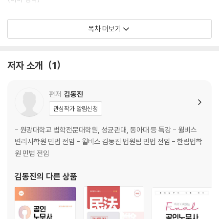
제2장 〉 법률관계와 신의성실의 원칙 _9
목차 더보기
제1절 법률관계와 권리 · 의무 9
│제1관│법률관계 9
Ⅰ.의 의 /9 Ⅱ.구별개념：호의관계 /9
저자 소개
1
│제2관│권리와 의무 9
(이하 생략)
편저
김동진
관심작가 알림신청
제3장 〉 권리의 주체 _23
제1절 자연인 23
- 원광대학교 법학전문대학원, 성균관대, 동아대 등 특강 - 윌비스
│제1관│권리능력 23
변리사학원 민법 전임 - 윌비스 김동진 법원팀 민법 전임 - 한림법학
Ⅰ.서 설 /23 Ⅱ.권리능력의 시기 /23
원 민법 전임
Ⅲ.권리능력의 종기 /25
김동진
의 다른 상품
(이하 생략)
제4장 〉 권리의 객체 _81