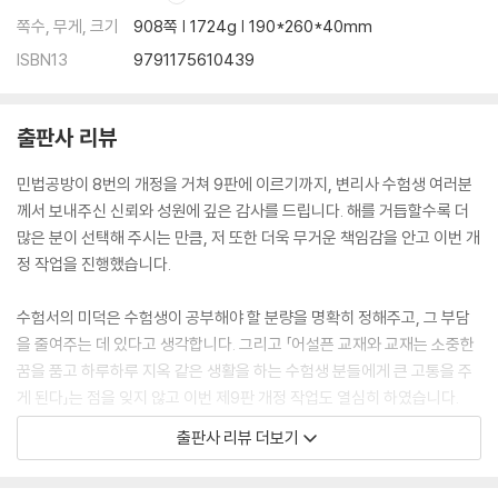
Ⅲ.소멸시효 제도의 구조 /182
쪽수, 무게, 크기
908쪽 | 1724g | 190*260*40mm
제2절 소멸시효의 요건 183
ISBN13
9791175610439
(이하 생략)
제2편물권법
출판사 리뷰
제1장 〉 물권법 총설 _220
제1절 물권법 일반 220
민법공방이 8번의 개정을 거쳐 9판에 이르기까지, 변리사 수험생 여러분
│제1관│물권법과 물권 220
께서 보내주신 신뢰와 성원에 깊은 감사를 드립니다. 해를 거듭할수록 더
Ⅰ.물권법 /220 Ⅱ.물권의 본질 내지 특질 /220
많은 분이 선택해 주시는 만큼, 저 또한 더욱 무거운 책임감을 안고 이번 개
│제2관│물권의 객체 221
정 작업을 진행했습니다.
(이하 생략)
수험서의 미덕은 수험생이 공부해야 할 분량을 명확히 정해주고, 그 부담
을 줄여주는 데 있다고 생각합니다. 그리고 「어설픈 교재와 교재는 소중한
제2장 〉 점유권 _261
꿈을 품고 하루하루 지옥 같은 생활을 하는 수험생 분들에게 큰 고통을 주
제1절 서 론 261
게 된다」는 점을 잊지 않고 이번 제9판 개정 작업도 열심히 하였습니다.
Ⅰ.의 의 /261 Ⅱ.점유의 요건 /261
출판사 리뷰 더보기
Ⅲ.점유의 관념화 /262 Ⅳ.점유의 모습 /264
1. 최신 판례의 분석과 ‘강약 조절’
제2절 점유권의 취득과 소멸 269
매년 쏟아지는 수많은 최신 판례 중 수험적으로 의미 있는 것들을 선별하