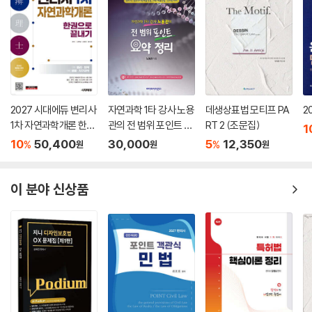
제5장 〉 담보물권 _373
변리사 시험에서 민법 과목만큼은 아무런 고민 없이 「민법공방」의 내용을
제1절 총 설 373
차분히 학습하시면 됩니다. 그리고 추후 출간될 「민법공방연습」을 통해 지
Ⅰ.채권담보의 종류 /373 Ⅱ.담보물권의 본질 /373
식의 적용 및 실전 훈련을 병행하신다면, 합격점을 넘어 안정적인 고득점
Ⅲ.담보물권의 효력과 순위 /376
을 획득하실 수 있습니다. 여러분의 시간과 노력은 오직 「민법공방」을 반복
제2절 유치권 377
하는 데에만 투자하시면 됩니다.
(이하 생략)
이 책이 나오기까지 많은 분의 도움이 있었습니다. 어려운 여건 속에서도
2027 시대에듀 변리사
자연과학 1타 강사 노용
데생상표법 모티프 PA
2
제3편채권총론
1차 자연과학개론 한권
관의 전 범위 포인트 요
RT 2 (조문집)
언제나 든든한 지원군이 되어주시는 윌비스의 송주호 사장님, 김지훈 원장
1
제1장 〉 채권법 일반 · 채권의 목적 _446
으로 끝내기
약 정리
님, 정문순 차장님, 그리고 교재의 퀄리티를 위해 애써주시는 원성일 수석
10
50,400
30,000
5
12,350
%
%
원
원
원
제1절 서 론 446
님과 권윤주 차장님께 감사의 말씀을 드립니다. 또한, 더 나은 콘텐츠를 위
│제1관│채 권 446
해 밤낮없이 함께 고민해 주는 (주)위드로의 박태우 대표님과 시공간 작업
이 분야 신상품
Ⅰ.의 의 /446 Ⅱ.본 질 /446
실 식구들에게도 고마움을 전합니다.
│제2관│채권관계 446
마지막으로, 치열한 수험 생활 속에서 저의 교재와 강의를 믿고 따라와 주
(이하 생략)
시는 수험생 여러분께 진심으로 머리 숙여 감사드립니다. 여러분의 그 간
절한 꿈이 현실이 되는 날까지, 저 또한 안주하지 않고 여러분의 곁에서 최
제2장 〉 채권의 소멸 _460
선을 다해 돕겠습니다. 이 책이 여러분을 합격으로 이끄는 가장 확실한 길
제1절 변 제 460
잡이가 되기를 진심으로 기원합니다.
│제1관│변제의 제공 460