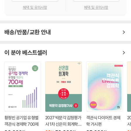
│제1관│물권법과 물권 200
Ⅰ.물권법 /200
혜택 및 유의사항
혜택 및 유의사항
Ⅱ.물권의 본질 내지 특질 /200
│제2관│물권의 객체 200
Ⅰ.특정⋅독립된 물건 /200
배송/반품/교환 안내
⋮
(이하 생략)
이 분야 베스트셀러
제2장▸점유권 _236
제1절 서 론 236
Ⅰ.의 의 /236
Ⅱ.점유의 요건 /236
Ⅲ.점유의 관념화 /237
Ⅳ.점유의 모습 /239
⋮
(이하 생략)
황정빈 공기업 유형별
2027 박문각 감정평가
객관식 다이어트 경제
2
제3장▸소유권 _256
객관식 경제학 700제
사 1차 신은미 회계학
학 거시편
사
제1절 총 설 256
기본서
원