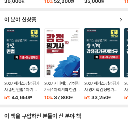
36,000
10
52,200
35,000
1
%
원
원
원
Ⅰ.소유권의 의의 /256
Ⅱ.소유권의 내용과 제한 /256
제2절 상린관계 257
이 분야 신상품
Ⅰ.서 설 /257
⋮
(이하 생략)
제4장▸용익물권 _314
제1절 지상권 314
Ⅰ.의 의 /314
Ⅱ.취 득 /314
Ⅲ.존속기간 /314
2027 해커스 감정평가
2027 시대에듀 감정평
2027 해커스 감정평가
2
⋮
사 송민 민법 1차 기출
가사 1차 회계학 한권으
사 양기백 감정평가관
사
(이하 생략)
+예상문제집
로 끝내기
계법규 1차 기출+예상
차
5
44,650
10
37,800
5
33,250
5
%
%
%
원
원
원
문제집
제5장▸담보물권 _340
제1절 총 설 340
이 책을 구입하신 분들이 산 분야 책
Ⅰ.채권담보의 종류 /340
Ⅱ.담보물권의 본질 /340