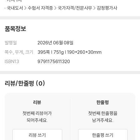
국내도서
수험서 자격증
국가자격/전문사무
감정평가사
제6장▸기 간 _166
Ⅰ.서 설 /166
품목정보
Ⅱ.기간의 계산방법 /166
Ⅲ.기간의 역산방법 /168
발행일
2026년 06월 08일
제7장▸소멸시효 _169
쪽수, 무게, 크기
395쪽 | 751g | 190*260*30mm
제1절 총 설 169
ISBN13
9791175611320
Ⅰ.의 의 /169
Ⅱ.소멸시효 제도의 존재 이유 및 법적 성질 /169
Ⅲ.소멸시효 제도의 구조 /169
리뷰/한줄평
0
제2절 소멸시효의 요건 170
│제1관│소멸시효의 대상이 되는 권리 170
리뷰
한줄평
⋮
(이하 생략)
첫번째 리뷰어가
첫번째 한줄평을
제2편물권법
되어주세요.
남겨주세요.
제1장▸물권법 총설 _200
제1절 물권법 일반 200
리뷰 쓰기
한줄평 쓰기