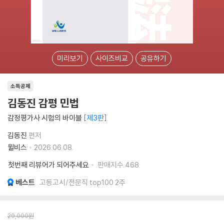
미리보기
사이즈비교
공유하기
소득공제
김동진 감평 민법
감정평가사 시험의 바이블
제3판
김동진
편저
윌비스
2026.06.08.
첫번째 리뷰어가 되어주세요
판매지수
468
베스트
고등고시/전문직 top100 2주
29,000
원