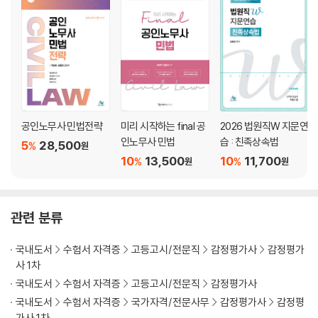
Ⅲ.권리능력의 종기 /23
⋮
(이하 생략)
제4장▸권리의 객체 _75
Ⅰ.총 설 /75
Ⅱ.물 건 /75
공인노무사 민법전략
미리 시작하는 final 공
2026 법원직W 지문연
Ⅲ.동산과 부동산 /77
인노무사 민법
습 : 친족상속법
Ⅳ.주물과 종물 /78
5
28,500
%
원
10
13,500
10
11,700
Ⅴ.원물과 과실 /80
%
%
원
원
제5장▸권리의 변동 _82
제1절 총 설 82
관련 분류
Ⅰ.권리변동의 모습 /82
Ⅱ.권리변동의 원인 /83
국내도서
수험서 자격증
고등고시/전문직
감정평가사
감정평가
제2절 법률행위 84
사 1차
│제1관│총 설 84
국내도서
수험서 자격증
고등고시/전문직
감정평가사
⋮
국내도서
수험서 자격증
국가자격/전문사무
감정평가사
감정평
(이하 생략)
가사 1차