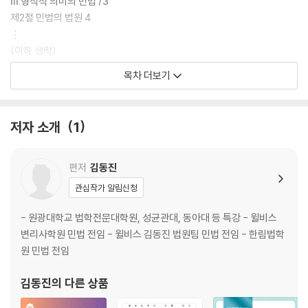
Ⅲ.형식적 의미의 민법 /3
제2절 민법의 법원 4
⋮
(이하 생략)
목차 더보기
제2장▸법률관계와 신의성실의 원칙 _8
제1절 법률관계와 권리⋅의무 8
│제1관│법률관계 8
저자 소개
1
Ⅰ.의 의 /8
Ⅱ.구별개념：호의관계 /8
│제2관│권리와 의무 8
편저
김동진
⋮
관심작가 알림신청
(이하 생략)
- 원광대학교 법학전문대학원, 성균관대, 동아대 등 특강 - 윌비스
제3장▸권리의 주체 _21
변리사학원 민법 전임 - 윌비스 김동진 법원팀 민법 전임 - 한림법학
제1절 자연인 21
원 민법 전임
│제1관│권리능력 21
Ⅰ.서 설 /21
김동진
의 다른 상품
Ⅱ.권리능력의 시기 /21