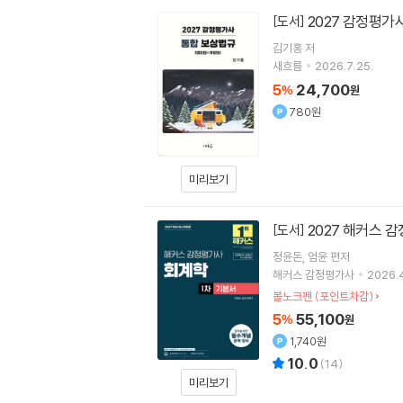
2027 감정평가
[도서]
김기홍
저
새흐름
2026.7.25.
5
24,700
%
원
780원
미리보기
2027 해커스 
[도서]
정윤돈
엄윤
편저
해커스 감정평가사
2026.4
볼노크펜 (포인트차감)
5
55,100
%
원
1,740원
10.0
(
14
)
미리보기