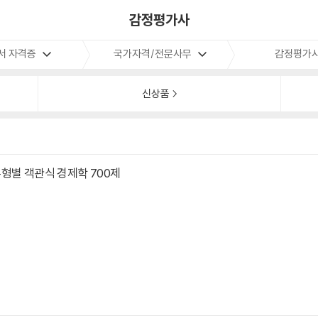
감정평가사
서 자격증
국가자격/전문사무
감정평가
신상품
형별 객관식 경제학 700제