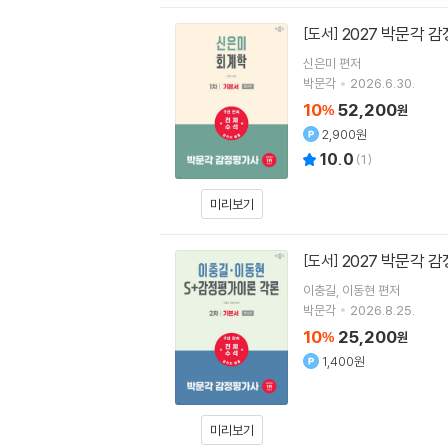
2027 박문각 
[도서]
신은미
편저
박문각
2026.6.30.
10
52,200
%
원
2,900원
10.0
(
1
)
미리보기
2027 박문각 
[도서]
이충길
이동현
편저
박문각
2026.8.25.
10
25,200
%
원
1,400원
미리보기