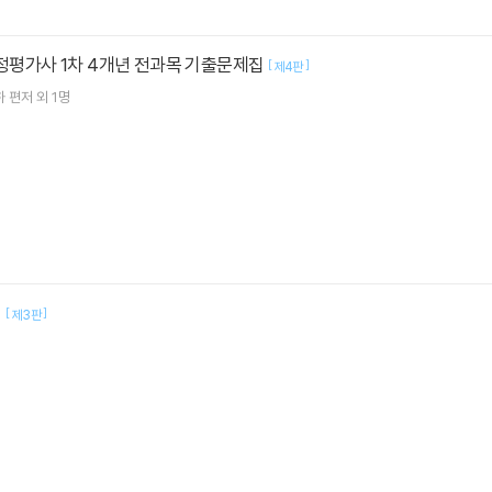
감정평가사 1차 4개년 전과목 기출문제집
[
]
제4판
하
편저 외 1명
법
[
]
제3판