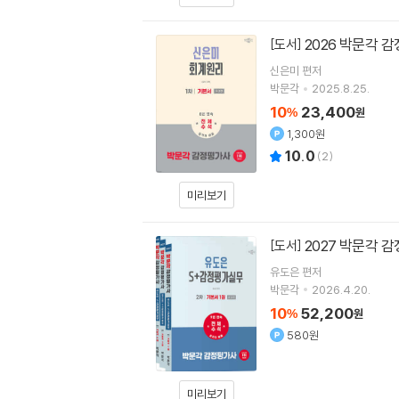
2026 박문각 
[도서]
신은미
편저
박문각
2025.8.25.
10
23,400
%
원
1,300원
10.0
(
2
)
미리보기
2027 박문각 
[도서]
유도은
편저
박문각
2026.4.20.
10
52,200
%
원
580원
미리보기