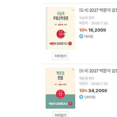
2027 박문각 
[도서]
국승옥
편저
박문각
2026.7.20.
10
16,200
%
원
180원
미리보기
2027 박문각 
[도서]
백운정
편저
박문각
2026.7.20.
10
34,200
%
원
1,900원
미리보기