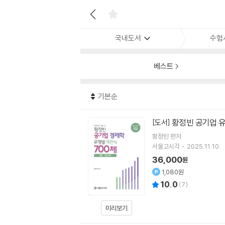
국내도서
수험
베스트
기본순
황정빈 공기업 유
[도서]
황정빈
편저
서울고시각
2025.11.10.
36,000
원
1,080원
10.0
(
7
)
미리보기