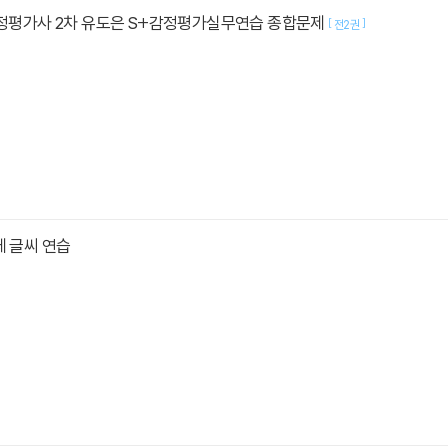
감정평가사 2차 유도은 S+감정평가실무연습 종합문제
[
]
전2권
체 글씨 연습