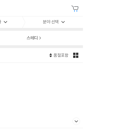
사
분야 선택
스테디
품절포함