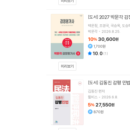
미리보기
2027 박문각 
[도서]
백운정
조경국
국승옥
도승
박문각
2026.8.25.
10
30,600
%
원
1,700원
10.0
(
1
)
미리보기
김동진 감평 민
[도서]
김동진
편저
윌비스
2026.6.8.
5
27,550
%
원
870원