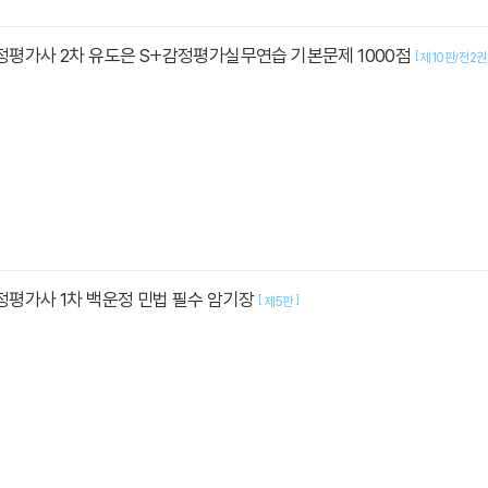
감정평가사 2차 유도은 S+감정평가실무연습 기본문제 1000점
[
제10판/전2권
감정평가사 1차 백운정 민법 필수 암기장
[
]
제5판