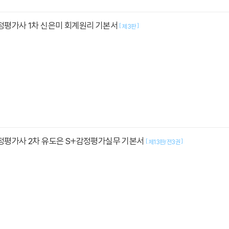
감정평가사 1차 신은미 회계원리 기본서
[
]
제3판
감정평가사 2차 유도은 S+감정평가실무 기본서
[
]
제13판/전3권