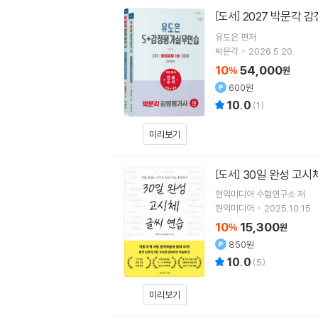
2027 박문각 
[도서]
유도은
편저
박문각
2026.5.20.
10
54,000
%
원
600원
10.0
(
1
)
미리보기
30일 완성 고시
[도서]
현익미디어 수험연구소
저
현익미디어
2025.10.15.
10
15,300
%
원
850원
10.0
(
5
)
미리보기