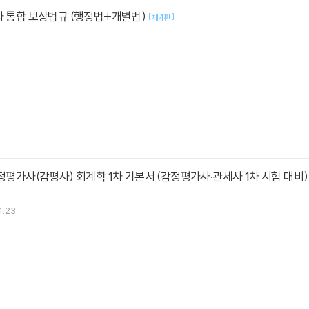
사 통합 보상법규 (행정법+개별법)
[
]
제4판
감정평가사(감평사) 회계학 1차 기본서 (감정평가사·관세사 1차 시험 대비
.23.