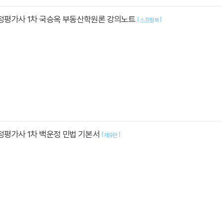
감정평가사 1차 국승옥 부동산학원론 강의노트
[
]
스프링북
감정평가사 1차 백운정 민법 기본서
[
]
제9판