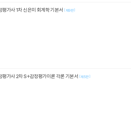
감정평가사 1차 신은미 회계학 기본서
[
]
제9판
감정평가사 2차 S+감정평가이론 각론 기본서
[
]
제5판