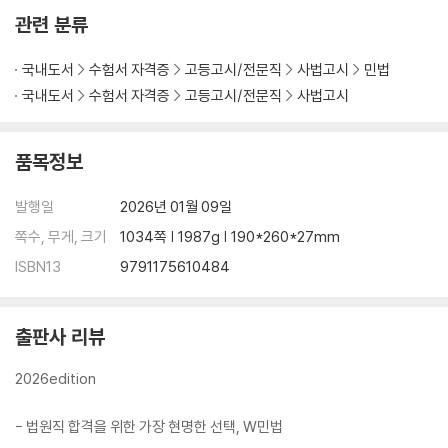
제2절 소멸시효의 요건 149
관련 분류
│제1관│소멸시효의 대상이 되는 권리 149
Ⅰ.채 권 _149
국내도서
수험서 자격증
고등고시/전문직
사법고시
민법
국내도서
수험서 자격증
고등고시/전문직
사법고시
(이하 생략)
품목정보
제2편 물권법
발행일
2026년 01월 09일
제1장/물권법 총설 _188
제1절 물권법 일반 188
쪽수, 무게, 크기
1034쪽 | 1987g | 190*260*27mm
제2절 물권변동 193
ISBN13
9791175610484
제3절 부동산 물권변동 193
│제1관│법률행위에 의한 부동산 물권의 변동 193
출판사 리뷰
(이하 생략)
2026edition
제2장/점유권 _224
제1절 점유권 서론 224
- 법원직 합격을 위한 가장 현명한 선택, W민법
Ⅰ.의 의 · Ⅱ.점유의 요건 _224