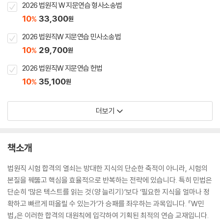
2026 법원직 W 지문연습 형사소송법
10
33,300
%
원
2026 법원직W 지문연습 민사소송법
10
29,700
%
원
2026 법원직W 지문연습 헌법
10
35,100
%
원
더보기
책소개
법원직 시험 합격의 열쇠는 방대한 지식의 단순한 축적이 아니라, 시험의
본질을 꿰뚫고 핵심을 효율적으로 반복하는 전략에 있습니다. 특히 민법은
단순히 ‘많은 텍스트를 읽는 것(양 늘리기)’보다 ‘필요한 지식을 얼마나 정
확하고 빠르게 떠올릴 수 있는가’가 승패를 좌우하는 과목입니다. 『W민
법』은 이러한 합격의 대원칙에 입각하여 기획된 최적의 연습 교재입니다.