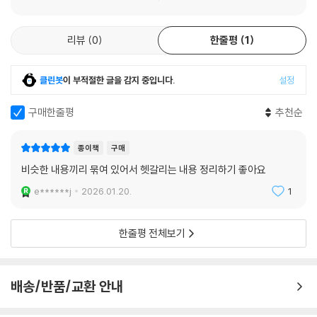
는 데 집중할 수 있도록 분량을 최적화했습니다. 우리에게 주어진 민법 공
(이하 생략)
부 시간은 한정되어 있습니다. W민법을 통해 불필요한 시간 낭비를 줄이
리뷰
0
한줄평
1
고, 확보된 귀중한 시간을 다른 과목에 투자하여 전체 평균 점수를 끌어올
제5장/담보물권 _342
리는 전략이야말로 합격으로 가는 지름길이라는 점을 절대 잊지 말아주시
제1절 총 설 342
길 바랍니다.
클린봇
이 부적절한 글을 감지 중입니다.
설정
제2절 유치권 343
Ⅰ.서 설 _343
- W민법과 시험장 노트의 시너지
구매한줄평
추천순
Ⅱ.성립요건 _345
윌비스 3순환 문제풀이 강의를 통해 W민법의 내용을 정리한 후에는, 『시
종이책
구매
(이하 생략)
험장 노트』와 병행하여 반복 학습하시기를 권합니다. 『시험장 노트』에는
비슷한 내용끼리 묶여 있어서 헷갈리는 내용 정리하기 좋아요
없으나 W민법에서 다룬 내용 중 끝까지 숙지되지 않는 부분은 노트의 여
e******j
2026.01.20.
1
백에 단권화하여 정리하십시오. 이렇게 완성된 자신만의 시험장노트를 시
제3편 채권총론
험 직전 빠르게 일독한다면, 실제 시험장에서 큰 힘을 발휘할 것입니다.
제1장/채권법 일반 · 채권의 목적 _410
한줄평 전체보기
- 감사의 말씀
제2장/채권의 소멸 _415
제1절 변 제 415
어려운 여건 속에서도 강의와 집필에 전념할 수 있도록 물심양면 지원해주
배송/반품/교환 안내
│제1관│변제의 제공 415
신 ㈜윌비스 송주호 사장님, 김지훈 원장님, 진윤환 과장님께 깊은 감사를
│제2관│변제의 당사자 416
드립니다. 또한, 최고의 교재를 만들기 위해 늘 최선을 다해주시는 출판팀