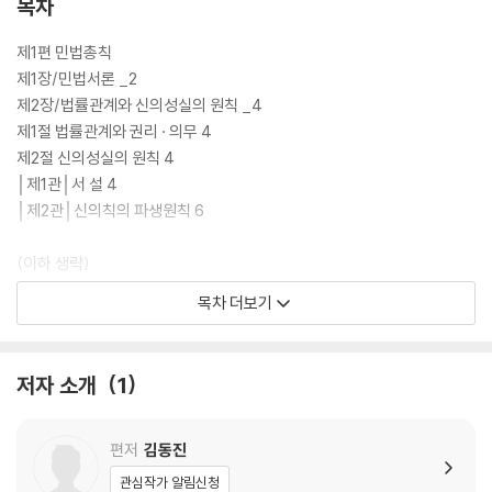
목차
제1편 민법총칙
제1장/민법서론 _2
제2장/법률관계와 신의성실의 원칙 _4
제1절 법률관계와 권리 · 의무 4
제2절 신의성실의 원칙 4
│제1관│서 설 4
│제2관│신의칙의 파생원칙 6
(이하 생략)
목차 더보기
제3장/권리의 주체 _14
제1절 자연인 14
│제1관│권리능력 14
저자 소개
1
Ⅰ.서 설 _14
Ⅱ.권리능력의 시기 _14
편저
김동진
(이하 생략)
관심작가 알림신청