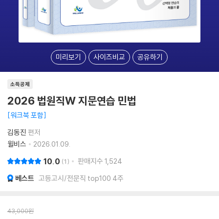
미리보기
사이즈비교
공유하기
소득공제
2026 법원직W 지문연습 민법
워크북 포함
김동진
편저
윌비스
2026.01.09.
10.0
판매지수
1,524
1
베스트
고등고시/전문직 top100 4주
43,000
원