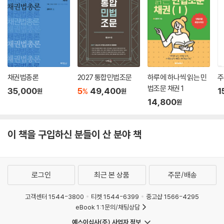
제5장/채권양도와 채무인수 _560
제1절 지명채권의 양도 560
│제1관│총 설 560
│제2관│지명채권의 양도성 561
│제3관│대항요건 565
채권법총론
2027 통합민법조문
하루에 하나씩 읽는 민
주
법조문 채권 1
35,000
5
49,400
1
%
원
원
(이하 생략)
14,800
원
제4편 채권각론
제1장/계약총론 _584
이 책을 구입하신 분들이 산 분야 책
제1절 서 설 584
제2절 계약의 성립 584
│제1관│청약과 승낙에 의한 계약의 성립 584
로그인
최근 본 상품
주문/배송
Ⅰ.청 약 _584
고객센터 1544-3800
티켓 1544-6399
중고샵 1566-4295
(이하 생략)
eBook 1:1문의/채팅상담
예스이십사(주) 사업자 정보