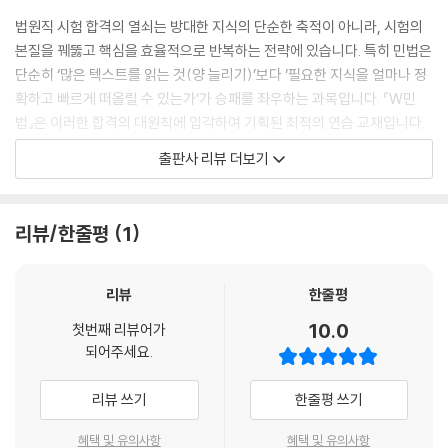
Ⅲ.점유의 관념화 _225
법원직 시험 합격의 열쇠는 방대한 지식의 단순한 축적이 아니라, 시험의
Ⅳ.점유의 모습 _225
본질을 꿰뚫고 핵심을 효율적으로 반복하는 전략에 있습니다. 특히 민법은
단순히 ‘많은 텍스트를 읽는 것(양 늘리기)’보다 ‘필요한 지식을 얼마나 정
(이하 생략)
확하고 빠르게 떠올릴 수 있는가’가 승패를 좌우하는 과목입니다. 『W민
법』은 이러한 합격의 대원칙에 입각하여 기획된 최적의 연습 교재입니다.
제3장/소유권 _241
이번 개정 작업에서는 교재의 정체성을 강화하기 위해 다음과 같은 부분에
출판사 리뷰 더보기
제1절 총 설 241
역점을 두었습니다.
제2절 부동산 소유권의 범위 241
│제1관│토지 소유권의 범위 · │제2관│상린관계 241
첫째,2025년 최신 기출문제(법원서기보, 법무사 등)를 철저히 분석하고
리뷰/한줄평
1
Ⅰ.서 설 _241
명쾌하게 해설하였습니다.
(이하 생략)
둘째,판례의 변경 사항을 빠짐없이 반영하였으며, 최신 중요 판례를 ‘출제
리뷰
한줄평
예상지문’으로 구성하였습니다. 지난 2025년 시험 등에서 높은 적중률이
10.0
첫번째 리뷰어가
제4장/용익물권 _319
증명된 만큼, 수험생 여러분께서는 출제예상지문 또한 놓치지 말고 꼼꼼히
되어주세요.
제1절 지상권 319
학습하시길 당부드립니다.
Ⅰ.의 의 _319
리뷰 쓰기
한줄평 쓰기
Ⅱ.취 득 _319
셋째,수험 적합성이 떨어지는 지엽적인 내용은 과감히 덜어냈습니다. 만점
Ⅲ.지상권의 존속기간 _319
을 노리는 무리한 욕심보다는, 합격권인 84~92점을 안정적으로 확보하
혜택 및 유의사항
혜택 및 유의사항