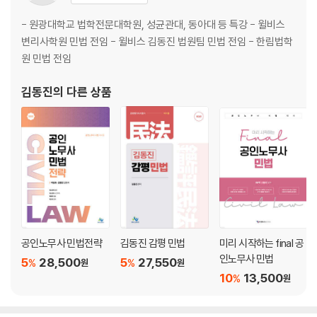
제4장/권리의 객체 _59
- 원광대학교 법학전문대학원, 성균관대, 동아대 등 특강 - 윌비스
제1절 물 건 59
변리사학원 민법 전임 - 윌비스 김동진 법원팀 민법 전임 - 한림법학
제2절 동산과 부동산 59
원 민법 전임
제3절 주물과 종물 60
제4절 원물과 과실 63
김동진
의 다른 상품
제5장/권리의 변동 _64
제1절 총 설 64
제2절 법률행위 64
│제1관│총 설 · │제2관│법률행위의 목적 64
Ⅰ.목적의 확정 · Ⅱ.목적의 가능 · Ⅲ.목적의 적법성 _64
(이하 생략)
공인노무사 민법전략
김동진 감평 민법
미리 시작하는 final 공
인노무사 민법
제6장/기 간 _147
5
28,500
5
27,550
%
%
원
원
10
13,500
%
원
제7장/소멸시효 _149
제1절 서 설 149