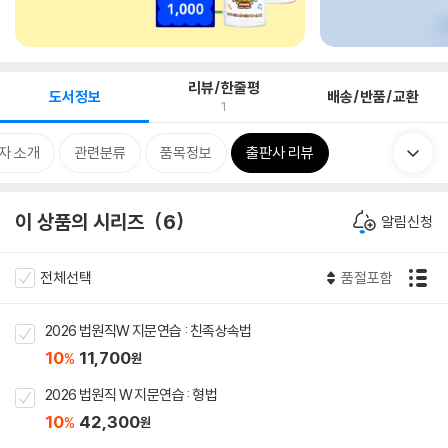
리뷰/한줄평
도서정보
배송/반품/교환
1
자 소개
관련분류
품목정보
출판사 리뷰
이 상품의 시리즈
6
알림신청
전체선택
품절포함
2026 법원직W 지문연습 : 친족상속법
10
11,700
%
원
2026 법원직 W 지문연습 : 형법
10
42,300
%
원