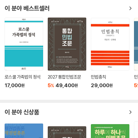
│제3관│변제의 목적물 · 장소 · 시기 등 420
원성일 수석님과 권윤주 차장님께도 진심으로 고마움을 전합니다. 가장 가
이 분야 베스트셀러
까이에서 현명한 조언과 지지를 아끼지 않으시는 ㈜위드로 박태우 대표
(이하 생략)
님, 그리고 수험생의 시각에서 필요한 조언을 아끼지 않는 ?시공간?의 동
료들에게도 감사의 마음을 전하며 꼭 2026년 법원직 시험에 모두들 합격
제3장/채권의 효력 _456
하길 기원해봅니다.
제1절 채권의 기본적 효력 456
제2절 채무불이행과 그 구제 456
- 시공간(時空間) 작업실에서
│제1관│총 설 456
김동진배상
│제2관│채무불이행의 유형별 검토 458
로스쿨 가족법의 정석
2027 통합민법조문
민법총칙
민
(이하 생략)
17,000
5
49,400
29,000
5
%
원
원
원
제4장/다수당사자의 채권관계 _534
제1절 총 설 534
제2절 분할 · 불가분 채권관계 534
이 분야 신상품
│제1관│분할채권관계 534
│제2관│불가분채권관계 535
(이하 생략)