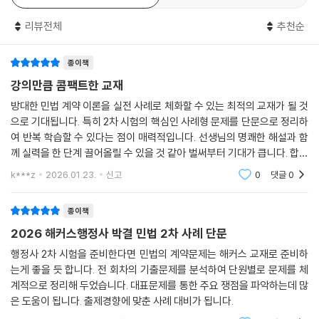
통해 다양한 유형의 문제에 폭넓게 대비할 수 있습니다.
리뷰전체
추천순
2) 중요 조문 및 최신 판례를 중심으로 구성한 모범답안을 통해 사례형 답
안의 구성방식과 작성 방향을 빠르게 파악할 수 있습니다.
종이책
[행정사 시험 합격을 위한 해커스행정사만의 추가 학습 자료 (해커스행정
강의만큼 콤팩트한 교재
사 adm.Hackers.com)]
방대한 민법 계약 이론을 실전 사례로 체화할 수 있는 최적의 교재가 될 것
으로 기대됩니다. 특히 2차 시험의 핵심인 사례형 문제를 단문으로 정리하
본 교재 인강(할인쿠폰 수록)
여 반복 학습할 수 있다는 점이 매력적입니다. 선생님의 명쾌한 해설과 함
께 실력을 한 단계 끌어올릴 수 있을 것 같아 벌써부터 기대가 큽니다. 합격
의 든든한 동반자가 되어줄 교재입니다!
k***z
2026.01.23.
신고
0
댓글
0
종이책
2026 해커스행정사 박결 민법 2차 사례 단문
행정사 2차 시험을 준비한다면 민법의 계약문제는 해커스 교재로 준비하
는게 좋을 듯 합니다. 전 회차의 기출문제를 분석하여 단원별로 문제를 체
계적으로 정리해 두었습니다. 대표문제를 통한 주요 쟁점을 파악하는데 많
은 도움이 됩니다. 출제경향에 맞춘 사례 대비가 됩니다.