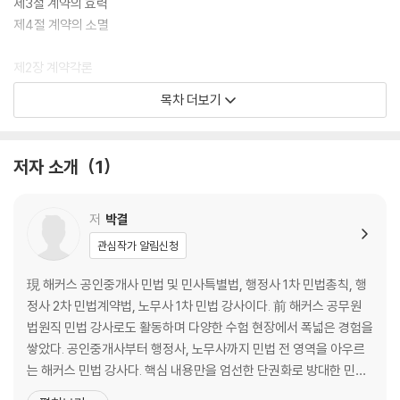
제3절 계약의 효력
제4절 계약의 소멸
제2장 계약각론
제1절 증여
목차 더보기
제2절 매매
제3절 교환
제4절 소비대차
저자 소개
1
제5절 사용대차
제6절 임대차
제7절 고용
저
박결
제8절 도급
관심작가 알림신청
제9절 여행계약
제10절 현상광고
現 해커스 공인중개사 민법 및 민사특별법, 행정사 1차 민법총칙, 행
제11절 위임
정사 2차 민법계약법, 노무사 1차 민법 강사이다. 前 해커스 공무원
제12절 임치
법원직 민법 강사로도 활동하며 다양한 수험 현장에서 폭넓은 경험을
제13절 조합
쌓았다. 공인중개사부터 행정사, 노무사까지 민법 전 영역을 아우르
제14절 종신정기금
는 해커스 민법 강사다. 핵심 내용만을 엄선한 단권화로 방대한 민법
제15절 화해
의 절대 분량을 과감히 줄여 수험생의 학습 부담을 낮추고, 판례를 체