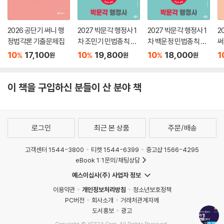
2026 공단기 써니 행
2027 박문각 행정사 1
2027 박문각 행정사 1
2
정법각론 기출문제집
차 조민기 민법총칙 기
차 백운정 민법총칙 기
써
본서
본서
집
10
17,100
10
19,800
10
18,000
1
%
%
%
원
원
원
이 책을 구입하신 분들이 산 분야 책
로그인
최근 본 상품
주문/배송
고객센터 1544-3800
티켓 1544-6399
중고샵 1566-4295
eBook 1:1문의/채팅상담
예스이십사(주) 사업자 정보
이용약관
개인정보처리방침
청소년보호정책
PC버전
회사소개
거래처관계자께
도서홍보
광고