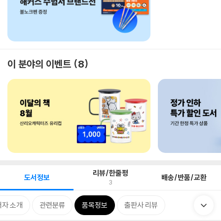
이 분야의 이벤트
8
리뷰/한줄평
도서정보
배송/반품/교환
3
저자 소개
관련분류
품목정보
출판사 리뷰