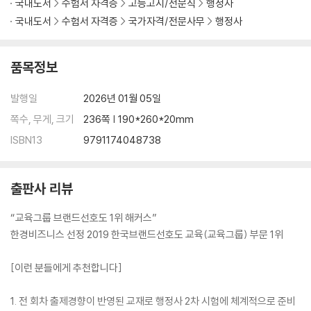
국내도서
수험서 자격증
고등고시/전문직
행정사
국내도서
수험서 자격증
국가자격/전문사무
행정사
품목정보
발행일
2026년 01월 05일
쪽수, 무게, 크기
236쪽 | 190*260*20mm
ISBN13
9791174048738
출판사 리뷰
“교육그룹 브랜드선호도 1위 해커스”
한경비즈니스 선정 2019 한국브랜드선호도 교육(교육그룹) 부문 1위
[이런 분들에게 추천합니다]
1. 전 회차 출제경향이 반영된 교재로 행정사 2차 시험에 체계적으로 준비