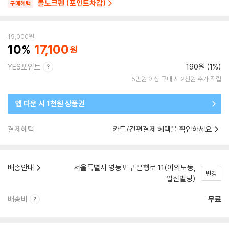
볼노크펜 (포인트차감)
구매혜택
19,000
원
10
17,100
YES포인트
190원 (1%)
5만원 이상 구매 시 2천원 추가 적립
앱 다운 시 1천원 상품권
결제혜택
카드/간편결제 혜택을 확인하세요
배송안내
서울특별시 영등포구 은행로 11(여의도동,
변경
일신빌딩)
배송비
무료