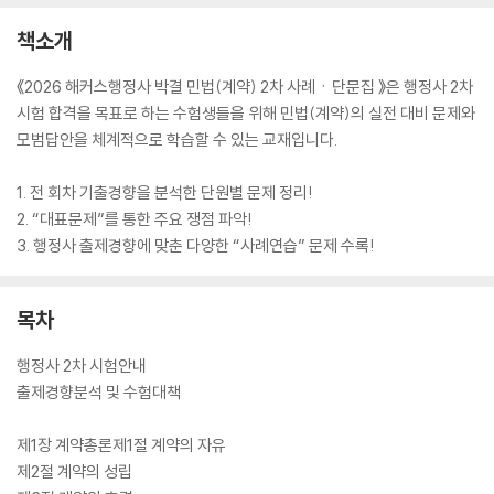
책소개
《2026 해커스행정사 박결 민법(계약) 2차 사례ㆍ단문집 》은 행정사 2차
시험 합격을 목표로 하는 수험생들을 위해 민법(계약)의 실전 대비 문제와
모범답안을 체계적으로 학습할 수 있는 교재입니다.
1. 전 회차 기출경향을 분석한 단원별 문제 정리!
2. “대표문제”를 통한 주요 쟁점 파악!
3. 행정사 출제경향에 맞춘 다양한 “사례연습” 문제 수록!
목차
행정사 2차 시험안내
출제경향분석 및 수험대책
제1장 계약총론제1절 계약의 자유
제2절 계약의 성립