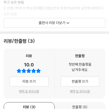
하고 싶은 분들
2. 민법(계약)의 핵심 문제를 모범답안과 함께 학습하며 실전에 대비하고
싶은 분들
출판사 리뷰 더보기
[해커스 교재만의 특장점]
1. 전 회차 출제경향을 분석한 단원별 문제 정리!
리뷰/한줄평
3
행정사 2차 민법(계약) 과목의 출제경향을 반영하여 출제 가능성이 높은
문제를 단원별로 구성함으로써, 약점을 빠르게 파악하고 집중 보완할 수
있습니다.
리뷰
한줄평
10.0
첫번째 한줄평을
2. “대표문제”를 통한 주요 쟁점 파악!
남겨주세요.
1) 출제 가능성이 높은 쟁점을 기반으로 한 “대표문제”를 통해, 실제 시험
에서 요구되는 주요 쟁점을 확인할 수 있습니다.
리뷰 쓰기
한줄평 쓰기
2) 대표문제와 함께 제공되는 모범답안을 통해 답안 작성 시 주요 쟁점별
로 반드시 알아두어야 하는 핵심 내용을 정확하게 파악할 수 있습니다.
혜택 및 유의사항
혜택 및 유의사항
3. 행정사 출제경향에 맞춘 다양한 “사례연습” 문제 수록!
리뷰
3
한줄평
0
1) 전 회차 출제경향과 최신 판례를 분석하여 엄선한 “사례연습” 문제를