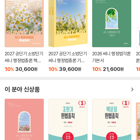
2027 공단기 소방단기
2027 공단기 소방단기
2026 써니 행정법각론
2
써니 행정법총론 핵심
써니 행정법총론 기본
기본서
론
집약
서
(
10
30,600
10
39,600
10
21,600
1
%
%
%
원
원
원
이 분야 신상품