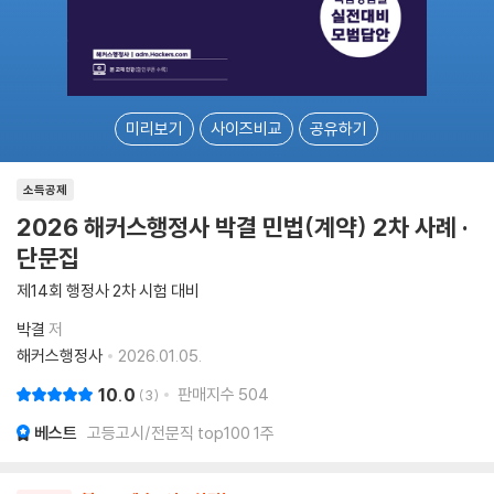
미리보기
사이즈비교
공유하기
소득공제
2026 해커스행정사 박결 민법(계약) 2차 사례 ·
단문집
제14회 행정사 2차 시험 대비
박결
저
해커스행정사
2026.01.05.
10.0
판매지수
504
3
베스트
고등고시/전문직 top100 1주