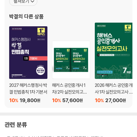
펼쳐보기
계적으로 구조화하여 복잡한 법리도 명확하게 이해할 수 있도록 돕는
다. 또한 효율적인 회독 설계를 통해 학습한 내용을 빠르게 내 것으로
박결
의 다른 상품
만들고 실전 대응력을 극대화할 수 있도록 이끈다.
2027 해커스행정사 박
해커스 공인중개사 1
2026 해커스 공인중개
결 민법총칙 1차 기본서
차/2차 실전모의고사
사 1차 실전모의고사 7
세트
회분
10
19,800
10
57,600
10
27,000
%
%
%
원
원
원
관련 분류