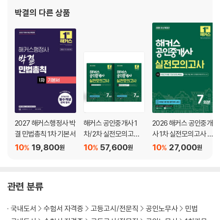
제1장 채권법 서론 196
다. 또한 효율적인 회독 설계를 통해 학습한 내용을 빠르게 내 것으로
박결
의 다른 상품
만들고 실전 대응력을 극대화할 수 있도록 이끈다.
제2장 채권의 목적
제1절 서설 200
제2절 특정물채권 200
제3절 종류채권 203
제4절 금전채권 205
제5절 이자채권 207
제6절 선택채권 210
제3장 채권의 효력
2027 해커스행정사 박
해커스 공인중개사 1
2026 해커스 공인중개
제1절 채권의 효력 개관 214
결 민법총칙 1차 기본서
차/2차 실전모의고사
사 1차 실전모의고사 7
세트
회분
제2절 채무불이행 215
10
19,800
10
57,600
10
27,000
%
%
%
원
원
원
제3절 채무불이행의 효과 231
제4절 제3자 채권침해 244
제5절 채권자대위권 244
관련 분류
제6절 채권자취소권 254
국내도서
수험서 자격증
고등고시/전문직
공인노무사
민법
제4장 다수당사자의 채권관계