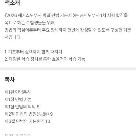
책소개
《2026 해커스노무사 박결 민법 기본서 》는 공인노무사 1차 시험 합격을
목표로 하는 수험생들을 위해
민법의 핵심이론부터 주요 판례까지 한번에 완성할 수 있도록 구성한 기본
서입니다.
1. 기초부터 실력까지 함께 다지기
2. 다양한 학습 장치를 통한 효율적인 학습 가능
목차
제1편 민법총칙
제1장 민법 서론
제1절 민법의 의의 8
제2절 민법의 법원(法源) 9
제3절 민법의 기본원리 13
제2장 법률관계