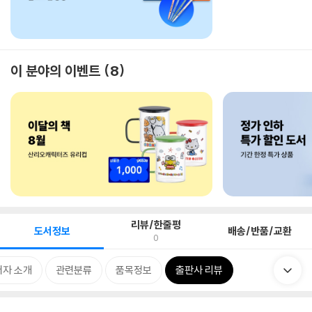
이 분야의 이벤트
8
리뷰/한줄평
도서정보
배송/반품/교환
0
저자 소개
관련분류
품목정보
출판사 리뷰