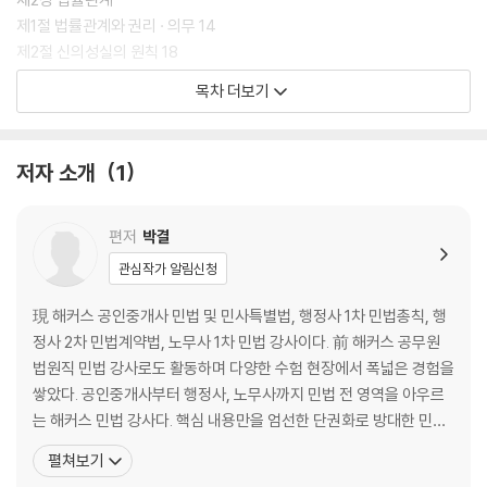
제1절 법률관계와 권리 · 의무 14
제2절 신의성실의 원칙 18
목차 더보기
제3장 권리의 주체
제1절 자연인 30
제2절 법인 55
저자 소개
1
제4장 권리의 객체
제1절 서설 82
편저
박결
제2절 물건 82
관심작가 알림신청
제5장 권리의 변동
現 해커스 공인중개사 민법 및 민사특별법, 행정사 1차 민법총칙, 행
제1절 권리변동 89
정사 2차 민법계약법, 노무사 1차 민법 강사이다. 前 해커스 공무원
제2절 법률행위 90
법원직 민법 강사로도 활동하며 다양한 수험 현장에서 폭넓은 경험을
제3절 기간 164
쌓았다. 공인중개사부터 행정사, 노무사까지 민법 전 영역을 아우르
제4절 소멸시효 166
는 해커스 민법 강사다. 핵심 내용만을 엄선한 단권화로 방대한 민법
의 절대 분량을 과감히 줄여 수험생의 학습 부담을 낮추고, 판례를 체
펼쳐보기
제2편 채권총론
계적으로 구조화하여 복잡한 법리도 명확하게 이해할 수 있도록 돕는