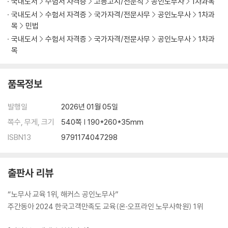
국내도서
수험서 자격증
고등고시/전문직
공인노무사
1차과목
제1절 분할채권관계 및 불가분채권관계 268
국내도서
수험서 자격증
국가자격/전문사무
공인노무사
1차과
제2절 연대채무 270
목
민법
제3절 부진정연대채무 274
국내도서
수험서 자격증
국가자격/전문사무
공인노무사
1차과
제4절 보증채무 278
목
제5장 채권양도와 채무인수
제1절 지명채권의 양도 291
품목정보
제2절 증권적 채권의 양도 298
제3절 채무인수 300
발행일
2026년 01월 05일
쪽수, 무게, 크기
540쪽 | 190*260*35mm
제6장 채권의 소멸
ISBN13
9791174047298
제1절 변제 306
제2절 대물변제 317
제3절 공탁 318
출판사 리뷰
제4절 상계 321
제5절 기타 채권소멸 사유 326
“노무사 교육 1위, 해커스 공인노무사”
주간동아 2024 한국고객만족도 교육(온·오프라인 노무사학원) 1위
제3편 채권각론
제1장 계약총론