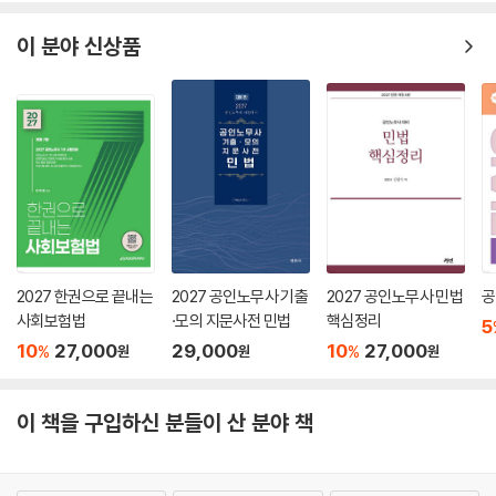
이 분야 신상품
2027 한권으로 끝내는
2027 공인노무사 기출
2027 공인노무사 민법
공
사회보험법
·모의 지문사전 민법
핵심정리
5
10
27,000
29,000
10
27,000
%
%
원
원
원
이 책을 구입하신 분들이 산 분야 책