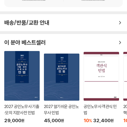
제13절 조합 498
3) ‘참조판례’ 코너를 통해 이론과 관련된 중요 판례를 학습할 수 있습니다.
제14절 종신정기금 509
4) ‘관련사례’ 코너를 통해 답안을 찾아낼 수 있는 실력을 키울 수 있습니
제15절 화해 509
다.
배송/반품/교환 안내
제3장 사무관리 512
[공인노무사 시험 합격을 위한 해커스 공인노무사만의 추가 학습 자료 (해
커스 법아카데미 law.Hackers.com)]
이 분야 베스트셀러
제4장 부당이득 516
1. 본 교재 인강(할인쿠폰 수록)
제5장 불법행위책임 525
2. 해커스노무사 무료 특강
2027 공인노무사 기출
2027 알기쉬운 공인노
공인노무사 객관식 민
2
·모의 지문사전 민법
무사 민법
법
핵
29,000
45,000
10
32,400
1
%
원
원
원