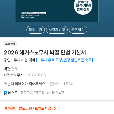
미리보기
사이즈비교
공유하기
소득공제
2026 해커스노무사 박결 민법 기본서
공인노무사 시험 대비
노무사 무료 특강/인강 할인쿠폰 수록
박결
편저
해커스노무사
2026.01.05.
첫번째 리뷰어가 되어주세요
판매지수
1,524
베스트
고등고시/전문직 top100 4주
볼노크펜 (포인트차감)
구매혜택