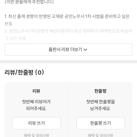
[이런 분들에게 추천합니다]
제1절 계약의 자유 332
제2절 계약의 성립 336
1. 최신 출제 경향이 반영된 교재로 공인노무사 1차 시험을 준비하고 싶은
제3절 계약의 효력 349
분들
제4절 계약의 해제와 해지 367
2. 공인노무사 1차 민법의 핵심이론부터 주요 판례까지 체계적으로 학습하
고 싶은 분들
제2장 계약각론
출판사 리뷰 더보기
제1절 증여 383
[해커스 교재만의 특장점]
제2절 매매 388
제3절 교환 412
1. 기초부터 실력까지 함께 다지기
리뷰/한줄평
0
제4절 소비대차 413
1) 시험에 자주 출제되는 이론부터 중요 판례까지 폭넓게 수록되어 있어,
제5절 사용대차 417
기초부터 실력까지 함께 쌓을 수 있습니다.
제6절 임대차 419
2) 최신 판례 및 출제경향을 반영하여 공인노무사 1차 시험에 효과적으로
리뷰
한줄평
제7절 고용 474
대비할 수 있습니다.
첫번째 리뷰어가
첫번째 한줄평을
제8절 도급 476
되어주세요.
남겨주세요.
제9절 여행계약 486
2. 다양한 학습 장치를 통한 효율적인 학습 가능
제10절 현상광고 488
1) ‘결ZIP’ 코너를 통해 일목요연하게 개념을 이해할 수 있도록 하였습니
리뷰 쓰기
한줄평 쓰기
제11절 위임 490
다.
제12절 임치 495
2) ‘참고’ 코너를 통해 보충 이론을 함께 학습할 수 있습니다.
혜택 및 유의사항
혜택 및 유의사항