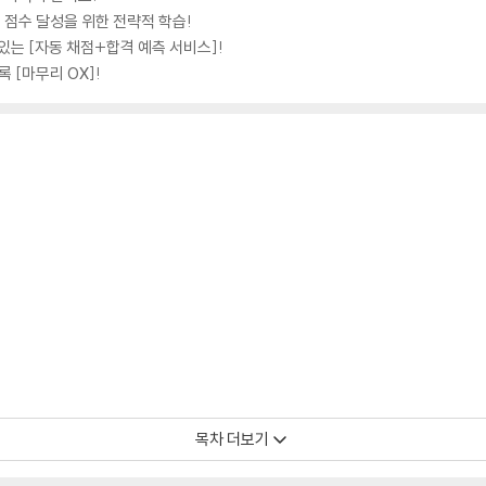
표 점수 달성을 위한 전략적 학습!
 있는 [자동 채점+합격 예측 서비스]!
 [마무리 OX]!
목차 더보기