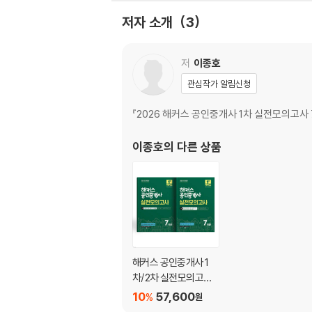
제 3회 정답 및 해설
저자 소개
3
제 4회 정답 및 해설
제 5회 정답 및 해설
제 6회 정답 및 해설
저
이종호
제 7회 정답 및 해설
관심작가 알림신청
[중철부록]
『2026 해커스 공인중개사 1차 실전모의고사 
마무리 OX
이종호
의 다른 상품
해커스 공인중개사 1
차/2차 실전모의고사
세트
10
57,600
%
원