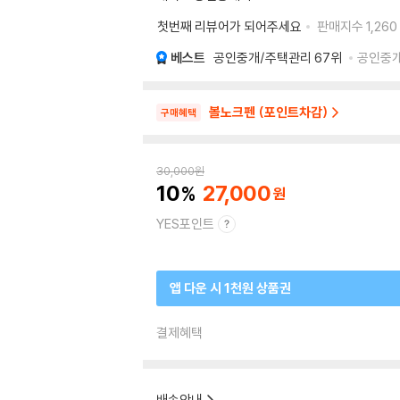
첫번째 리뷰어가 되어주세요
판매지수
1,260
베스트
공인중개/주택관리
67위
공인중개
볼노크펜 (포인트차감)
구매혜택
30,000
원
10
27,000
YES포인트
앱 다운 시 1천원 상품권
결제혜택
배송안내