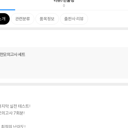
리뷰/한줄평
0
소개
관련분류
품목정보
출판사 리뷰
실전모의고사 세트
마지막 실전 테스트!
모의고사 7회분!
한 최적의 난이도!