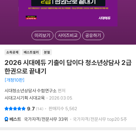
미리보기
사이즈비교
공유하기
소득공제
베스트셀러
분철
2026 시대에듀 기출이 답이다 청소년상담사 2급
한권으로 끝내기
개정10판
시대청소년상담사 수험연구소
편저
시대고시기획 시대교육
2026.03.05.
9.7
판매지수
5,562
14
베스트
국가자격/전문사무
33위
국가자격/전문사무 top20 5주