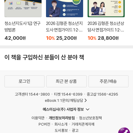
청소년지도사 1급 연구
2026 김형준 청소년지
2026 김형준 청소년상
방법론
도사 면접가이드 1·2·3
담사 면접가이드 1·2·3
급
급 사례질문 및 모범답
42,000
10
25,200
10
28,800
%
%
원
원
원
변
이 책을 구입하신 분들이 산 분야 책
로그인
최근 본 상품
주문/배송
고객센터 1544-3800
티켓 1544-6399
중고샵 1566-4295
eBook 1:1문의/채팅상담
예스이십사(주) 사업자 정보
이용약관
개인정보처리방침
청소년보호정책
PC버전
회사소개
거래처관계자께
도서홍보
광고