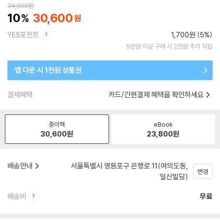
34,000
원
10
30,600
YES포인트
1,700원 (5%)
5만원 이상 구매 시 2천원 추가 적립
앱 다운 시 1천원 상품권
결제혜택
카드/간편결제 혜택을 확인하세요
종이책
eBook
30,600
원
23,800
원
배송안내
서울특별시 영등포구 은행로 11(여의도동,
변경
일신빌딩)
배송비
무료