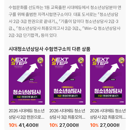
2교시 기출문제 및 해설
수험문화를 선도하는 1등 교육출판 시대에듀에서 청소년상담분야 연
구를 위해 출범한 자격시험연구소이다. 대표 도서로는 『청소년상담
사 2급·3급 한권으로 끝내기』, 『기출이 답이다 청소년상담사 2급·3
급』, 『청소년상담사 최종모의고사 2급·3급』, 『Win-Q 청소년상담사
2급·3급 단기합격』 등이 있다.
시대청소년상담사 수험연구소
의 다른 상품
2026 시대에듀 청소년
2026 시대에듀 청소년
2026 시대에듀 청소년
상담사 2급 한권으로
상담사 3급 최종모의고
상담사 2급 최종모의고
끝내기
사 한권으로 끝내기
사 한권으로 끝내기
10
41,400
10
27,000
10
27,000
%
%
%
원
원
원