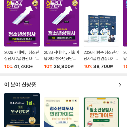
2026 시대에듀 청소년
2026 시대에듀 기출이
2026 김형준 청소년상
2
상담사 2급 한권으로
답이다 청소년상담사 3
담사 1급 한권끝내기
답
끝내기
급 한권으로 끝내기
+기출문제집 문제&해
급
10
41,400
10
28,800
10
38,700
1
%
%
%
원
원
원
설편
이 분야 신상품