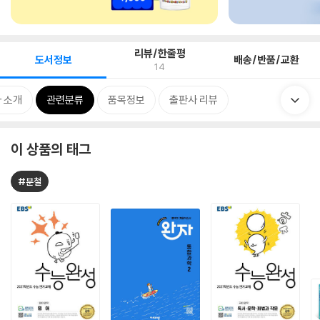
리뷰/한줄평
도서정보
배송/반품/교환
14
 소개
관련분류
품목정보
출판사 리뷰
이 상품의 태그
#분철