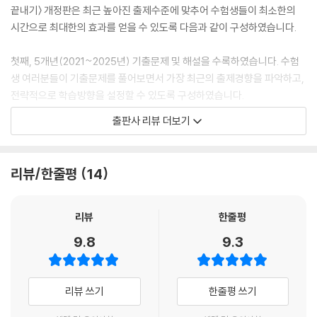
끝내기〉 개정판은 최근 높아진 출제수준에 맞추어 수험생들이 최소한의
시간으로 최대한의 효과를 얻을 수 있도록 다음과 같이 구성하였습니다.
첫째, 5개년(2021~2025년) 기출문제 및 해설을 수록하였습니다. 수험
생 여러분들이 기출문제를 풀어보면서 가장 최근의 출제경향을 파악하고,
전략적으로 학습방향을 설정할 수 있도록 구성하였습니다.
출판사 리뷰 더보기
둘째, 상세한 해설로 문제풀이와 복습을 동시에 할 수 있습니다. 기출문제
를 풀어보면서 필수 4과목, 선택 4과목의 방대한 이론을 자연스럽게 습득
할 수 있도록 오답해설까지 상세하게 수록하였습니다.
리뷰/한줄평
14
셋째, 최신 개정법령 및 관련 자료를 반영하였습니다. 꼼꼼하게 최신 개정
법령과 관련 정책 및 자료를 검토하여 이를 모두 해설에 충실히 담아냈습
리뷰
한줄평
니다.
9.8
9.3
시대에듀는 원하는 분야에서 자신의 역량을 발휘할 수 있는 전문인을 희망
하며, 〈기출이 답이다 청소년상담사 2급 한권으로 끝내기〉 도서가 청소년
리뷰 쓰기
한줄평 쓰기
상담사 2급 자격시험을 준비하시는 독자님들의 합격에 많은 도움이 되길
바랍니다. 청소년상담사에 도전하는 모든 수험생들의 합격을 진심으로 기