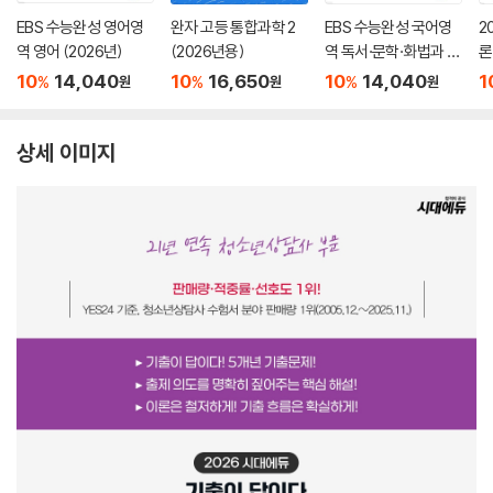
EBS 수능완성 영어영
완자 고등 통합과학 2
EBS 수능완성 국어영
2
역 영어 (2026년)
(2026년용)
역 독서·문학·화법과 작
론
문 (2026년)
(
10
14,040
10
16,650
10
14,040
1
%
%
%
원
원
원
상세 이미지