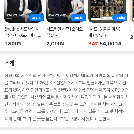
Shutline 셔트라인 시
셔트라인 시즌1 오디오
[세트] 눈물을 마시는
눈
즌2 오디오드라마 트랙
북 01권
새 (총4권)
2
01
1,800
2,000
34
54,000
%
원
원
원
소개
현진건의 사실주의 단편소설로써 일제강점기에 의한 한민족 의 비참한 삶
을 그려내고 있다. 1926년 <조선일보>에 <그의 얼굴>이란 제목으로 발
표되었다. 이후 단편집 <조선의 얼굴>에 재수록 되면서 제목이 <고향>으
로 변경되었다. 사실적인 표현 형식과 기법이 특징이다. '나'는 서울행 기차
안에서 한국, 중국, 일본의 옷들을 섞어 입은 '그'의 기이한 차림새와 그의
수다스러운 성격에 그를 꺼려한다. '그'는 '나'에게 말을 건네고 몇 차례의
대화 끝에 '그'가 온 곳을 묻는다. '그'는 고향에서 왔다고 말한다.