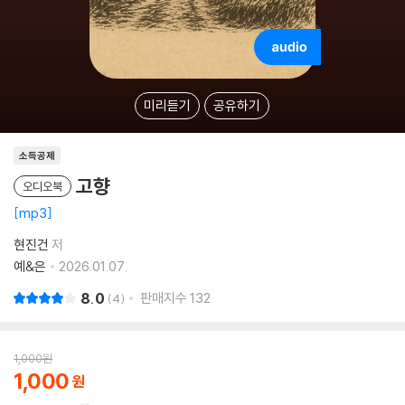
미리듣기
공유하기
소득공제
고향
오디오북
mp3
현진건
저
예&은
2026.01.07.
8.0
판매지수
132
4
1,000
원
1,000