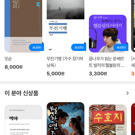
모순
무진기행 (가수 장기하
윤나무가 읽는 로베르
[
낭독)
트 발저의 헬블링의 이
새
8,000
원
야기
5,000
3,300
3
원
원
이 분야 신상품