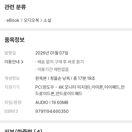
관련 분류
eBook
오디오북
소설
품목정보
발행일
2026년 01월 07일
이용안내
배송 없이 구매 후 바로 듣기
이용기간 제한없음
재생정보
완독본 | 정을순 낭독 | 총 17분 18초
지원기기
PC(윈도우 - 4K 모니터 미지원),아이폰,아이패드,안
드로이드폰,안드로이드패드
파일/용량
AUDIO | 19.60MB
ISBN13
9791194460350
리뷰/한줄평
4