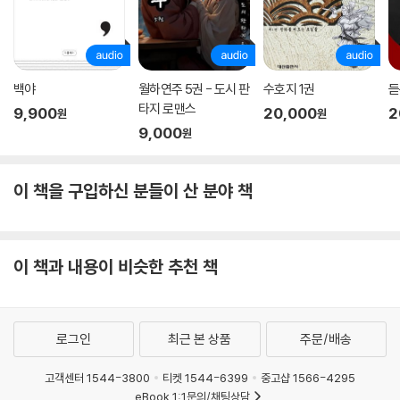
백야
월하연주 5권 - 도시 판
수호지 1권
듣
타지 로맨스
9,900
20,000
2
원
원
9,000
원
이 책을 구입하신 분들이 산 분야 책
이 책과 내용이 비슷한 추천 책
로그인
최근 본 상품
주문/배송
고객센터 1544-3800
티켓 1544-6399
중고샵 1566-4295
eBook 1:1문의/채팅상담