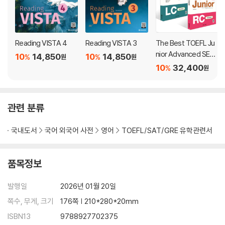
Reading VISTA 4
Reading VISTA 3
The Best TOEFL Ju
nior Advanced SET
10
14,850
10
14,850
%
%
원
원
(LC+RC)
10
32,400
%
원
관련 분류
국내도서
국어 외국어 사전
영어
TOEFL/SAT/GRE 유학관련서
품목정보
발행일
2026년 01월 20일
쪽수, 무게, 크기
176쪽 | 210*280*20mm
ISBN13
9788927702375