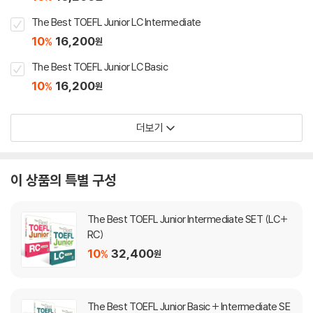
The Best TOEFL Junior LC Intermediate
10
16,200
%
원
The Best TOEFL Junior LC Basic
10
16,200
%
원
더보기
이 상품의 특별 구성
The Best TOEFL Junior Intermediate SET (LC+
RC)
10
32,400
%
원
The Best TOEFL Junior Basic + Intermediate SE