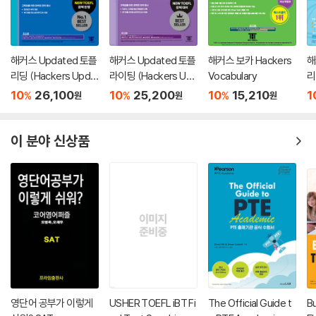
해커스 Updated 토플
해커스 Updated 토플
해커스 보카 Hackers
해
리딩 (Hackers Upda
라이팅 (Hackers Up
Vocabulary
리
ted TOEFL READIN
dated TOEFL WRITI
U
10
26,100
10
25,200
10
15,210
1
%
%
%
원
원
원
G)
NG)
A
이 분야 신상품
영단어 공부가 이렇게
USHER TOEFL iBT Fi
The Official Guide t
Bu