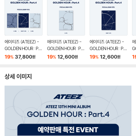
에이티즈 (ATEEZ) -
에이티즈 (ATEEZ) -
에이티즈 (ATEEZ) -
에
GOLDEN HOUR : Par
GOLDEN HOUR : Par
GOLDEN HOUR : Par
G
t.4 [POCAALBUM V
t.4 [POCAALBUM V
t.4 [POCAALBUM V
t
19
37,800
19
12,600
19
12,600
1
%
%
%
원
원
원
ER.][3종 SET]
ER.][Z VER.]
ER.][DIARY VER.]
ER
상세 이미지