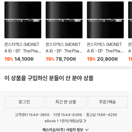
몬스타엑스 (MONST
몬스타엑스 (MONST
몬스타엑스 (MONST
몬
A X) - EP : The Phas
A X) - EP : The Phas
A X) - EP : The Phas
A 
e [DIGIPAK ver.][5종
e [4종 SET]
e [OFFSET ver.]
e 
19
14,100
19
78,700
19
20,800
1
%
%
%
원
원
원
중 1종 랜덤발송]
이 상품을 구입하신 분들이 산 분야 상품
로그인
최근 본 상품
주문/배송
고객센터 1544-3800
티켓 1544-6399
중고샵 1566-4295
eBook 1:1문의/채팅상담
예스이십사(주) 사업자 정보