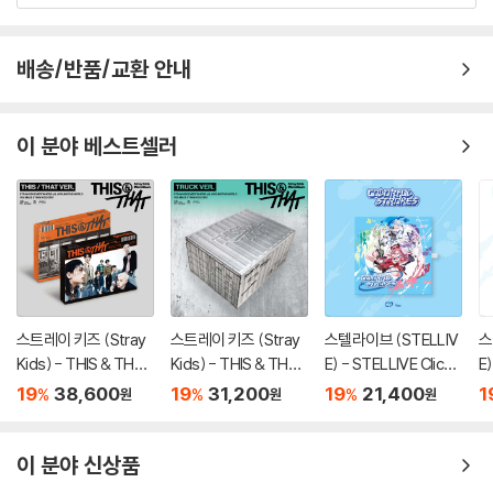
배송/반품/교환 안내
이 분야 베스트셀러
스트레이 키즈 (Stray
스트레이 키즈 (Stray
스텔라이브 (STELLIV
스
Kids) - THIS & THAT
Kids) - THIS & THAT
E) - STELLIVE Cliche
E)
[2종 SET]
[TRUCK VER.]
1st EP 「Colorful Stro
1s
19
38,600
19
31,200
19
21,400
1
%
%
%
원
원
원
kes」 - CD Ver.
k
er
이 분야 신상품