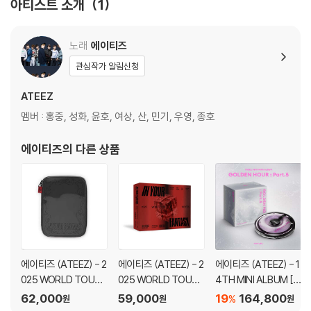
아티스트 소개
1
노래
에이티즈
관심작가 알림신청
ATEEZ
멤버 : 홍중, 성화, 윤호, 여상, 산, 민기, 우영, 종호
에이티즈
의 다른 상품
에이티즈 (ATEEZ) - 2
에이티즈 (ATEEZ) - 2
에이티즈 (ATEEZ) - 1
025 WORLD TOUR [I
025 WORLD TOUR [I
4TH MINI ALBUM [G
N YOUR FANTASY] I
N YOUR FANTASY] I
OLDEN HOUR : Part.
62,000
59,000
19
164,800
%
원
원
원
N INCHEON PLAYCO
N INCHEON DVD
5][CDP VER.]