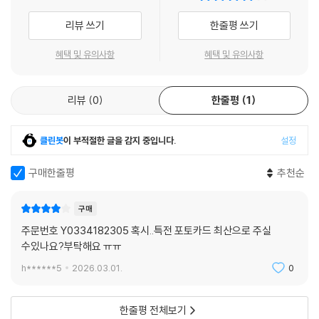
리뷰 쓰기
한줄평 쓰기
혜택 및 유의사항
혜택 및 유의사항
리뷰
0
한줄평
1
클린봇
이 부적절한 글을 감지 중입니다.
설정
구매한줄평
추천순
구매
주문번호 Y0334182305 혹시..특전 포토카드 최산으로 주실
수있나요?부탁해요 ㅠㅠ
h******5
2026.03.01.
0
한줄평 전체보기