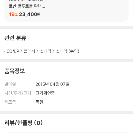
토벤: 플루트를 위한 실
내악 전곡 (Beethove
19
23,400
%
원
n: Complete Chamb
er Music with Flute)
관련 분류
CD/LP
클래식
실내악
실내악 (수입)
품목정보
발매일
2015년 04월 07일
시간/무게/크기
크기확인중
제조국
독일
리뷰/한줄평
0