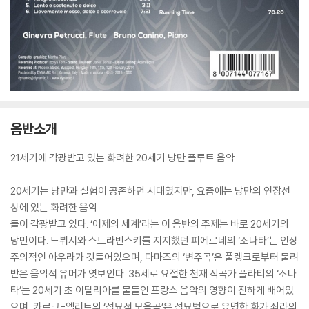
음반소개
21세기에 각광받고 있는 화려한 20세기 낭만 플루트 음악
20세기는 낭만과 실험이 공존하던 시대였지만, 요즘에는 낭만의 연장선
상에 있는 화려한 음악
들이 각광받고 있다. ‘어제의 세계’라는 이 음반의 주제는 바로 20세기의
낭만이다. 드뷔시와 스트라빈스키를 지지했던 피에르네의 ‘소나타’는 인상
주의적인 아우라가 깃들어있으며, 다마즈의 ‘변주곡’은 풀렝크로부터 물려
받은 음악적 유머가 엿보인다. 35세로 요절한 천재 작곡가 플라티의 ‘소나
타’는 20세기 초 이탈리아를 물들인 프랑스 음악의 영향이 진하게 배어있
으며, 카르크-엘러트의 ‘점묘적 모음곡’은 점묘법으로 유명한 화가 쇠라의