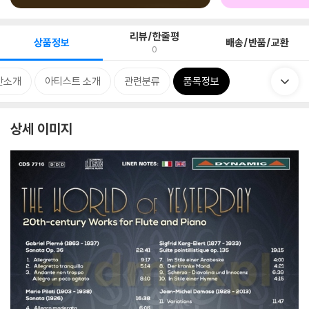
리뷰/한줄평
상품정보
배송/반품/교환
0
반소개
아티스트 소개
관련분류
품목정보
상세 이미지