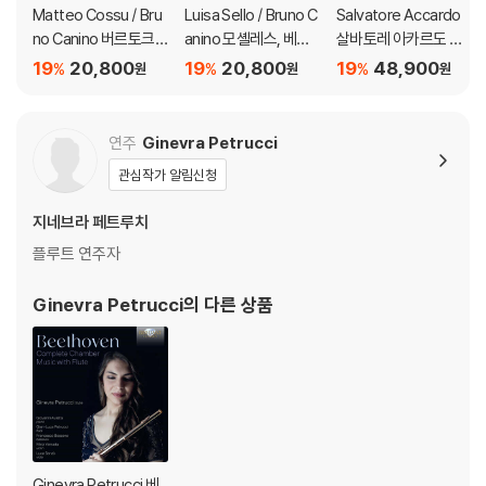
Matteo Cossu / Bru
Luisa Sello / Bruno C
Salvatore Accardo
no Canino 버르토크:
anino 모셸레스, 베토
살바토레 아카르도 명
광시곡 1, 2번, 바이올린
벤, 슈트라우스, 슈베르
연주 모음집 (The Bes
19
20,800
19
20,800
19
48,900
%
%
%
원
원
원
소나타 1번 (Bela Bart
트: 주제와 변주 (The
t Of Violin)
ok: Works For Violin
mes & Variations)
And Piano)
연주
Ginevra Petrucci
관심작가 알림신청
지네브라 페트루치
플루트 연주자
Ginevra Petrucci
의 다른 상품
Ginevra Petrucci 베