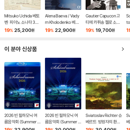
Mitsuko Uchida 베토
Alena Baeva / Vady
Gautier Capucon 고
S
벤: 피아노 소나타 30-
m Kholodenko 베토
티에 카퓌송 첼로 소품
t
32번 (Beethoven: Pi
벤: 바이올린 소나타 5
집 (Emotions)
주
19
25,200
19
22,900
19
19,700
1
%
%
%
원
원
원
ano Sonatas Opp 10
번 '봄', 9번 '크로이처',
Bo
9 110 & 111)
3번 (Beethoven: Vio
n
lin Sonatas Nos. 5 "S
77
이 분야 신상품
pring", 9 'Kreutzer" &
3)
2026 빈 필하모닉 여
2026 빈 필하모닉 여
Sviatoslav Richter 슈
Sv
름음악회 (Summer Ni
름음악회 (Summer Ni
베르트: 방랑자의 환상
베
ght Concert 2026)
ght Concert 2026)
곡 (Schubert: Wand
'송
19
32,900
19
30,000
19
30,400
1
%
%
%
원
원
원