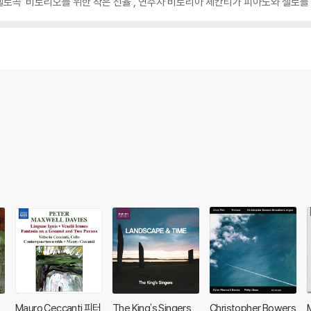
곡 '비토리오를 위한 작은 선율', 연주자 비토리아 체칸티가 피아노와 첼로를 위
품
Mauro Ceccanti 피터
The King's Singers
Christopher Bowers