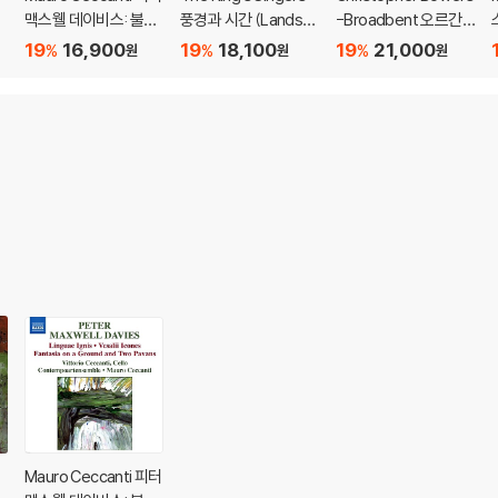
올
맥스웰 데이비스: 불의
풍경과 시간 (Landsca
-Broadbent 오르간
x
혀, 베살리의 아이콘 외
pe & Time)
연주집 - 아르보 패르
19
16,900
19
18,100
19
21,000
%
%
%
원
원
원
a
(Peter Maxwell Davi
트 / 맥스웰 데이비스 /
n
es: Linguae Ignis, Ve
필립 글래스 (Arvo Par
i
salii Icones)
t: Trivium)
s
o
Mauro Ceccanti 피터