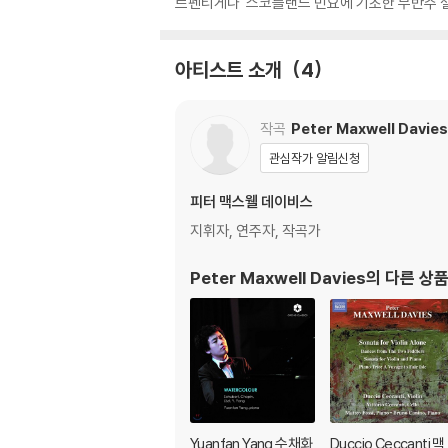
르펜티게나' 스코틀랜드 민요에 기초한 무반주 첼로
아티스트 소개
4
작곡
Peter Maxwell Davies
관심작가 알림신청
피터 맥스웰 데이비스
지휘자, 연주자, 작곡가
Peter Maxwell Davies
의 다른 상
Yuanfan Yang 수채화
Duccio Ceccanti 맥