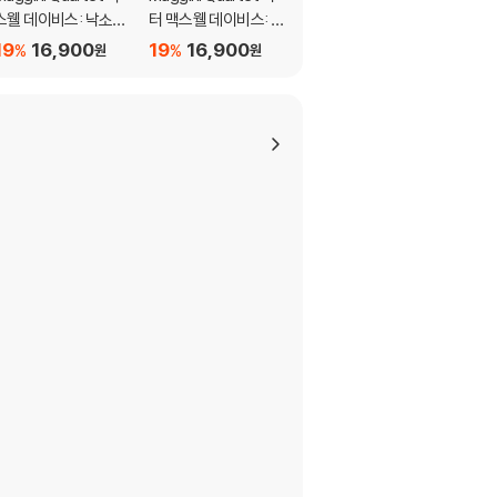
스웰 데이비스: 낙소스
터 맥스웰 데이비스: 낙
vine 월튼 / 맥스웰 / 버
현악사중주 7, 8번 (Pe
소스 사중주 3번, 4번
클리: 영국의 기타 음악
19
16,900
19
16,900
19
16,900
%
%
%
원
원
원
ter Maxwell Davies:
(Peter Maxwell Davi
(Walton / Maxwell /
Naxos Quartets No
es: Naxos Quartet N
Berkeley: British Gui
. 7, 8)
o.3 and 4)
tar Music)