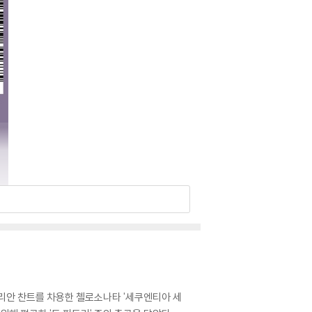
리안 찬트를 차용한 첼로소나타 '세쿠엔티아 세