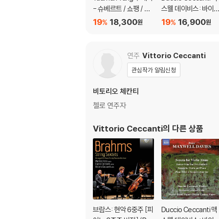
- 슈베르트 / 쇼팽 / 리
스웰 데이비스: 바이
스트 / 양유엔판: 피아
린 작품집 (Peter Ma
19
18,300
19
16,900
%
%
원
원
노 작품집 (Watercolo
well Davies: Sonat
ur - Schubert / Chop
for Violin Alone, Da
in / Liszt / Y. Yang)
ces from the Two F
연주
Vittorio Ceccanti
ddlers, A Voyage t
관심작가 알림신청
Fair Isle) 두치오 체칸
티
비토리오 체칸티
첼로 연주자
Vittorio Ceccanti
의 다른 상품
브람스: 현악 6중주 [피
Duccio Ceccanti 맥