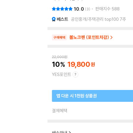
10.0
판매지수
588
3
베스트
공인중개/주택관리 top100 7주
볼노크펜 (포인트차감)
구매혜택
22,000
원
10
19,800
YES포인트
앱 다운 시 1천원 상품권
결제혜택
배송안내