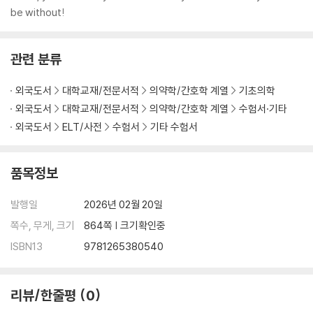
be without!
관련 분류
외국도서
대학교재/전문서적
의약학/간호학 계열
기초의학
외국도서
대학교재/전문서적
의약학/간호학 계열
수험서·기타
외국도서
ELT/사전
수험서
기타 수험서
품목정보
발행일
2026년 02월 20일
쪽수, 무게, 크기
864쪽 | 크기확인중
ISBN13
9781265380540
리뷰/한줄평
0