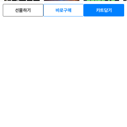
선물하기
바로구매
카트담기
Project Hail Mary
Cosmos
The Hitchhiker's Gui
Ju
de to the Galaxy
40
10,800
46
15,900
3
%
%
원
원
41
8,790
%
원
이 책을 구입하신 분들이 산 분야 책
로그인
최근 본 상품
주문/배송
고객센터 1544-3800
티켓 1544-6399
중고샵 1566-4295
eBook 1:1문의/채팅상담
예스이십사(주) 사업자 정보
이용약관
개인정보처리방침
청소년보호정책
PC버전
회사소개
거래처관계자께
도서홍보
광고