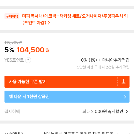
미피 독서대/에코백+책키링 세트/오거나이저/투명파우치 외
구매혜택
(포인트 차감)
110,000
원
5
104,500
YES포인트
0원 (1%)
마니아추가적립
5만원 이상 구매 시 2천원 추가 적립
사용 가능한 쿠폰 받기
앱 다운 시 1천원 상품권
결제혜택
최대 2,000원 즉시할인
배송안내
서울특별시 영등포구 은행로 11(여의도동,