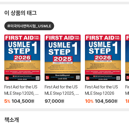
이 상품의 태그
#미국의사면허시험_USMLE
First Aid for the US
First Aid for the US
First Aid for the US
Fi
MLE Step 1 2026, 3
MLE Step 1 2025, 3
MLE Step 1 2026
M
6/E (IE)
5/E
5
104,500
97,000
10
104,560
1
%
%
원
원
원
책소개