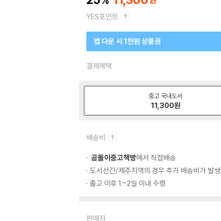
YES포인트
앱 다운 시 1천원 상품권
결제혜택
중고 국내도서
11,300
원
배송비
곰돌이중고책방
에서 직접배송
도서산간/제주지역의 경우 추가 배송비가 발생
출고 이후 1~2일 이내 수령
판매자