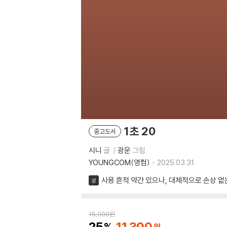
1초 20
중고도서
시니
글
광운
그림
YOUNGCOM(영컴)
2025.03.31.
사용 흔적 약간 있으나, 대체적으로 손상 없
상
15,000
원
25
11,300