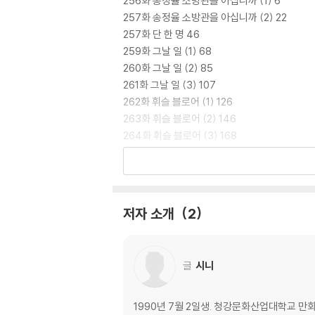
256화 송정율 소방관을 아십니까 (1) 6
257화 송정율 소방관을 아십니까 (2) 22
257화 단 한 명 46
259화 그날 일 (1) 68
260화 그날 일 (2) 85
261화 그날 일 (3) 107
262화 휘슬 블로어 (1) 126
263화 휘슬 블로어 (2) 146
264화 휘슬 블로어 (3) 168
265화 휘슬 블로어 (4) 186
266화 휘슬 210
267화 Open the door 236
268화 청산 260
저자 소개
2
후기+특별 편 284
글
시니
1990년 7월 2일생. 청강문화산업대학교 만화창작