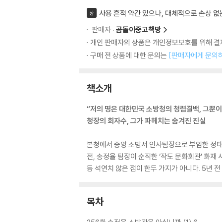
사용 흔적 약간 있으나, 대체적으로 손상 없
상
판매자 :
곰돌이중고책방
개인 판매자의 상품은 개인정보보호를 위해 결제
구매 전 상품에 대한 문의는
[판매자에게 문의
책소개
“저의 명은 대한민국 소방청의 청렴결백, 그뿐이
청장의 회자수, 그가 파헤치는 숨겨진 진실
본청에서 중앙 소방서 인사팀장으로 부임한 정태오
전, 송정율 팀장이 순직한 ‘작도 문화회관’ 화재
등 석연치 않은 점이 한두 가지가 아니다. 5년 전
목차