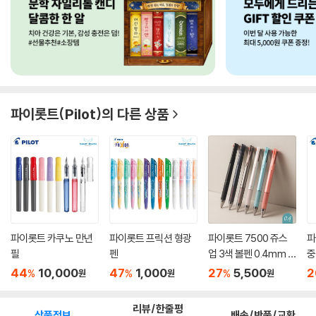
파이롯트(Pilot)
의 다른 상품
파이롯트 카쿠노 만년
파이롯트 프릭션 형광
파이롯트 7500 쥬스
파
필
펜
업 3색 볼펜 0.4mm 레
중
이저각...
0.
44
10,000
47
1,000
27
5,500
2
%
%
%
원
원
원
리뷰/한줄평
상품정보
배송/반품/교환