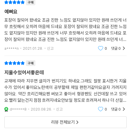
구매
예뻐요
포장이 잘되어 왔네요 조금 진한 느낌도 없지않아 있지만 원래 쓰던게 너
무 흐릿해서 오히려 마음에 드네요 포장이 잘되어 왔네요 조금 진한 느낌
도 없지않아 있지만 원래 쓰던게 너무 흐릿해서 오히려 마음에 드네요 포
장이 잘되어 왔네요 조금 진한 느낌도 없지않아 있지만 원래 쓰던게 너무
흐릿해서 오히려 마음에 드네요 포장이 잘되어 왔네요 조금 진한 느낌도
a*****n
2021.01.28.
신고
0
댓글
0
없지않아 있지만 원
구매
지울수있어서좋은데
교재에 따라 지우면 글자가 번지기도 하네요.그래도 잘못 표시한거 지울
수가 있어서 좋아요노란색이 공부할때 제일 편한거같아요글자 가려지지
않아요. 약간 흐리긴해요펜 써보고 좋아서 형광펜도 산건데잘 쓰고 있어
요.빨리 닳는건지 점점 흐려지네요안보일 정도로 흐려져서 하나 더 산걸로
교체했는데다시 쨍하니 찐한거 보니까 빨리 닳긴하나봐요글자에 따라 번
d******8
2020.08.26.
신고
0
댓글
0
지는 글자가 있고 아닌
리뷰 전체보기