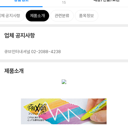
15
업체 공지사항
제품소개
관련분류
품목정보
업체 공지사항
큐브인터내셔널 02-2088-4238
제품소개