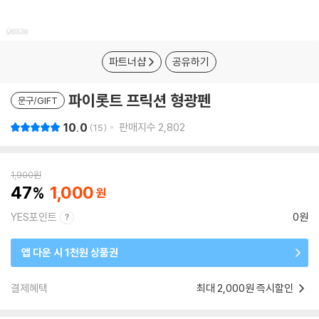
파트너샵
공유하기
파이롯트 프릭션 형광펜
문구/GIFT
10.0
판매지수
2,802
15
1,900
원
47
1,000
YES포인트
0원
앱 다운 시 1천원 상품권
결제혜택
최대 2,000원 즉시할인