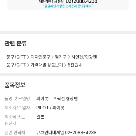
관련 분류
문구/GIFT
디자인문구
필기구
사인펜/형광펜
문구/GIFT
가격대별 상품보기
5천원↓
품목정보
품명 및 모델명
파이롯트 프릭션 형광펜
제조자/수입자
PILOT / 파이롯트
제조국 또는
일본
원산지
관련 연락처
큐브인터내셔널 02-2088-4238