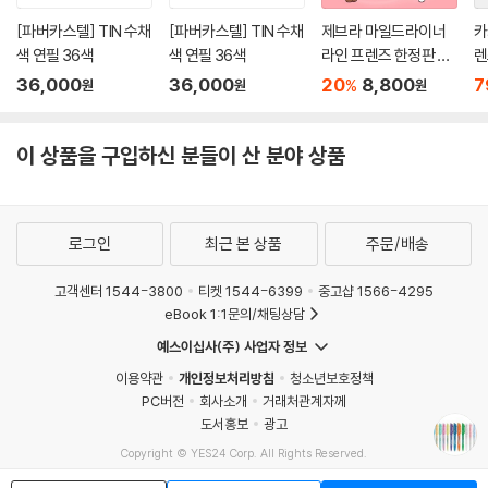
[파버카스텔] TIN 수채
[파버카스텔] TIN 수채
제브라 마일드라이너
카
색 연필 36색
색 연필 36색
라인 프렌즈 한정판 5
렌
색세트
m
36,000
36,000
20
8,800
7
%
원
원
원
이 상품을 구입하신 분들이 산 분야 상품
로그인
최근 본 상품
주문/배송
고객센터 1544-3800
티켓 1544-6399
중고샵 1566-4295
eBook 1:1문의/채팅상담
예스이십사(주) 사업자 정보
이용약관
개인정보처리방침
청소년보호정책
PC버전
회사소개
거래처관계자께
도서홍보
광고
Copyright © YES24 Corp. All Rights Reserved.
MATOM1