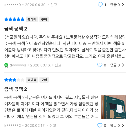
에게서 발견해낼 수 있다. 그녀가 사람들의 표정이나 행동을 기민하게 캐
s******9
2020.04.30.
신고
1
댓글
0
지금도 여전히 유효한 문제의식
치하고 혼자
종이책
구매
‘자유로운 여자들’이라는 각 장의 제목은 역설적이다. 소설 안에서 주변인
들은 애나와 몰리를 가리켜 입버릇처럼 “당신네 자유로운 여자들”이라고
금색 공책 2
부르지만, 두 여자는 그 당시 인습에서 벗어난 삶을 산다는 의미에서만 자
(스포일러 있습니다. 주의해 주세요.) 노벨문학상 수상작가 도리스 레싱의
유로울 뿐 여전히 여성에게 가해지는 무수한 속박에 갇혀 있는 존재로 그
＜금색 공책＞이 출간되었습니다. 작년 페미니즘 관련해서 어떤 책을 읽
려진다. 이를테면 생리 중인 애나가 냄새 걱정에 화장실을 들락거리며 생
어볼까 생각하고 찾아보다가 만났던 책이에요. 실제로 책을 출간한 출판사
리혈에 관한 생각을 털어놓을 때, 친구의 전남편 사무실에서 감정적 육체
창비에서도 페미니즘을 중점적으로 광고했지요. 그래요. 이제 출판사들도
적으로 겁박을 당한 뒤 집으로 돌아오는 길에 만원 지하철에서 성추행을
눈치 챙겨야죠. 누가, 어떤 성별이, 책을 "구입"하는지 깨달아야 할 때가 왔
d******s
2020.03.16.
신고
0
댓글
0
어요. 그러니
당하고 그 남자가 계속 따라올 때, 자신의 몸에 들러붙었던 남자의 시선을
씻어내기 위해 과일 행상 수레로 가서 예쁜 빛깔의 복숭아를 만져보고 집
종이책
구매
으로 돌아와 시원하게 흐르는 수돗물을 보면서 마음을 추스를 때, 여성 독
금색 공책 2
자들은 이건 바로 내 이야기야, 하고 느낄 것이다.
금색 공책 2자유로운 여자들이지만 결코 자유롭지 않은
여자들의 이야기이다.이 책을 읽으면서 가장 집중했던 장
두 여자는 모두 자유로운 삶을 갈망하면서도 남성의 욕망과 필요에 언제나
면들은 토미에 대한 이야기였던거 같다.다섯째 아이가 생
자신을 맞출 준비가 되어 있다. 『금색 공책』은 이처럼 남성과의 관계가 여
각나서 계속 연관을 짓게 되었다.그 이외 부분들은 거의
성에게 내밀한 감정적 정신적 속박으로 작용하는 양상을 거침없고 예리하
분노였다.책 속에 나오는 남자들이 너무 미웠고 화가 났
게 탐색한다. 외형상의 독립이나 제도적 차원의 젠더평등은 그 자체로 중
k******2
2020.02.17.
신고
0
댓글
0
다.그리고 그게 현실로 이어져서 신랑하고 한판 거하게 했