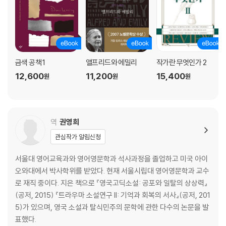
금색 공책 1
앨프리드와 에밀리
작가란 무엇인가 2
12,600
11,200
15,400
원
원
원
역
권영희
관심작가 알림신청
서울대 영어교육과와 영어영문학과 석사과정을 졸업하고 미국 아이
오와대에서 박사학위를 받았다. 현재 서울시립대 영어영문학과 교수
로 재직 중이다. 지은 책으로 『영국고딕소설: 공포와 일탈의 상상력』
(공저, 2015) 『트라우마 소설연구 II: 기억과 회복의 서사』(공저, 201
5)가 있으며, 영국 소설과 탈식민주의 문학에 관한 다수의 논문을 발
표했다.