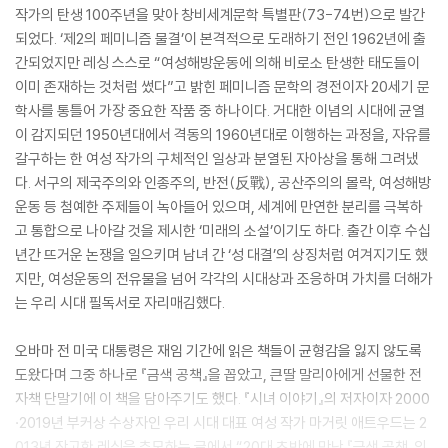
작가의 탄생 100주년을 맞아 창비세계문학 특별판(73-74번)으로 발간
되었다. ‘제2의 페미니즘 물결’이 본격적으로 도래하기 전인 1962년에 출
간되었지만 레싱 스스로 “여성해방운동에 의해 비로소 탄생한 태도들이
이미 존재하는 것처럼 썼다”고 밝힌 페미니즘 문학의 경전이자 20세기 문
학사를 통틀어 가장 중요한 작품 중 하나이다. 거대한 이념의 시대에 균열
이 감지되던 1950년대에서 격동의 1960년대로 이행하는 과정을, 자유를
갈구하는 한 여성 작가의 구체적인 일상과 분열된 자아상을 통해 그려냈
다. 서구의 제국주의와 인종주의, 반전(反戰), 공산주의의 몰락, 여성해방
운동 등 첨예한 주제들이 녹아들어 있으며, 세계에 만연한 분리를 극복하
고 통합으로 나아갈 것을 제시한 ‘미래의 소설’이기도 하다. 출간 이후 수십
년간 뜨거운 논쟁을 일으키며 남녀 간 ‘성 대결’의 상징처럼 여겨지기도 했
지만, 여성운동의 전유물을 넘어 각각의 시대상과 조응하며 가치를 더해가
는 우리 시대 필독서로 자리매김했다.
오바마 전 미국 대통령은 재임 기간에 읽은 책들이 균형감을 잃지 않도록
도왔다며 그중 하나로 『금색 공책』을 꼽았고, 큰딸 말리아에게 선물한 전
자책 단말기에 이 책을 담아주기도 했다. 『시녀 이야기』의 저자이자 2000
·2019년 부커상 수상자인 우리 시대 대표 여성 작가 마거릿 애트우드는 2
013년 작고한 레싱을 추모하는 글에서 “20대 초반에 만난 『금색 공책』의