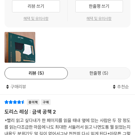
불어 소설로 벌어들인 수입 내역, 영화나 텔레비전 드라마 각색을 제안한
리뷰 쓰기
한줄평 쓰기
이들과의 만남 등에 대한 내용이 기록되어 있다.
혜택 및 유의사항
혜택 및 유의사항
빨간색 공책은 애나의 정치적 활동과 관련된 내용을 담고 있다. 레싱과 마
찬가지로 영국 공산당원으로 활동했던 애나가 비판적인 내부자의 시선으
로 냉전기 영국 공산주의자들의 다양한 초상을 생생하게 그려냄으로써, 레
싱이 의도했던 ‘1950년대의 연대기’로서 『금색 공책』의 성격에도 가장 부
합하는 부분이다.
노란색 공책은 ‘제삼자의 그림자’라는 제목으로 애나가 쓰는 소설 원고이
리뷰
5
한줄평
5
다. 애나가 레싱의 자전적인 주인공이라면, 노란색 공책의 주인공인 엘라
는 애나의 자전적인 주인공이다. 사랑에 ‘빠진’ 애나-엘라가 쉽게 빠져나오
구매리뷰
추천순
지 못하는 속박, 이성애적 욕망과 낭만적인 사랑의 판타지에서 비롯하는
구속은 계급, 정치 성향, 교육 수준 등의 차이들을 가로질러 절대다수의 여
종이책
구매
성에게 보편적인 굴레로 작용함을 보여준다.
도리스 레싱 : 금색 공책 2
파란색 공책은 애나의 기억과 꿈, 감정 등을 풀어낸 내밀한 일기로, 정신분
*빨리 읽고 싶다내가 한 페이지를 읽을 때내 옆에 있는 사람은 두 장 정도
석 상담가인 마크스 부인과 나눈 상담 내용, 일기 대신 스크랩해 붙여둔 각
를 읽는다조급한 마음에 나도 최대한 서둘러서 읽고 나면도통 뭘 읽었는지
종 신문 기사 등이 담겨 있다. 마크스 부인과 애나의 대화를 통해 레싱은 정
내용도 분위기도 알 길이 없어서그냥 천천히 다시 읽게 된다*아무튼 그렇