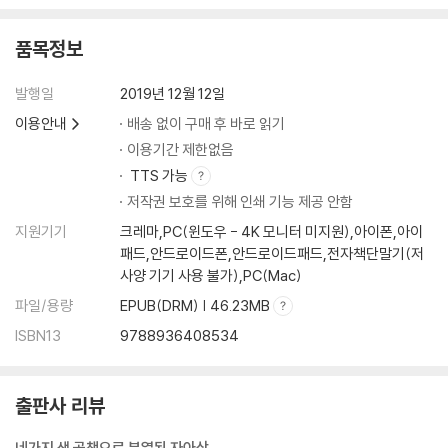
품목정보
발행일
2019년 12월 12일
이용안내
배송 없이 구매 후 바로 읽기
이용기간 제한없음
TTS 가능
저작권 보호를 위해 인쇄 기능 제공 안함
지원기기
크레마,PC(윈도우 - 4K 모니터 미지원),아이폰,아이
패드,안드로이드폰,안드로이드패드,전자책단말기(저
사양 기기 사용 불가),PC(Mac)
파일/용량
EPUB(DRM) | 46.23MB
ISBN13
9788936408534
출판사 리뷰
네가지 색 공책으로 분열된 자아상,