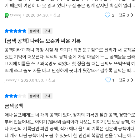
신병리를 전적으로 개인의 차원에서 파악하는 프로이트 정신분석학이나
기 때문에 여전히 다 못 읽고 있다*구실 좋은 핑계 같지만 확실히 일리가
보편적인 신화의 차원에 놓는 융 심리학의 전제를 우회적으로 비판하면서,
있는 말이다*도리스 레싱그래도 내 마음에 위대한 작가라는 인상으로 남
t****j
2020.04.30.
신고
2
댓글
0
아있다도리스 레싱
세계 도처에서 끊임없이 자행되는 폭력과 살상, 사상적 억압 등을 일종의
‘텍스트 몽타주’ 형태로 제시함으로써 문제의 근원은 시대의 광기라는 사
종이책
구매
실이 저절로 드러나도록 한다.
[금색 공책] 나라는 모순과 싸운 기록
그리고 맨 마지막 금색 공책에서 애나는 이 분열된 자신의 조각들을 하나
공책이라고 하니 학창 시절 새 학기가 되면 문구점으로 달려가 새 공책을
샀던 기억이 떠오른다. 색색의 공책 중에 가장 마음에 드는 공책들을 골라
로 엮어낸다. “애나가 공책을 한권이 아닌 네권이나 갖고 있는 건, 애나 자
표지에 이름을 쓰고 과목명도 적었다. 첫 장을 쓸 때는 글씨도 또박또박 예
신이 인정하듯 혼돈이 지배하고 형식을 잃어버린 삶이 완전히 무너질까 두
쁘게 쓰고 줄도 자를 대고 단정하게 긋다가 뒷장으로 갈수록 글씨는 삐뚤
려워 현실의 제반 요소들을 분리해야 하기 때문이다. 하지만 공책들에 쓰
빼뚤, 줄은 대충대충, 어지러운 모양새가 되었던 것을 기억한다. 그렇게 마
는 일을 끝냈을 때 그 파편들로부터 새로운 어떤 것, 「금색 공책」이 나올 수
j****y
2020.04.30.
신고
1
댓글
0
구 쓰다가 끝
있게
된다.”(1971년 서문) 소설 전체의 도입부에서 애나가 하는 말인 “내가 보
종이책
구매
기엔 모든 게 다 부서지고 있다는 거야”(1권 41면)에서 알 수 있듯이 이 작
금색공책
품을 관통하는 ‘부서짐’(cracking up) 혹은 ‘(감정적) 무너져 내림’(brea
애나 울프에게는 네 개의 공책이 있다. 정치의 기록인 빨간 공책, 경험으로
king down)을 레싱은 “자기치유이자 내면의 자아로 하여금 잘못된 이분
부터 만들어내는 이야기(엘라와 줄리아가 나오는 이야기)인 노랑 공책, 애
법과 분리를 넘어서게 하는” 과정으로 보았다.
나 자신의 기록물인 파란 공책, 작가 애나 울프의 기록은 검은색 공책이다.
네 개로 나뉜 공책에서도 볼 수 있듯이 한 인간의 복잡한 면을 우리는 애나
여성들은 얼마나 더 자유로워졌는가