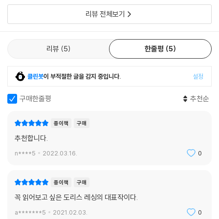
요하지만, 더 내밀한 차원에서 여성은 아직도 구속된 존재임을 드러낸다.
다.요즘들어 여자랑 살고 싶다는 생각을 많
리뷰 전체보기
이 책이 출간된 지 50년이 지나서도 ‘살아 있는’ 현재적 소설로 읽히는 이
유는 여전히 대다수의 여자들이 진정 자유로운 존재가 아니기 때문이다.
리뷰
5
한줄평
5
레싱은 1971년판 서문에서 이렇게 썼다. “약자를 못살게 구는 남자는 자기
가 사는 이 세상이나 그 역사에 대해 아무것도 아는 게 없는 자다. 즉 남녀
가 과거에 무한히 다양한 역할들을 맡아왔고, 지금도 어떤 사회에서는 그
클린봇
이 부적절한 글을 감지 중입니다.
설정
렇게 하고 있다는 사실 말이다. 따라서 그런 남자는 무지하거나 혹은 통념
을 따르지 않으면 두려워지는 비겁한 인간이다…… 이 내용을 난 오래된 과
구매한줄평
추천순
거에 부치는 편지를 쓰는 심정으로 적고 있다. 10년만 지나도 지금 우리가
당연하게 생각하는 모든 것이 다 쓸려나가리라 확신하면서.”그러나 안타
종이책
구매
깝게도 이 서문이 쓰인 날로부터 40년을 훌쩍 넘은 지금까지도 레싱의 문
추천합니다.
제의식은 여전히 유효하다.
n****5
2022.03.16.
0
‘성 대결’의 이분법을 넘어
할머니가 엄마 아빠에게,
종이책
구매
엄마 아빠가 딸 아들에게 물려주는 우리 시대 필독서
꼭 읽어보고 싶은 도리스 레싱의 대표작이다.
a*******5
2021.02.03.
0
이 책이 처음 출간되었을 때만 해도 우호적인 평론가나 비판적인 평론가나