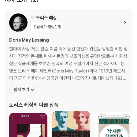
작가연보
발간사
저
도리스 레싱
관심작가 알림신청
Doris May Lessing
현대의 사상·제도·관습·이념 속에 담긴 편견과 위선을 냉철한 비판 정
신과 지적인 문체로 파헤쳐 문명의 부조리성을 규명함으로써 사회성
짙은 작품세계를 보여준 영국의 여성 소설가이자 산문 작가이다. 본
명은 도리스 메이 테일러(Doris May Tayler)이다. 1919년 페르시
아(지금의 이란)에서 영국인 이민자 부모의 장녀로 태어났다. 1925
년에 가족이 영국령 남로디지아(지금의 짐바브웨)로 이주해 농장을
펼쳐보기
운영하면서 식민지의 흑백 분리와 인종주의를 목격하며 유년기를 보
냈다. 가족이 가톨릭 신자는 아니었으나, 레싱은 로마 가톨릭의 여학
도리스 레싱
의 다른 상품
교를 다녔다. 쏠즈베리 여학교에서 수학했으