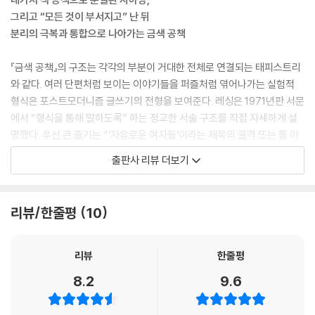
그리고 “모든 것이 부서지고” 난 뒤
분리의 극복과 통합으로 나아가는 금색 공책
『금색 공책』의 구조는 각각의 부분이 거대한 전체로 연결되는 태피스트리
와 같다. 여러 단편처럼 보이는 이야기들을 퍼즐처럼 엮어나가는 실험적
형식은 포스트모더니즘 글쓰기의 전형을 보여준다. 레싱은 1971년판 서문
에서 “형식을 통해 말하도록” 하는 정교한 서술 구조를 직접 자세하게 설
명했다. 우선 큰 줄기는 “‘자유로운 여자들’이라는 제목의 골격 또는 틀 아
래 [원어로] 6만 단어 남짓한 통상적인 중편소설”로, 1950년대 후반 런던
출판사 리뷰 더보기
을 배경으로 전 공산당원이자 싱글맘 들인 애나와 그녀의 친구 몰리의 이
야기가 현재 시점에서 진행된다. 이 「자유로운 여자들」을 총 다섯장(章)으
로 나누고, 그 사이사이에 주인공인 애나가 작성해나가는 네가지 색 공책,
리뷰/한줄평
10
즉 검은색, 빨간색, 노란색, 파란색 공책이 후렴구처럼 반복된다.
분량 면에서 압도적인 검은색 공책에는 ‘소설 속 소설’인 애나의 데뷔작이
리뷰
한줄평
자 유일한 발표작 『전쟁의 접경지대』에 관한 내용이 적혀 있다. 소설의 재
8.2
9.6
료가 된, 애나가 2차대전 전과 전쟁 기간 동안 영국의 중앙아프리카 식민
지에서 만난 사람들과 경험한 일, 소설을 패러디한 영화 시놉시스 등과 더