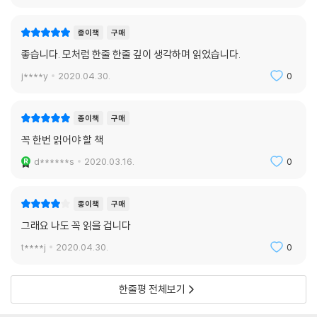
양쪽 공히 이 책을 ‘성 대결’에 관한 작품으로 ‘격하’했다. 그러나 레싱은 이
모든 혼란을 겪은 뒤 써 내려간 1971년판 서문에서 자신이 여성해방운동
종이책
구매
을 지지하는 것과 별개로 “이 소설은 여성해방운동의 응원가가 아니었
좋습니다. 모처럼 한줄 한줄 깊이 생각하며 읽었습니다.
다”고 분명히 밝힌 바 있다. 분리와 분열을 딛고 넘어선 ‘통합’이야말로 이
j****y
2020.04.30.
0
책을 관통하는 주제임을 거듭 밝힌 것과 같은 맥락이다. 레싱은 1993년판
서문에서 변화한 시대에 따라 달라진 독자들의 반응을 다음과 같이 들려준
다.
종이책
구매
꼭 한번 읽어야 할 책
“저 자신이 이 책으로부터 영향을 받았기 때문에 딸에게 책을 건넸고, 딸도
d******s
2020.03.16.
0
아주 좋아합니다.” 이런 얘기를 하는 50대 여성을 여럿 만났다. 어떤 젊은
여성에게서는 이런 얘기도 들었다. “엄마가 이 책이 자신에게 영향을 끼쳤
다며 읽어보라고 권하셨는데, 지금은 엄마를 훨씬 잘 이해하게 되었어요.”
종이책
구매
“이 책을 엄마도 읽었고, 지금은 제가 읽고 있어요”라는 말도 자주 듣곤 했
그래요 나도 꼭 읽을 겁니다
다. 이렇게 두 세대에 걸쳐 읽히는 책이 되었는데, 얼마 전에는 어떤 할머니
t****j
2020.04.30.
0
가 이 책을 아들에게 건넸으며, 또 그 아들이 자기 딸에게 책을 읽어보라고
권했다는 얘기까지 들었다. 세 세대. 그렇다, 나로선 우쭐해질 수밖에.(1권
10~11면)
한줄평 전체보기