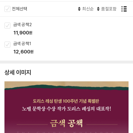
전체선택
최신순
품절포함
금색 공책 2
11,900
원
금색 공책 1
12,600
원
상세 이미지