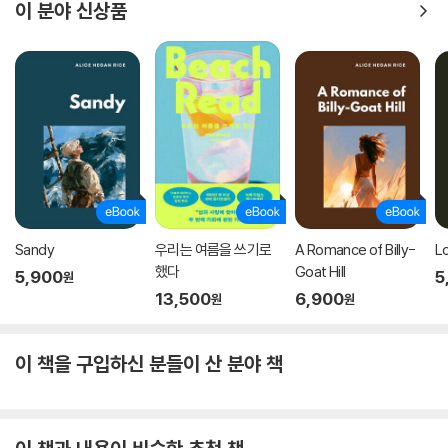
이 분야 신상품
Sandy
우리는 여름을 쓰기로
A Romance of Billy-
L
했다
Goat Hill
5,900
5
원
13,500
6,900
원
원
이 책을 구입하신 분들이 산 분야 책