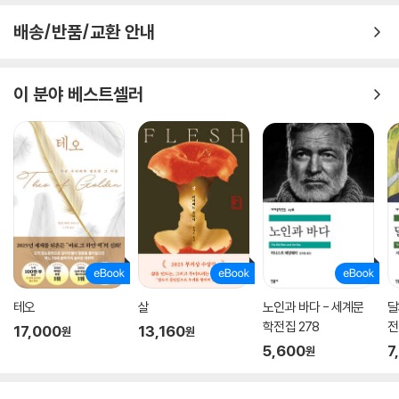
배송/반품/교환 안내
이 분야 베스트셀러
테오
살
노인과 바다 - 세계문
달
학전집 278
전
17,000
13,160
원
원
5,600
7
원