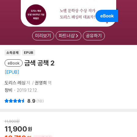
미리보기
파트너샵
공유하기
소득공제
EPUB
금색 공책 2
eBook
EPUB
도리스 레싱
저
권영희
역
창비
2019.12.12.
8.9
10
11,900
원
11,900