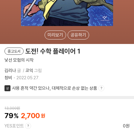
미리보기
공유하기
도전! 수학 플레이어 1
중고도서
낯선 모험의 시작
김리나
글
코익
그림
창비
2022.05.27.
사용 흔적 약간 있으나, 대체적으로 손상 없는 상품
상
13,000
원
79
2,700
YES포인트
0원