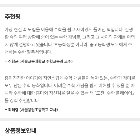
이야기에 빠지고, 수학에 스며든다
추천평
미션을 따라가며 배우는 수학 지식
가상 현실 속 모험을 이용해 수학을 쉽고 재미있게 풀어낸 책입니다. 실생
현직 초등학교 교사인 김리나 작가는 미국 보스턴칼리지에서 수학교육으
활 속의 여러 상황에 숨어 있는 수학 개념들, 그리고 그 사이의 관계를 어렵
로 박사학위를 받는 등 오랫동안 한국과 미국에서 초·중·고 수학 수업 사례
지 않게 설명하고 있습니다. 초등학생뿐 아니라, 중고등학생 모두에게 추
를 연구하며, 수학을 어떻게 가르쳐야 할지 고민해 왔다. 이 책은 전작 ‘수
천하는 수학 필독서입니다.
학 교과서 개념 읽기’ 시리즈와 마찬가지로 주제를 중심으로 수학 지식에
- 신항균 (서울교육대학교 수학교육과 교수)
접근하며, 수학 개념을 연결해서 이해하도록 돕는다. 특히 ‘게임 속 가상 현
실’이라는 판타지 동화의 장치를 적극 활용하여, 다양한 시간과 공간을 넘
흥미진진한 이야기에 자연스럽게 수학 개념들이 녹아 있는, 수학과 재미를
나들며 수학을 다채롭게 만나게 한다.
모두 담은 수학 동화입니다. 어려운 수학 개념을 쉽게 이해할 수 있을 뿐 아
니라 수학에 대한 흥미와 자신감을 얻을 수 있는 책 『도전! 수학 플레이어』
1권에서 주요하게 다루는 개념은 ‘비와 비율’ 그리고 피타고라스의 정리다.
를 강력 추천합니다.
주인공 진이 6학년 1학기 수업시간에 배우는 비와 비율은 이후 중고등학
교 과정에서 등장하는 삼각비와 삼각함수를 이해하는 출발점이 되는 개념
- 최혜령 (서울용답초등학교 교사)
이다. 이 책은 그 중요성을 짚으며, 비와 비율을 직각삼각형과 함께 이해하
게 하고, 직각삼각형의 세 변에 관한 공식인 피타고라스의 정리로 내용을
상품정보안내
연결해 나간다. 진은 게임 속 가상 현실에서 피타고라스의 제자들을 만나
무리수에 관해 대화하며 피타고라스의 정리가 수학의 역사에서 도형뿐 아