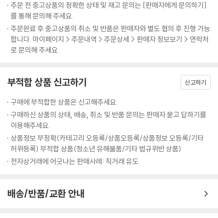
주문 전 중고상품의 정확한 상태 및 재고 문의는 [판매자에게 문의하기]
니라 수를 이해하는 데 있어서도 중요한 역할을 했다는 사실을 알게 된다.
를 통해 문의해 주세요.
독자들은 진의 모험을 함께하며 자연스레 수학 지식을 익히게 된다.
주문완료 후 중고상품의 취소 및 반품은 판매자와 별도 협의 후 진행 가능
합니다. 마이페이지 > 주문내역 > 주문상세 > 판매자 정보보기 > 연락처
사전 서평단 500명의 극찬!
로 문의해 주세요.
책장이 술술 넘어갔다. 2편 내용이 궁금해 죽겠다. 진 박사님은 어떻게 되
는 거죠? (yo*****)
부적합 상품 신고하기
신고하기
구매에 부적합한 상품은 신고해주세요.
뭐야, 순식간에 읽었다. 생각보다 너무 재밌잖아. 그래서 다음 편은 언제 나
구매하신 상품의 상태, 배송, 취소 및 반품 문의는 판매자 묻고 답하기를
온다고요? (wat*****)
이용해주세요.
상품정보 부정확(카테고리 오등록/상품오등록/상품정보 오등록/기타
가제본을 다 읽자마자 “다음 책은요?” 물어보는 아들이다. 공감하며 아직
허위등록) 부적합 상품(청소년 유해물품/기타 법규위반 상품)
본책도 나오지 않았다고 말해 주었다. (dkd*****)
전자상거래에 어긋나는 판매사례: 직거래 유도
초등학생 윤진의 가상 현실과 실제를 오고 가는 모험을 따라가다 보면 게
임을 플레이하는 느낌으로 읽을 수 있다. 초등 4학년 아들도 아하! 하면서
배송/반품/교환 안내
봤다. (lun*****)