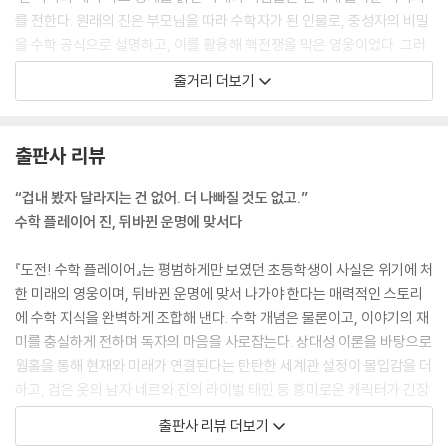
를 전한다. 원래의 진은 부모님을 따라 수학자가 된 인물로, 중성자의 비밀
을 수학 공식으로 설명하고, 이를 활용해 핵전쟁을 막은 영웅이었다. 그러
나 핵전쟁을 원하는 세력이 블랙홀을 이용해 진의 과거에 개입했고, 진의
줄거리 더보기
부모를 죽음으로 내몬 것. 부모가 세상을 떠난 뒤 공부와는 담을 쌓고 지내
고 있기에 이대로라면 진의 미래는, 아니 세계의 미래는 바뀔 수도 있다. 진
박사의 제자들은 진에게 스마트폰에 설치된 ‘수학 플레이어’를 통해 수학
출판사 리뷰
지식을 익히며 위대한 수학자로 성장하라는 미션을 내린다. 그리고 진과
마찬가지로 위기에 처한 동료들을 찾으라고 이야기한다.
“겁내 봤자 달라지는 건 없어. 더 나빠질 것도 없고.”
수학 플레이어 진, 뒤바뀐 운명에 맞서다
『도전! 수학 플레이어』는 평범하게만 보였던 초등학생이 사실은 위기에 처
한 미래의 영웅이며, 뒤바뀐 운명에 맞서 나가야 한다는 매력적인 스토리
에 수학 지식을 완벽하게 조합해 낸다. 수학 개념은 물론이고, 이야기의 재
미를 충실하게 전하며 독자의 마음을 사로잡는다. 상대성 이론을 바탕으로
웜홀을 통해 현재와 미래가 연결된다는 탄탄한 세계관 설정이 몰입감을 더
하고, 검은 옷의 남자 네르와 진의 라이벌 태민 등 흥미로운 캐릭터가 긴장
감을 높인다. 여기에 박진감 넘치면서도 유머러스한 코익의 만화가 어우러
출판사 리뷰 더보기
지면서 생생한 즐거움을 선사한다.