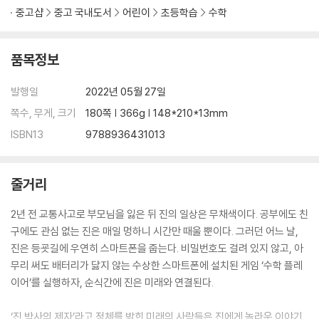
중고샵
중고 국내도서
어린이
초등학습
수학
품목정보
발행일
2022년 05월 27일
쪽수, 무게, 크기
180쪽 | 366g | 148*210*13mm
ISBN13
9788936431013
줄거리
2년 전 교통사고로 부모님을 잃은 뒤 진의 일상은 무채색이다. 공부에도 친
구에도 관심 없는 진은 매일 멍하니 시간만 때울 뿐이다. 그러던 어느 날,
진은 등굣길에 우연히 스마트폰을 줍는다. 비밀번호도 걸려 있지 않고, 아
무리 써도 배터리가 닳지 않는 수상한 스마트폰에 설치된 게임 ‘수학 플레
이어’를 실행하자, 순식간에 진은 미래와 연결된다.
‘진 박사의 제자’라고 정체를 밝힌 미래의 사람들은 진에게 놀라운 이야기