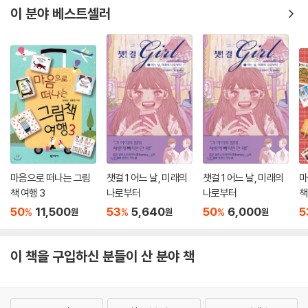
책을 읽으며 묘한 기분이 들었다. 분명 수학에 대한 설명인데 역사를 탐험
이 분야 베스트셀러
하는 기분도 들고, 미래 세계를 다녀오는 느낌도 들고. 이제까지 보지 못했
던 수학책이다. (fun*****)
계단을 이용해 음수를 설명한다거나, 비와 비율을 설명하면서 자연스레 피
타고라스의 정리까지 물 흐르듯 수학의 개념들을 풀어낸다. 6학년 1학기
에 비와 비율 때문에 아이들이 곤혹스러워하는데 무조건적인 암기가 아닌
이해를 돕기 위한 설명들이어서 좋았다. (namu*****)
마냥 어렵게만 생각했던 수학 공식들이 책 속에서 흥미로운 비유로 풀이되
고 있다. 이렇게 수학을 재미있게 풀어낼 수도 있겠구나, 하는 생각을 하며
마음으로 떠나는 그림
챗걸 1 어느 날, 미래의
챗걸 1 어느 날, 미래의
마
나도 모르게 책에 몰입한다. (utp*****)
책 여행 3
나로부터
나로부터
책
50
11,500
53
5,640
50
6,000
5
%
%
%
원
원
원
앞에서 나온 수학 개념이 뒤에 나오는 것과 어떻게 이어질지 궁금해하며
읽을 수 있다는 점이 특히 좋았다. 이 책에서 비로소 수학을 왜 배워야 하는
지 알려 주는 느낌이 들었다. (bbu*****)
이 책을 구입하신 분들이 산 분야 책
진의 다음 이야기가 너무 궁금해진다. 과연 진은 무사히 수학자가 될 수 있
을까? 수학으로 세상을 구할 수 있는 걸까? 어서 빨리 가상 현실과 현실을