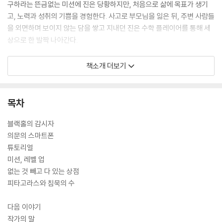
구하라는 뜬금없는 미션에 진은 당황하지만, 처음으로 삶에 목표가 생기
고, 노력과 성취의 기쁨을 경험한다. 사고로 부모님을 잃은 뒤, 주변 사람들
을 외면하며 보이지 않는 담을 쌓고 지내던 진은 수학 플레이어를 통해 세
상으로 한 발짝 나아간다.
진의 모험이 시작되는 1권에서는 6학년 1학기에 배우는 비와 비율을 시작
책소개 더보기
으로 개념을 연결해 직각삼각형 세 변의 길이에 관한 피타고라스의 정리,
무리수 등을 다룬다.
목차
블랙홀의 감시자
의문의 스마트폰
튜토리얼
미션, 레벨 업
없는 것 빼고 다 있는 상점
피타고라스와 침묵의 수
다음 이야기
작가의 말