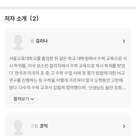
저자 소개
2
글
김리나
서울교육대학교를 졸업한 뒤 같은 학교 대학원에서 수학 교육으로 석
사 학위를, 미국 보스턴 칼리지에서 수학 교육으로 박사 학위를 받았
다. 한국과 미국의 초·중·고 수학 수업 사례 및 평가 방법에 대한 비교
연구를 진행하는 등 수학을 어떻게 가르쳐야 할지 오랫동안 고민해
왔다. 다수의 수학 교과서 집필에 참여했으며, ‘선생님도 놀란 초등수
학 뒤집기’ 시리즈의 『약수와 배수의 이해』 『어림하기』 편을 비롯해
펼쳐보기
『수학을 못하는 아이는 없다』 ‘수학이 풀리는 수학사’ 시리즈, ‘수학
교과서 개념 읽기’ 시리즈, ‘도전! 수학 플레이어’ 시리즈 등을 썼다.
미국에서 Reading, Wr
그림
코익