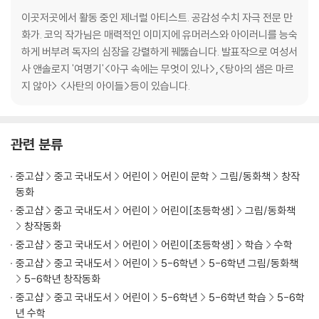
이곳저곳에서 활동 중인 제너럴 아티스트. 공감성 수치 자극 전문 만
화가. 코익 작가님은 매력적인 이미지에 유머러스와 아이러니를 능숙
하게 버부려 독자의 심장을 강렬하게 꿰뚫습니다. 발표작으로 여성서
사 앤솔로지 '여명기'<아구 속에는 무엇이 있나>,<탕아의 샘은 마르
지 않아> <사탄의 아이들>등이 있습니다.
관련 분류
중고샵
중고 국내도서
어린이
어린이 문학
그림/동화책
창작
동화
중고샵
중고 국내도서
어린이
어린이[초등학생]
그림/동화책
창작동화
중고샵
중고 국내도서
어린이
어린이[초등학생]
학습
수학
중고샵
중고 국내도서
어린이
5-6학년
5-6학년 그림/동화책
5-6학년 창작동화
중고샵
중고 국내도서
어린이
5-6학년
5-6학년 학습
5-6학
년 수학