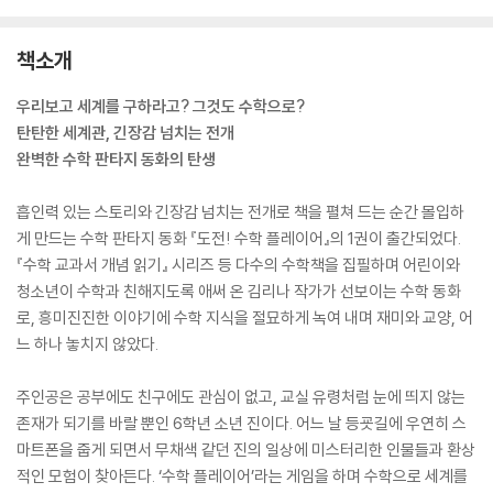
책소개
우리보고 세계를 구하라고? 그것도 수학으로?
탄탄한 세계관, 긴장감 넘치는 전개
완벽한 수학 판타지 동화의 탄생
흡인력 있는 스토리와 긴장감 넘치는 전개로 책을 펼쳐 드는 순간 몰입하
게 만드는 수학 판타지 동화 『도전! 수학 플레이어』의 1권이 출간되었다.
『수학 교과서 개념 읽기』 시리즈 등 다수의 수학책을 집필하며 어린이와
청소년이 수학과 친해지도록 애써 온 김리나 작가가 선보이는 수학 동화
로, 흥미진진한 이야기에 수학 지식을 절묘하게 녹여 내며 재미와 교양, 어
느 하나 놓치지 않았다.
주인공은 공부에도 친구에도 관심이 없고, 교실 유령처럼 눈에 띄지 않는
존재가 되기를 바랄 뿐인 6학년 소년 진이다. 어느 날 등굣길에 우연히 스
마트폰을 줍게 되면서 무채색 같던 진의 일상에 미스터리한 인물들과 환상
적인 모험이 찾아든다. ‘수학 플레이어’라는 게임을 하며 수학으로 세계를