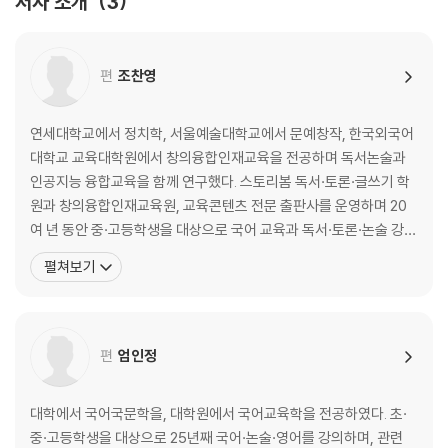
저자 소개
3
꿩
· 가드 모파상
편
조찬영
목걸이
· 소를 줍다
연세대학교에서 정치학, 서울예술대학교에서 문예창작, 한국외국어
전성태
대학교 교육대학원에서 창의융합인재교육을 전공하며 독서논술과
인공지능 융합교육을 함께 연구했다. 스토리봄 독서·토론·글쓰기 학
· 오영수
원과 창의융합인재교육원, 교육콘텐츠 전문 출판사를 운영하며 20
고무신
여 년 동안 중·고등학생을 대상으로 국어 교육과 독서·토론·논술 강
의, 입시컨설팅을 진행해왔다. 독보적인 경험과 지혜를 녹여 수학과
펼쳐보기
· 허균
과학, 사고력 훈련을 기반으로 인문, 사회, 예술, 언어까지 아우를 수
홍길동전
있는 창의융합형 인재를 키워내기 위한 교육과 콘텐츠 연구 활동을
이어왔다. 창의적인 문제해결을 위한 STEAM창의융합 교육을 미래
· 작자 미상
편
엄인정
토끼전
대학에서 국어국문학을, 대학원에서 국어교육학을 전공하였다. 초·
중·고등학생을 대상으로 25년째 국어·논술·영어를 강의하며, 관련