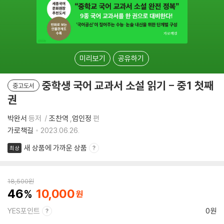
미리보기
공유하기
중학생 국어 교과서 소설 읽기 - 중1 첫째
중고도서
권
박완서
등저
조찬역
,
엄인정
편
가로책길
2023.06.26.
새 상품에 가까운 상품
최상
18,500
원
46
10,000
YES포인트
0원