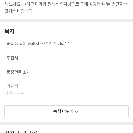
해 보세요. 그리고 미래가 원하는 인재상으로 크게 성장한 ‘나’를 발견할 수
있기를 바랍니다.
목차
· 중학생 국어 교과서 소설 읽기 머리말
· 추천사
· 등장인물 소개
· 박완서
자전거 도둑
· 이청준
목차 더보기
선생님의 밥그릇
· 이오덕