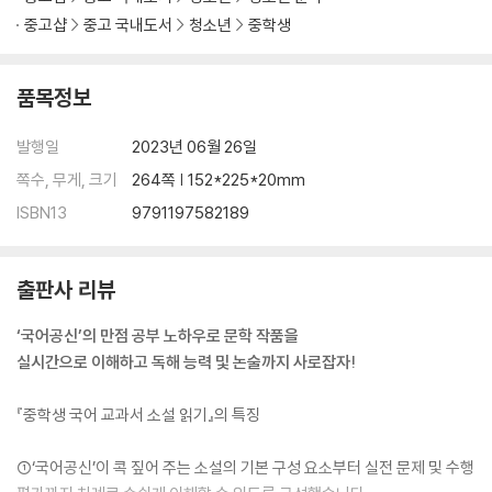
중고샵
중고 국내도서
청소년
중학생
품목정보
발행일
2023년 06월 26일
쪽수, 무게, 크기
264쪽 | 152*225*20mm
ISBN13
9791197582189
출판사 리뷰
‘국어공신’의 만점 공부 노하우로 문학 작품을
실시간으로 이해하고 독해 능력 및 논술까지 사로잡자!
『중학생 국어 교과서 소설 읽기』의 특징
①‘국어공신’이 콕 짚어 주는 소설의 기본 구성 요소부터 실전 문제 및 수행