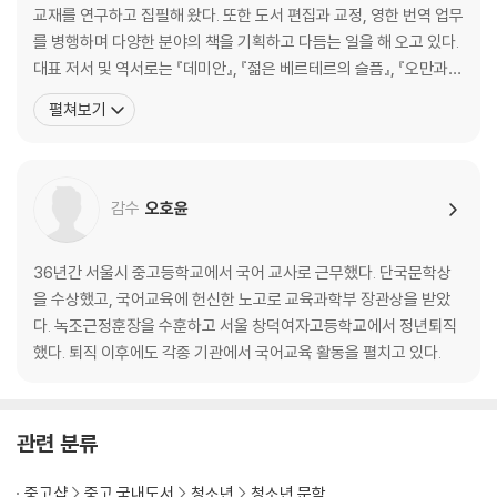
교재를 연구하고 집필해 왔다. 또한 도서 편집과 교정, 영한 번역 업무
를 병행하며 다양한 분야의 책을 기획하고 다듬는 일을 해 오고 있다.
대표 저서 및 역서로는 『데미안』, 『젊은 베르테르의 슬픔』, 『오만과
편견』, 『카프카 단편선』, 『그리스인 조르바』, 『호질, 양반전』, 『성웅
펼쳐보기
이순신』, 『카네기 인간관계론』, 『카네기 자기관리론』, 『안나 카레니
나 1·2』, 『니체의 교양』, 『괴테의 교양』, 『중학생 국어 교과서 소설 읽
기』, 『열려라
감수
오호윤
36년간 서울시 중고등학교에서 국어 교사로 근무했다. 단국문학상
을 수상했고, 국어교육에 헌신한 노고로 교육과학부 장관상을 받았
다. 녹조근정훈장을 수훈하고 서울 창덕여자고등학교에서 정년퇴직
했다. 퇴직 이후에도 각종 기관에서 국어교육 활동을 펼치고 있다.
관련 분류
중고샵
중고 국내도서
청소년
청소년 문학