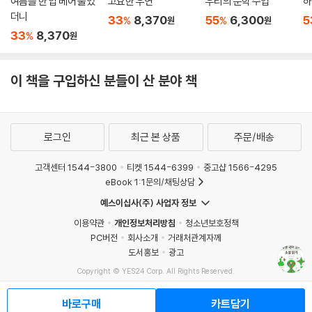
여름을 한 입 베어 물었
고요한 우연
우리의 문학 수업
하
더니
33
8,370
55
6,300
5
%
%
원
원
33
8,370
%
원
이 책을 구입하신 분들이 산 분야 책
로그인
최근 본 상품
주문/배송
고객센터 1544-3800
티켓 1544-6399
중고샵 1566-4295
eBook 1:1문의/채팅상담
예스이십사(주) 사업자 정보
이용약관
개인정보처리방침
청소년보호정책
PC버전
회사소개
거래처관계자께
도서홍보
광고
Copyright © YES24 Corp. All Rights Reserved.
MATOM16
바로구매
카트담기