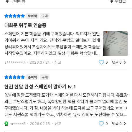
구매리뷰
추천순
4. 오늘의 Plus+ 실전 회화
실제 대화 상황에 대비할 수 있도록 각 Capitulo의 주요 문형으로 다양한
종이책
구매
회화문을 구성하였습니다. 네이티브 성우가 녹음한 MP3를 듣고, 자연스
러운 회화 톤을 살려 말하는 연습을 해 보세요. [이것만은 꼭!] 에서 해당
대화문 위주로 연습중
과의 미션 문장을 확인해 보는 것도 잊지 마세요!
스페인어 기본 학습을 위해 구매했습니다. 책표지가 일단
귀여워서 손이 자주 가요. 단어와 문법도 알아보기 쉽게
5. 오늘의 연습문제
정리되어있어서 초심자에게도 부담없이 스페인어 학습을
각 Capitulo에서 다룬 핵심 어휘와 문형에 대한 이해도를 점검하는 연습
시작할수있어요. 지루하지않고 일상 대화문 학습할 내용
문제를 제공합니다. 제시된 문제에 적절한 답을 찾는 과정을 통해 스스로
도 많아서 좋습니다
s********7
2026.07.21.
신고
0
댓글
0
얼마나 완벽하게 학습 내용을 이해했는지 확인해 보세요.
종이책
구매
6. 쉬어가기
한권 한달 완성 스페인어 말하기 lv.1
스페인의 여러 가지 문화를 접하고, 여행 팁도 얻을 수 있는 코너입니다. 그
리고 여러분의 스페인어 수준을 한층 높여줄 추가 어휘와 다양한 퀴즈까지
옛날에 잠깐 도전했다 포기한 스페인어를 다시 도전하려고 합니다. 유료강
의는 부담스럽기도 하고, 독학할만한 책을 찾다가 콜라보 일러에 홀린 듯
제공하니, 재미와 실력을 동시에 챙겨 보세요.
구매했습니다. 거 참. 내용을 봐야 하는데 표지를 보고 구매했네요 ㅎㅎ 그
래도 시원스쿨 책이기도 하고, 여차하면 유료 강의도 도전해볼 수 있으니
『한권 한달 완성 스페인어 말하기 Lv.1』만의 특별 혜택!
열심히 공부해보려 합니다. 발음 mp3파일을 주는 게 참 마음에 드네요. 혼
m*****5
2026.02.15.
신고
0
댓글
0
자 열심히 해보
1. 미션 문장 쓰기 노트, 필수 동사 변화표 PDF