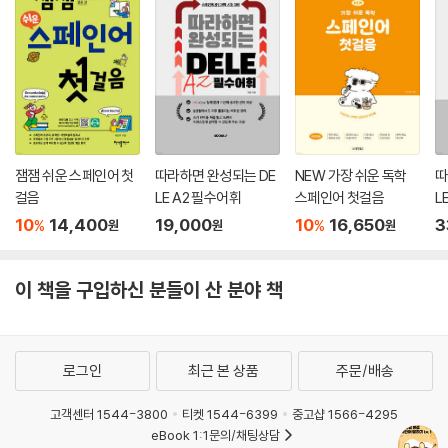
잼잼 쉬운 스페인어 첫
따라하면 완성되는 DE
NEW 가장 쉬운 독학
따
걸음
LE A2 필수어휘
스페인어 첫걸음
L
10
14,400
19,000
10
16,650
3
%
%
원
원
원
이 책을 구입하신 분들이 산 분야 책
로그인
최근 본 상품
주문/배송
고객센터 1544-3800
티켓 1544-6399
중고샵 1566-4295
eBook 1:1문의/채팅상담