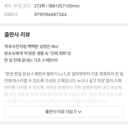
쪽수, 무게, 크기
272쪽 | 188*257*20mm
· 정답
ISBN13
9791194687344
출판사 리뷰
백과사전처럼 빽빽한 설명은 No!
왕초보에게 딱 맞춘 생활 속 ‘진짜 회화’로
한 달 만에 끝내는 기초 스페인어!
『한권 한달 완성 스페인어 말하기 Lv.1』은 알파벳부터 기초 회화까지 한 달
만에 마스터할 수 있도록 구성된 교재입니다. 누구나 쉽고 부담 없이 스페
인어를 시작할 수 있도록, 어려운 문법이나 과한 설명은 덜어 내고 초보자
를 위한 생활 속 ‘진짜 회화’를 최대한 담아냈습니다. 『한권 한달 완성 스페
인어 말하기 Lv.1』과 함께 스페인어 왕초보 탈출, 시작해 보세요!
출판사 리뷰 더보기
누구나 스페인어 왕초보 탈출이 가능한
『한권 한달 완성 스페인어 말하기 Lv.1』만의 체계적인 구성!