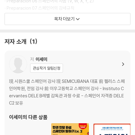
· Preparacion 06 스페인어의 자음 (V, W, X, Y, Z)
· Preparacion 07 스페인어의 강세규칙
· Preparacion 08 만났을 때 하는 인사말
목차 더보기
· Preparacion 09 헤어질 때 하는 인사말
· Preparacion 10 감사 / 축하 / 사과의 마음 전하는 표현
저자 소개
1
Capitulo 01 Soy Semi. 나는 세미야.
Capitulo 02 ¡Son carteristas! 소매치기예요!
Capitulo 03Somos amigos. 우리는 친구예요.
저
이세미
Capitulo 04 No soy chino. 저 중국인 아니에요.
관심작가 알림신청
Capitulo 05 ¡Eres muy amable! 너 진짜 친절하다!
Capitulo 06 ¡Estoy emocionado! 저는 신났어요!
現 시원스쿨 스페인어 강사 現 SEMICUBANA 대표 前 펠리스 스페
Capitulo 07 ¡Estas guapo hoy! 너 오늘 멋있다!
인어학원, 전임 강사 前 이우고등학교 스페인어 강사 - Instituto C
Capitulo 08 ¿Esta abierto? 영업 중이에요?
ervantes DELE B레벨 감독관 과정 수료 - 스페인어 자격증 DELE
Capitulo 09 ¿Donde esta el bano? 화장실이 어디예요?
C2 보유
Capitulo 10 Esta bueno. 맛있어요.
Capitulo 11 Es gratis, ¿no? 무료이죠?
이세미
의 다른 상품
Capitulo 12 Hablo un poco de espanol. 저는 스페인어 조금 해요.
Capitulo 13 Trabajo en un restaurante. 저는 어떤 식당에서 일해요.