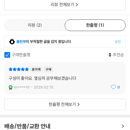
리뷰 전체보기
본 교재에서 다룬 미션 문장과 필수 동사 변화표를 PDF로 제공합니다. 배
운 내용을 PDF로 복습하면서 스페인어 실력을 탄탄하게 다져보세요.
리뷰
2
한줄평
1
2. 원어민 성우 무료 MP3 파일
원어민 성우의 정확한 발음을 듣고 따라하며 본 교재의 내용을 반복 연습
할 수 있도록 무료 MP3 파일을 제공합니다.
클린봇
이 부적절한 글을 감지 중입니다.
설정
3. 저자 직강 동영상 강의
독학을 위한 저자 직강 유료 동영상 강의와 말하기 트레이닝 무료 강의를
구매한줄평
추천순
제공합니다.
종이책
구매
· 해당 도서의 무료 학습자료와 유료 동영상 강의는 시원스쿨 스페인어 사
구성이 좋아요. 열심히 공부해보겠습니다.
이트에서 만나실 수 있습니다. (spain.siwonschool.com)
m*****5
2026.02.15.
0
한줄평 전체보기
배송/반품/교환 안내