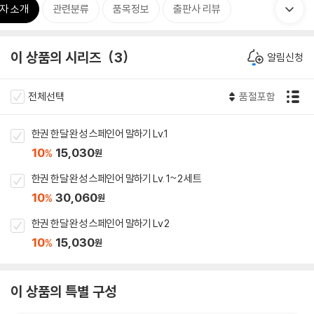
자 소개
관련분류
품목정보
출판사 리뷰
이 상품의 시리즈
3
알림신청
전체선택
품절포함
한권 한달 완성 스페인어 말하기 Lv.1
10
15,030
%
원
한권 한달 완성 스페인어 말하기 Lv. 1~2 세트
10
30,060
%
원
한권 한달 완성 스페인어 말하기 Lv 2
10
15,030
%
원
이 상품의 특별 구성