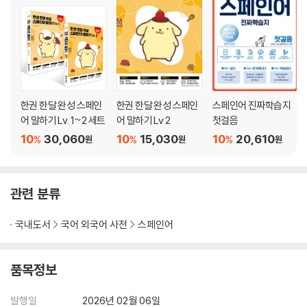
Capitulo 14 No como cilantro. 저는 고수 안 먹어요.
Capitulo 15 Creo que si. 그런 것 같아.
Capitulo 16 ¿Compartimos? 쉐어할까?
Capitulo 17 Pues, si. 맞아.
Capitulo 18 Aprender espanol es divertido. 스페인어를 배우는 것
은 재미있어요.
한권 한달 완성 스페인
한권 한달 완성 스페인
스페인어 진짜학습지
Capitulo 19 No se. 글쎄.
어 말하기 Lv. 1~2 세트
어 말하기 Lv 2
첫걸음
Capitulo 20 ¿Me conoces? 너 나 알아?
10
30,060
10
15,030
10
20,610
Capitulo 21 Te veo manana. 내일 봐.
%
%
%
원
원
원
Capitulo 22 Hace buen tiempo. 날씨 좋다.
Capitulo 23 ¿Cuanto vale? 얼마예요?
Capitulo 24 ¡Vamos! 가자!
관련 분류
Capitulo 25 Voy a salir. 전 나갈 거예요.
Capitulo 26 La cuenta, por favor. 계산서 주세요.
국내도서
국어 외국어 사전
스페인어
Capitulo 27 Soy una persona vaga. 저는 게으른 사람이에요.
Capitulo 28 ¿Que haces? 뭐 해?
품목정보
Capitulo 29 ¿Para comer aqui o para llevar? 드시고 가세요, 포장하
세요?
발행일
2026년 02월 06일
Capitulo 30 ¿A donde vas? 너 어디가?