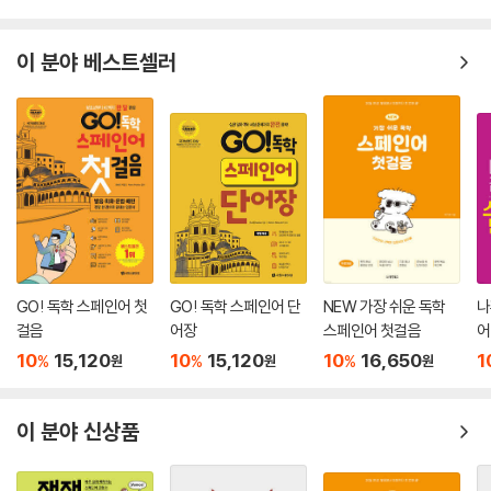
이 분야 베스트셀러
GO! 독학 스페인어 첫
GO! 독학 스페인어 단
NEW 가장 쉬운 독학
나
걸음
어장
스페인어 첫걸음
어
10
15,120
10
15,120
10
16,650
1
%
%
%
원
원
원
이 분야 신상품