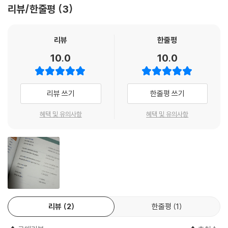
리뷰/한줄평
3
1. 오늘의 주제
해당 Capitulo에서 배우게 될 내용을 먼저 확인하면서 스페인어 학습을
준비하는 코너입니다. 각 Capitulo에서 반드시 기억해야 할 문장들도 [오
리뷰
한줄평
늘의 미션]에서 먼저 확인한 후, 그날 배우게 될 스페인어 문장들도 미리
10.0
10.0
예상해 보세요.
2. 오늘의 회화
리뷰 쓰기
한줄평 쓰기
일상생활에서 자주 쓰이는 표현을 익히고 기초 회화 실력을 탄탄하게 쌓는
코너입니다. 먼저 대화문에서 각 Capitulo의 핵심 문장을 눈으로 읽고, 세
혜택 및 유의사항
혜택 및 유의사항
미 선생님이 알려 주는 스페인어 회화 팁을 [회화 포인트]에서 확인해 보
세요.
3. 오늘의 핵심 표현
스페인어 문법, 어렵지 않아요! 보기 쉽게 정리된 표로 꼭 알아야 할 문법
만 알려드립니다. 다양한 응용 예문을 따라 읽다보면 어느새 스페인어 기
초 문형을 마스터하게 될 거예요. 헷갈리기 쉬운 부분은 [¡OJO!] 에서 한
리뷰
2
한줄평
1
번 더 짚어 드려요!