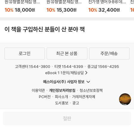
원 유형별 문제집 영어
원 유형별 문제집 영어
진가영 영어 9·8·8 데
진
독해·생활영어
문법·어휘
일리 모의고사 시즌1 기
해
10
18,000
10
15,300
10
32,400
1
%
%
%
원
원
원
본 완성
이 책을 구입하신 분들이 산 분야 책
로그인
최근 본 상품
주문/배송
고객센터 1544-3800
티켓 1544-6399
중고샵 1566-4295
eBook 1:1문의/채팅상담
예스이십사(주) 사업자 정보
이용약관
개인정보처리방침
청소년보호정책
PC버전
회사소개
거래처관계자께
도서홍보
광고
Copyright © YES24 Corp. All Rights Reserved.
MATOM2
절판