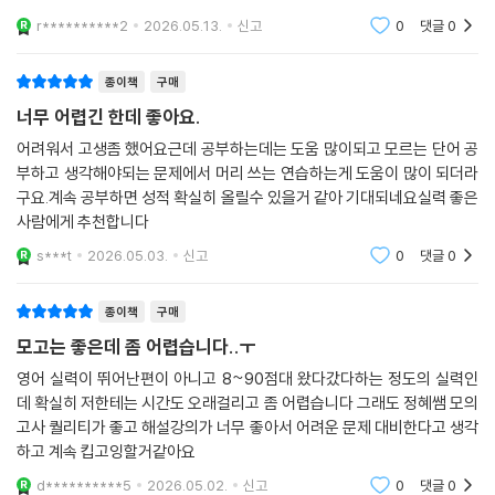
r**********2
2026.05.13.
신고
0
댓글
0
종이책
구매
너무 어렵긴 한데 좋아요.
어려워서 고생좀 했어요근데 공부하는데는 도움 많이되고 모르는 단어 공
부하고 생각해야되는 문제에서 머리 쓰는 연습하는게 도움이 많이 되더라
구요.계속 공부하면 성적 확실히 올릴수 있을거 같아 기대되네요실력 좋은
사람에게 추천합니다
s***t
2026.05.03.
신고
0
댓글
0
종이책
구매
모고는 좋은데 좀 어렵습니다..ㅜ
영어 실력이 뛰어난편이 아니고 8~90점대 왔다갔다하는 정도의 실력인
데 확실히 저한테는 시간도 오래걸리고 좀 어렵습니다 그래도 정혜쌤 모의
고사 퀄리티가 좋고 해설강의가 너무 좋아서 어려운 문제 대비한다고 생각
하고 계속 킵고잉할거같아요
d**********5
2026.05.02.
신고
0
댓글
0