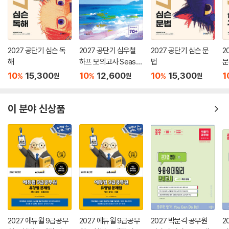
2027 공단기 심슨 독
2027 공단기 심우철
2027 공단기 심슨 문
2
해
하프 모의고사 Seaso
법
문
n 1: 70+
10
15,300
10
12,600
10
15,300
1
%
%
%
원
원
원
이 분야 신상품
2027 에듀윌 9급공무
2027 에듀윌 9급공무
2027 박문각 공무원
2