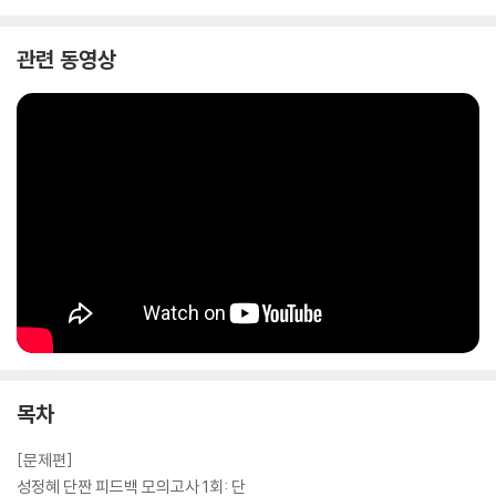
관련 동영상
목차
[문제편]
성정혜 단짠 피드백 모의고사 1회: 단