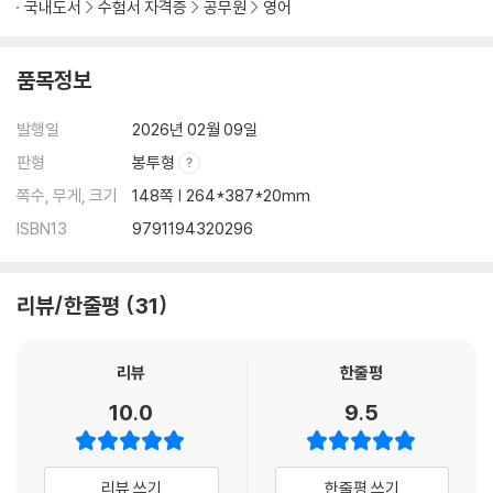
국내도서
수험서 자격증
공무원
영어
품목정보
발행일
2026년 02월 09일
판형
봉투형
쪽수, 무게, 크기
148쪽 | 264*387*20mm
ISBN13
9791194320296
리뷰/한줄평
31
리뷰
한줄평
10.0
9.5
리뷰 쓰기
한줄평 쓰기