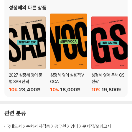
성정혜
의 다른 상품
2027 성정혜 영어 문
성정혜 영어 실용적 V
성정혜 영어 독해 GS
법 SAB 전략
OCA
전략
10
23,400
10
18,000
10
19,800
%
%
%
원
원
원
관련 분류
국내도서
수험서 자격증
공무원
영어
문제집/모의고사