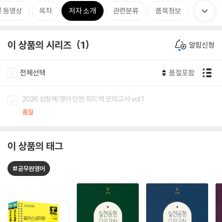
 동영상
목차
저자 소개
관련분류
품목정보
이 상품의 시리즈
1
알림신청
전체선택
품절포함
2026 성정혜 영어 단짠 피드백 모의고사 vol.1
품절
이 상품의 태그
#공무원영어