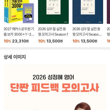
2027 해커스공무원 기
2026 심우철 실전 동
2026 심우철 실전 동
2
출 보카 3000+ 1~2권
형 모의고사 Season 1
형 모의고사 Season
형
+영어단어 미니암기장
4
10
23,310
10
13,500
10
13,500
1
%
%
%
원
원
원
3종 세트
상세 이미지