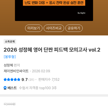
미리보기
사이즈비교
공유하기
소득공제
2026 성정혜 영어 단짠 피드백 모의고사 vol.2
봉투형
성정혜
편저
제이엔비인싸이트
2026.02.09.
9.7
판매지수
7,152
31
베스트
수험서 자격증 top100 3주
17,000
원