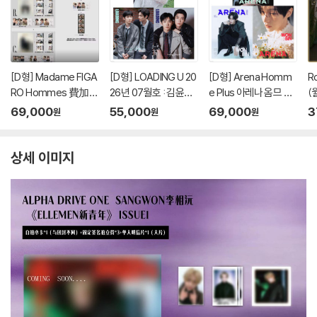
[D형] Madame FIGA
[D형] LOADING U 20
[D형] Arena Homm
Ro
RO Hommes 費加
26년 07월호 : 김윤식
e Plus 아레나 옴므 플
(
羅男士 마담 피가로 옴
&박시우 커버 (A형 잡
러스 중국 2026년 05
터
69,000
55,000
69,000
3
원
원
원
므 비가라남사 중국 20
지+B형 잡지+C형 잡
월 : 라이즈 (RIIZE) 원
호
26년 08월 : 김윤식&
지+카드 18장)
빈 커버 (A형 잡지+B
박시우 커버 (A형 잡지
형 잡지+C형 잡지+애
상세 이미지
+B형 잡지+C형 잡지
장판 잡지+카드 15장
+랜덤 카드 35장+인
+인생네컷 1장)
생 네컷 1장)