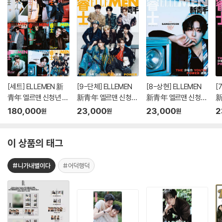
[세트] ELLEMEN 新
[9-단체] ELLEMEN
[8-상현] ELLEMEN
[
青年 엘르맨 신청년 중
新青年 엘르맨 신청년
新青年 엘르맨 신청년
新
국 2026년 ISSUE1 AL
중국 2026년 ISSUE1
중국 2026년 ISSUE1
중
180,000
23,000
23,000
2
원
원
원
D1 (개인 커버 8종 +
ALD1
ALD1
A
단체 커버 / 총 9종)
이 상품의 태그
#니가내별이다
#어덕행덕