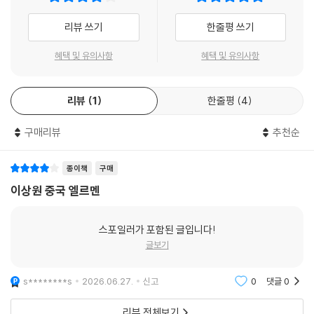
리뷰 쓰기
한줄평 쓰기
혜택 및 유의사항
혜택 및 유의사항
리뷰
1
한줄평
4
구매리뷰
추천순
종이책
구매
이상원 중국 엘르멘
스포일러가 포함된 글입니다!
글보기
s********s
2026.06.27.
신고
0
댓글
0
리뷰 전체보기