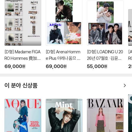
[D형] Madame FIGA
[D형] Arena Homm
[D형] LOADING U 20
[
RO Hommes 費加
e Plus 아레나 옴므 플
26년 07월호 : 김윤식
R
羅男士 마담 피가로 옴
러스 중국 2026년 05
&박시우 커버 (A형 잡
羅
69,000
69,000
55,000
2
원
원
원
므 비가라남사 중국 20
월 : 라이즈 (RIIZE) 원
지+B형 잡지+C형 잡
므
26년 08월 : 김윤식&
빈 커버 (A형 잡지+B
지+카드 18장)
2
박시우 커버 (A형 잡지
형 잡지+C형 잡지+애
박
이 분야 신상품
+B형 잡지+C형 잡지
장판 잡지+카드 15장
/
+랜덤 카드 35장+인
+인생네컷 1장)
8
생 네컷 1장)
+