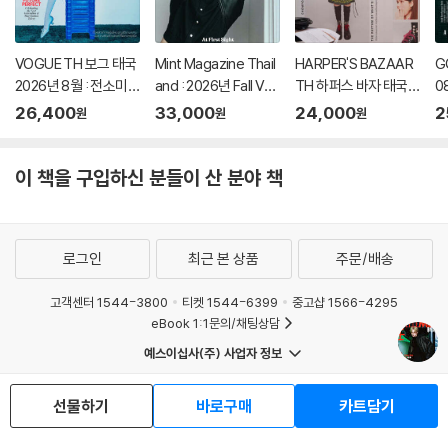
VOGUE TH 보그 태국
Mint Magazine Thail
HARPER'S BAZAAR
G
2026년 8월 : 전소미
and : 2026년 Fall Vol.
TH 하퍼스 바자 태국 2
0
커버
35 : Fourth Nattawa
026년 8월 : Chompo
커
26,400
33,000
24,000
2
원
원
원
t 커버
o Araya 커버
이 책을 구입하신 분들이 산 분야 책
로그인
최근 본 상품
주문/배송
고객센터 1544-3800
티켓 1544-6399
중고샵 1566-4295
eBook 1:1문의/채팅상담
예스이십사(주) 사업자 정보
이용약관
개인정보처리방침
청소년보호정책
PC버전
회사소개
거래처관계자께
선물하기
바로구매
카트담기
도서홍보
광고