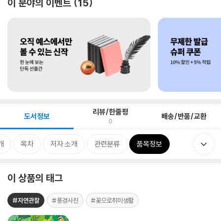
이 분야의 이벤트
15
리뷰/한줄평
도서정보
배송/반품/교환
0
개
목차
저자 소개
관련분류
품목정보
이 상품의 태그
#자연관찰
#풍경사진
#꽃으로취미생활