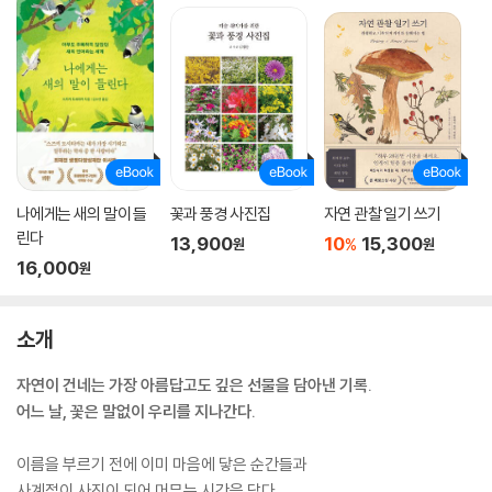
나에게는 새의 말이 들
꽃과 풍경 사진집
자연 관찰 일기 쓰기
린다
13,900
10
15,300
%
원
원
16,000
원
소개
자연이 건네는 가장 아름답고도 깊은 선물을 담아낸 기록.
어느 날, 꽃은 말없이 우리를 지나간다.
이름을 부르기 전에 이미 마음에 닿은 순간들과
사계절이 사진이 되어 머무는 시간을 담다.