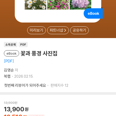
미리보기
파트너샵
공유하기
소득공제
PDF
꽃과 풍경 사진집
eBook
PDF
김영순
저
북랩
2026.02.15.
첫번째 리뷰어가 되어주세요
판매지수
12
13,900
원
13,900