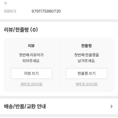
그리움 174 / 꽃밭 175 / 나들이 176 / 남해 유채꽃마을 177 / 늘 꽃길만
수
걸었으면 178 / 만추 179 / 바라만 보아도 힐링 180 / 보리수 그늘 아래서
ISBN13
9791175980730
181 / 봄날 182 / 사색 183 / 사시나무 184 / 숲속 정원 185 / 시골의 전경
186 / 억새풀이 있는 길 187 / 여름 산 188 / 유채꽃 피는 봄 189 / 자연에
서 배우다 190 / 자연에서의 행복 191 / 자연의 선물 192 / 청보리밭의 봄
리뷰/한줄평
0
193 / 초록의 계절 194 / 풍년 195 / 해바라기로 물들인 가을 196 / 행복
197 / 회상 198 / 휴식 199
리뷰
한줄평
첫번째 리뷰어가
첫번째 한줄평을
되어주세요.
남겨주세요.
리뷰 쓰기
한줄평 쓰기
혜택 및 유의사항
혜택 및 유의사항
배송/반품/교환 안내