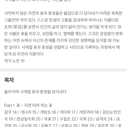
삭막하지 않은 자연의 꽃과 풍경들은 물감으로 다 담아내기 어려운 독특한
그들만의 색이 있다. 스스로 탄생의 고통을 감내하며 피어나는 아름다운
초화(草花)를 보면서 인간의 삶과 많이 닮아 있다는 생각을 하게 된다. 많
은 식물은 꽃을 피우고, 성장을 하고, 열매를 맺는다. 그것은 끊임없이 변화
하는 자연 속에서 자신의 존재를 지키며 강인한 생명력을 유지할 때 가능
한 일이다. 사계절 꽃과 풍경을 관찰하고 사진으로 기록하는 과정에서 깨
닫게 된 무언의 지론이다.
작가 노트 中
목차
들어가며 사계절 꽃과 풍경을 담아내다
Part 1. 꽃 - 자연 따라 피는 꽃
감국 14 / 개나리 15 / 개망초 16 / 개미취 17 / 개양귀비 18 / 검은눈천인
국 19 / 겹삼잎국화 20 / 과꽃 21 / 구절초 22 / 국화 23 / 금계국 24 / 금
관화 25 / 금낭화 26 / 금불초 27 / 금화규 28 / 깨꽃 29 / 꽃무릇 30 / 꽃