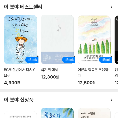
이 분야 베스트셀러
50세 절반에서 다시 0
백지 앞에서
어른의 행복은 조용하
엄
으로
다
의
12,300
원
4,900
12,500
1
원
원
이 분야 신상품