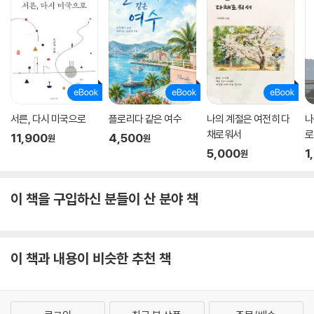
서른, 다시 미국으로
플로리다 같은 여수
나의 계절은 여전히 다
나
채로워서
로
11,900
4,500
원
원
5,000
1
원
이 책을 구입하신 분들이 산 분야 책
이 책과 내용이 비슷한 추천 책