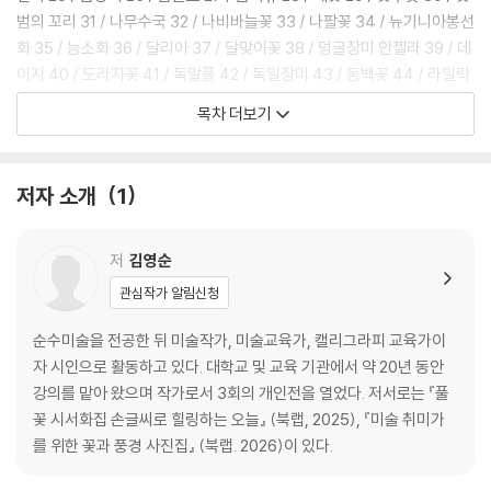
범의 꼬리 31 / 나무수국 32 / 나비바늘꽃 33 / 나팔꽃 34 / 뉴기니아봉선
화 35 / 능소화 36 / 달리아 37 / 달맞이꽃 38 / 덩굴장미 안젤라 39 / 데
이지 40 / 도라지꽃 41 / 독말풀 42 / 독일장미 43 / 동백꽃 44 / 라일락
45 / 란타나 46 / 마리골드 47 / 매화 48 / 맨드라미(1) 49 / 맨드라미
목차 더보기
(2) 50 / 목련 51 / 목백일홍 52 / 무궁화 53 / 미케르마스 데이지 54 /
배꽃 55 / 백일홍 56 / 백합 57 / 버들마편초 58 / 벚꽃 59 / 복사꽃 60 /
봉선화 61 / 부겐빌레아 62 / 분꽃 63 / 분홍낮달맞이꽃 64 / 붉노랑상사
저자 소개
1
화 65 / 붉은 덩굴장미 66 / 사랑초 67 / 사피니아 68 / 산국 69 / 산수유
70 / 살구꽃 71 / 석류꽃 72 / 수국 73 / 수레국화 74 / 쑥부쟁이 75 / 아
스타(1) 76 / 아스타(2) 77 / 아카시아꽃 78 / 아프리카 금잔화 79 / 안
저
김영순
젤로니아 80 / 에키네시아 81 / 엔젤아이스 오렌지 82 / 영산홍 83 / 왕고
관심작가 알림신청
들빼기 84 / 우창꽃 85 / 원추리 86 / 작약 87 / 접시꽃 88 / 조팝나무 8
9 / 좁은잎해바라기 90 / 죽단화 91 / 진달래 92 / 참나리 93 / 채송화 94
순수미술을 전공한 뒤 미술작가, 미술교육가, 캘리그라피 교육가이
/ 천일홍 95 / 카네이션 96 / 코스모스 97 / 큰꿩의 비름 98 / 패랭이 99
자 시인으로 활동하고 있다. 대학교 및 교육 기관에서 약 20년 동안
/ 펜타스 란세올라타 100 / 하와이 무궁화 101 / 해바라기 102 / 황하코스
강의를 맡아 왔으며 작가로서 3회의 개인전을 열었다. 저서로는 『풀
모스 103
꽃 시서화집 손글씨로 힐링하는 오늘』 (북랩, 2025), 『미술 취미가
를 위한 꽃과 풍경 사진집』 (북랩. 2026)이 있다.
Part 2. 풀과 식물 - 자연의 풍요