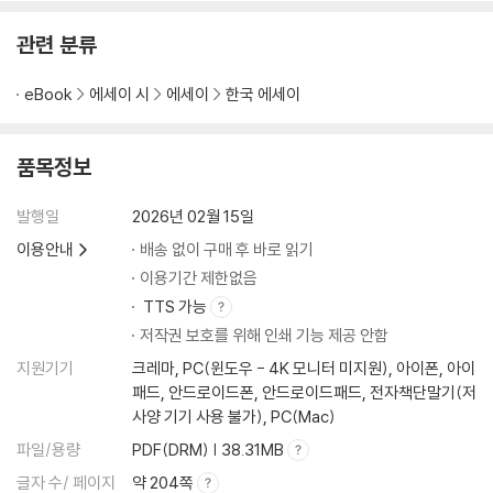
강아지풀 106 / 개여뀌 107 / 고구마 108 / 괭이밥 109 / 까마중 110 / 깨
풀 111 / 담쟁이덩굴 112 / 당근 113 / 댑싸리 114 / 돌콩 115 / 돌피 116 /
관련 분류
돼지감자 117 / 둥근잎유홍초 118 / 들깨 119 / 맥문동 120 / 미모사 121 /
바랭이 122 / 방동사니 123 / 베이비세이지 124 / 보리 125 / 수세미오이
eBook
에세이 시
에세이
한국 에세이
126 / 스피아민트 127 / 싸리 128 / 아마란스 129 / 억새 130 / 왕호장근 1
31 / 유포르비아글리츠 132 / 유홍초 133 / 자소엽 134 / 조릿대 135 / 줄
콩 136 / 질경이 137 / 참억새 138 / 콜레우스 139 / 쿠페아히소피폴리아
품목정보
140 / 클로버 141 / 토란 142 / 포인세티아 143 / 핑크뮬리 144 / 환삼덩
굴 145
발행일
2026년 02월 15일
이용안내
배송 없이 구매 후 바로 읽기
Part 3. 나무와 열매 - 결실에 이르다
이용기간 제한없음
감나무 148 / 감나무 열매 149 / 꽃사과나무 150 / 낙상홍 151 / 남천 152
TTS 가능
/ 노박덩굴 153 / 단풍나무 154 / 대추나무 155 / 모과나무 156 / 밤나무
저작권 보호를 위해 인쇄 기능 제공 안함
157 / 백당나무 158 / 버드나무 159 / 뽕나무 160 / 산딸나무 161 / 상수
지원기기
크레마, PC(윈도우 - 4K 모니터 미지원), 아이폰, 아이
리나무 162 / 아주까리나무 163 / 이나무 열매 164 / 찔레나무 165 / 칡 1
패드, 안드로이드폰, 안드로이드패드, 전자책단말기(저
66 / 피라칸다 167
사양 기기 사용 불가), PC(Mac)
파일/용량
PDF(DRM) | 38.31MB
Part 4. 풍경 - 봄, 여름, 가을, 겨울
가을 산책 170 / 가을이 물들어가다 171 / 결실 172 / 고창 청보리밭 173 /
글자 수/ 페이지
약 204쪽