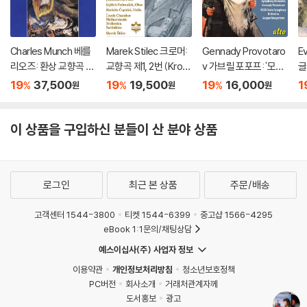
Charles Munch 베를
Marek Stilec 크로머:
Gennady Provotaro
E
리오즈: 환상 교향곡 (B
교향곡 제1, 2번 (Krom
v 가브릴 포포프: '모국'
글
erlioz: Symphonie F
mer: Orchestral Wor
교향곡 2번, '전원' 교향
번
19
37,500
19
19,500
19
16,000
1
%
%
%
원
원
원
antastique) [SACD]
ks No. 1 & 2)
곡 5번 (Gavriil Popo
주
v: Symphony No. 2
Si
Motherland & Symp
m
이 상품을 구입하신 분들이 산 분야 상품
hony No. 5 Pastoral)
로그인
최근 본 상품
주문/배송
고객센터 1544-3800
티켓 1544-6399
중고샵 1566-4295
eBook 1:1문의/채팅상담
예스이십사(주) 사업자 정보
이용약관
개인정보처리방침
청소년보호정책
PC버전
회사소개
거래처관계자께
도서홍보
광고