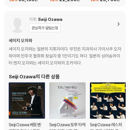
있습니다.
on) [UHQCD]
p.77 & Op.97)
Des Ameriques)
외관상 불량 확인되는 상품을 개봉 시엔 반품/교환 처리 불가합니다.
2) 디스크 라벨은 공정상 매끄럽게 부착되지 않을 수도 있으며 겉포장 비
지휘
Seiji Ozawa
닐은 품질보증대상이 아닙니다.
3) 일본 제작 LP는 대부분 겉비닐이 밀봉되어 있지 않습니다.
관심작가 알림신청
4) 디지털 다운로드 코드는 본사에서 공지 없이 증정 종료될 수 있습니다.
세이지 오자와
세이지 오자와는 일본의 지휘자이다. 부친은 치과의사 가이사쿠 오자
※ 재생 불량
와이며 만주국 협화회 창설자 중 1인이기도 하다. 일본의 싱어송라이
1) 침압 조절 기능이 없는 턴테이블을 사용하시는 경우, (주로 올인원 형태
터 켄지 오자와는 세이지 오자와의 조카이다.
모델) 다이내믹 사운드의 편차가 큰 트랙을 재생할 때 이상 현상이 발생할
수 있습니다.
Seiji Ozawa
의 다른 상품
기기 문제로 인해 발생하는 재생 불량 현상에 대해서는 반품/교환이 불가
하니 침압 조절이 가능한 기기에서 재생하실 것을 권유 드립니다.
2) 디스크는 정전기와 먼지로 인해 재생이 원활하지 않은 경우가 있습니
다. 전용 제품으로 이를 제거하면 대부분 해결됩니다.
3) 바늘에 먼지가 쌓이는 경우에도 재생이 원활하지 않을 수 있습니다.
※ 디스크 외관 불량
Seiji Ozawa 베토벤:
Seiji Ozawa 토루 타케
Seiji Ozawa 레스피
1) 열을 가하여 제작하는 바이닐 공정 특성상 디스크 표면이 미세하게 울