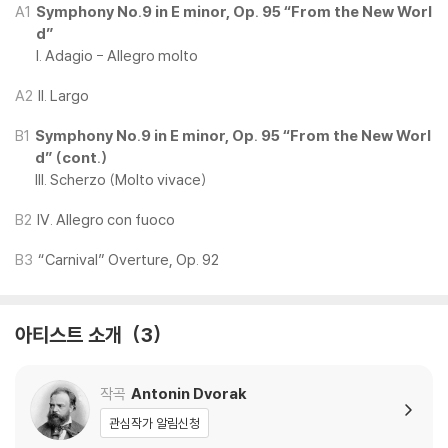
크 교향곡 9번 ‘신세계로부터’ 녹음으로, 1975년 5월 Philips의 쿼드라포
A1
Symphony No.9 in E minor, Op. 95 “From the New Worl
d”
닉 시스템으로 제작된 후기 녹음 중 하나이다. 이번 리이슈를 위해 해당 쿼
I. Adagio - Allegro molto
드라포닉 마스터를 기반으로 새로운 스테레오 믹스가 진행되었다.
A2
II. Largo
Rainer Maillard는 Emil Berliner Studios에서 오리지널 4트랙 쿼드라
포닉 마스터 테이프를 활용해 스테레오 믹스를 새롭게 제작했으며, 이를
B1
Symphony No.9 in E minor, Op. 95 “From the New Worl
커팅 헤드로 직접 전달하는 방식으로 순수 아날로그 신호 경로를 유지했
d” (cont.)
다. 기존 방식처럼 2트랙 스테레오로 변환 후 마스터링하는 과정과 달리,
III. Scherzo (Molto vivace)
4채널 소스를 ‘라이브’로 스테레오 다운믹스하여 바로 래커 커팅을 진행함
B2
IV. Allegro con fuoco
으로써, 보다 높은 해상도와 생생한 음장을 구현한 것이 특징이다. 커팅은
Sidney C. Meyer가 담당했으며, 프레싱은 Pallas에서 진행되었다.
B3
“Carnival” Overture, Op. 92
본 에디션은 넘버링이 포함된 한정판으로, 오리지널 아트워크와 라이너 노
트를 충실히 재현한 게이트폴드 패키지, 아카이브 사진 및 세션 시트 복제
아티스트 소개
3
본, 그리고 녹음 히스토리와 기술적 배경 및 마스터링 과정을 상세히 설명
한 해설이 포함되어 높은 소장 가치를 제공한다.
작곡
Antonin Dvorak
*구성 및 사양
관심작가 알림신청