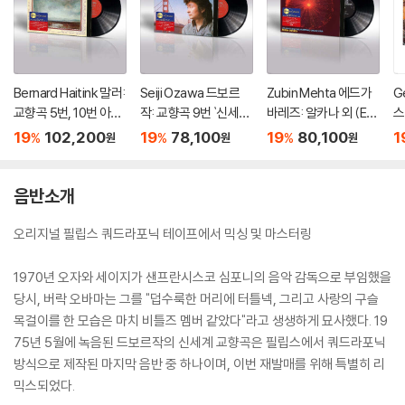
Bernard Haitink 말러:
Seiji Ozawa 드보르
Zubin Mehta 에드가
G
교향곡 5번, 10번 아다
작: 교향곡 9번 `신세계`
바레즈: 알카나 외 (Ed
스
지오 (Mahler: Symph
(Dvorak: Symphony
gar Varese: Arcana, I
tr
19
102,200
19
78,100
19
80,100
1
%
%
%
원
원
원
ony No.5 & No.10 `A
Op. 95, B. 178 `From
ntegrales, Ionisatio
m
dagio`) [2LP]
the New World`) [L
n) [LP]
P]
음반소개
오리지널 필립스 쿼드라포닉 테이프에서 믹싱 및 마스터링
1970년 오자와 세이지가 샌프란시스코 심포니의 음악 감독으로 부임했을
당시, 버락 오바마는 그를 "덥수룩한 머리에 터틀넥, 그리고 사랑의 구슬
목걸이를 한 모습은 마치 비틀즈 멤버 같았다"라고 생생하게 묘사했다. 19
75년 5월에 녹음된 드보르작의 신세계 교향곡은 필립스에서 쿼드라포닉
방식으로 제작된 마지막 음반 중 하나이며, 이번 재발매를 위해 특별히 리
믹스되었다.