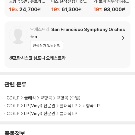
교향곡 5번 / 슈트라우
미츠 걸작 선집 (Toru
기: 로마 삼부작 (Resp
렁거리거나 휘어지는 경우가 있습니다.
스: 영웅의 생애 (Beet
Takemitsu - Quatrai
ighi: Pines Of Rome
19
24,700
19
61,300
19
93,000
%
%
%
원
원
원
재생이 불안정한 경우 스태빌라이저를 사용하시면 좀 더 안정적인 재생이
hoven: Symphonie
n) [LP]
Feste Romane Foun
가능합니다.
Nr.5/ Strauss: Ein He
tains Of Rome) [2L
2) 재생 음역의 왜곡을 최소화 하고 반복 재생시에도 최대한 일관되게 유
ldenleben)
P]
오케스트라
San Francisco Symphony Orches
지되도록 디스크 센터 홀 구경이 작게 제작되는 경우가 있습니다. 턴테이
tra
블 스핀들에 맞지 않는 경우에는 전용 제품 등을 이용하여 센터 홀을 조정
관심작가 알림신청
하시면 해결됩니다.
3) 디스크에 미세한 잔 흠집이 남아있거나 인쇄 면이 깨끗하지 않은 경우
샌프란시스코 심포니 오케스트라
가 있으며, 이는 상품의 불량이 아닙니다. 단, 재생에 이상이 있는 경우에는
불량으로 인한 반품/교환이 가능합니다
※ 컬러 디스크
관련 분류
아래에 해당하는 경우는 불량이 아니므로 개봉 후 반품/교환이 불가합니
다.
CD/LP
클래식
교향곡
교향곡 (수입)
1) 컬러 디스크는 웹 이미지와 실제 색상이 차이가 날 수 있습니다.
CD/LP
LP(Vinyl) 전문관
클래식 LP
교향곡 LP
2) 컬러 디스크의 특성상 제작 공정시 앨범마다 색상 차이가 나는 경우도
CD/LP
LP(Vinyl) 전문관
클래식 LP
있습니다.
3) 컬러 디스크는 제작 과정에서 다른 색상 염료가 섞여 얼룩과 번짐, 반점
품목정보
등이 발생할 수 있습니다.