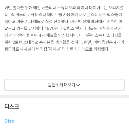
이번 발매를 위해 에밀 베를리너 스튜디오의 라이너 마이야르는 오리지널
4트랙 쿼드라포닉 마스터 테이프를 사용하여 새로운 스테레오 믹스를 제
작하고 이를 커터 헤드로 직접 전송했다. 이로써 전체 과정에서 순수한 아
날로그 경로를 유지했다. 1970년대 필립스 엔지니어들도 마찬가지로 커
팅 전에 전면 및 후면 4개 채널을 믹싱했지만, 이 다운믹스는 마스터링을
위한 2트랙 스테레오 복사본을 생성했을 것이다. 반면, 이번 음반은 4개의
쿼드라포닉 채널에서 직접 '라이브' 믹스를 스테레오로 커팅했다.
---------------------------------------------------------------------
---------------------------------------------------------------------
----------------------------------------------------------------
음반소개 더보기
Decca의 ‘Decca Pure Analogue Series’로 선보이는 올 아날로그 한
디스크
정반.
Disc
지휘자 Seiji Ozawa가 San Francisco Symphony와 함께한 드보르자