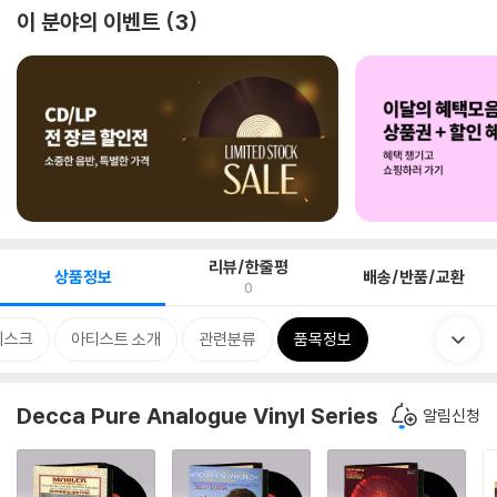
이 분야의 이벤트
3
리뷰/한줄평
상품정보
배송/반품/교환
0
디스크
아티스트 소개
관련분류
품목정보
Decca Pure Analogue Vinyl Series
알림신청