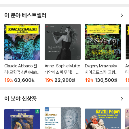
이 분야 베스트셀러
Claudio Abbado 말
Anne-Sophie Mutte
Evgeny Mravinsky
A
러: 교향곡 4번 (Mahle
r (안네 소피 무터) - Ea
차이코프스키: 교향곡
타
r: Symphony No. 4)
st Meets West
4, 5, 6번 '비창' (Tchai
곡
19
63,600
19
22,900
19
136,500
1
%
%
%
원
원
원
[LP]
kovsky: Symphonie
y
s Op.36, Op.64 & O
t
p.74 'Pathetique')
of
이 분야 신상품
[3 LP]