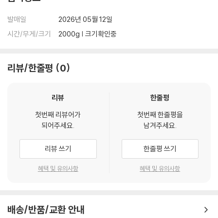
발매일
2026년 05월 12일
※ 반품/교환 안내
1) 불량으로 인한 반품/교환 요청 시에는 불량 확인을 위해 개봉 시의 동영
시간/무게/크기
2000g | 크기확인중
상을 요청할 수 있으며, 동영상이 없는 경우 반품/교환이 제한될 수 있습니
다.
리뷰/한줄평
0
관련 사진과 동영상 및 재생 기기 모델명을 첨부하여 첨부하여 고객센터에
문의 바랍니다.
2) LP는 잦은 배송 과정에서 재킷에 손상이 발생할 가능성이 높고 재판매
리뷰
한줄평
가 어려우므로 신중한 구매를 부탁드립니다.
첫번째 리뷰어가
첫번째 한줄평을
되어주세요.
남겨주세요.
리뷰 쓰기
한줄평 쓰기
혜택 및 유의사항
혜택 및 유의사항
배송/반품/교환 안내