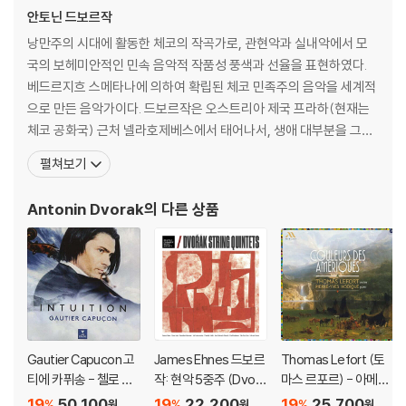
Hand-Numbered 한정판
안토닌 드보르작
Decca Pure Analogue Series
낭만주의 시대에 활동한 체코의 작곡가로, 관현악과 실내악에서 모
100% 올 아날로그 제작
국의 보헤미안적인 민속 음악적 작품성 풍색과 선율을 표현하였다.
180g 버진 바이닐
베드르지흐 스메타나에 의하여 확립된 체코 민족주의 음악을 세계적
오리지널 4트랙 쿼드라포닉 마스터 테이프 사용
으로 만든 음악가이다. 드보르작은 오스트리아 제국 프라하(현재는
Rainer Maillard 마스터링 / Sidney C. Meyer 커팅 (Emil Berliner Stu
체코 공화국) 근처 넬라호제베스에서 태어나서, 생애 대부분을 그곳
dios)
에서 보냈다. 드보르작은 즈로니체에 있는 외삼촌과 리마 선생이 부
펼쳐보기
Pallas 프레싱
친을 설득한 보람으로 1857년 16세에 프라하의 오르간학교에 입학
디럭스 게이트폴드 슬리브
하여 정식으로 음악가가 되는 길을 걷게 되었다. 프라하에서는 오르
Antonin Dvorak
의 다른 상품
오리지널 아트워크 및 라이너 노트 재현
간 학교에서의 교육보다도 학우이며 훗날의 지휘자 칼레르 벤달과
아카이브 사진 및 세션 시트 복제본 수록
녹음 히스토리 및 기술적 배경 해설 포함
LP 구매시 참고 사항 안내드립니다.
※ 재킷/구성품/포장 상태
Gautier Capucon 고
James Ehnes 드보르
Thomas Lefort (토
1) 제작/배송 과정에 따라 경미한 재킷 주름, 모서리 눌림, 갈라짐이 발생
티에 카퓌송 - 첼로 소
작: 현악 5중주 (Dvora
마스 르포르) - 아메리
할 수 있으며 속지(이너 슬리브)는 디스크와의 접촉으로 인해 갈라질 수
품집 '인투이션' (Intuiti
k: String Quintets O
카의 색채 (Couleurs
19
50,100
19
22,200
19
25,700
%
%
%
원
원
원