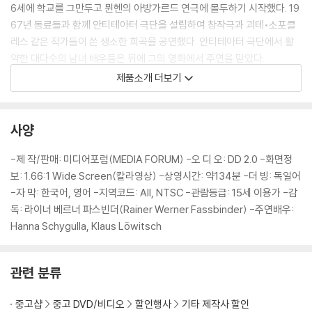
6세에 학교를 그만두고 뮌헨의 아방가르드 연극에 몰두하기 시작했다. 19
67년 동료들과 함께 안티테아터 극단을 설립하여 창작극과 괴테•소포클
레스 같은 작가들이 쓴 생소한 희곡을 공연했다. 안티테아터 극단에서 활
약한 대다수의 남녀 배우들은 뒤에 그의 영화에서 주연을 맡았다.
파스빈더는 1969년 첫 장편영화를 만들었으며, 총 41편의 장편영화와 상
제품소개 더보기
당수의 연극작품을 만든 다작 예술가였다. 주로 중산층의 가치관과 관습을
비판한 그의 영화로는 독일의 부르주아지를 놀라게 하는 그리스인 노동자
계급에 관한 〈카첼마허 Katzelmacher〉, 인간관계에서의 권력투쟁을 그
사양
린 〈페트라 폰 칸트의 비통한 슬픔 Die bitteren Tränen der Petra von
Kant〉, 성전환수술을 받고 후회하는 성전환자에 관한 정치적 비유 〈13개
-제 작/판매: 미디어포럼(MEDIA FORUM) -오 디 오: DD 2.0 -화면정
월의 해 In einem Jahr mit 13 Monden〉 등이 있다. 제2차 세계대전에서
보: 1.66:1 Wide Screen(칼라영상) -상영시간: 약134분 -더 빙: 독일어
1950년대 경제적 기적에 이르기까지 독일 역사를 반영하는 풍자적인 결
-자 막: 한국어, 영어 -지역코드: All, NTSC -관람등급: 15세 이용가 -감
혼 풍속도 〈마리아 브라운의 결혼 Die Ehe der Maria Braun〉, 푸른 옷의
독: 라이너 베르너 파스빈더(Rainer Werner Fassbinder) -주연배우:
천사에 관한 전설을 재해석한 〈롤라 Lola〉, 독일 여배우 지빌레 슈미츠의
Hanna Schygulla, Klaus Löwitsch
삶을 그린 〈베로니카 보스의 갈망 Veronika Voss〉 등 그의 걸작 3부작은
열광적인 찬사를 받았다. 1980년에는 알프레트 되블린의 소설 〈베를린 알
관련 분류
렉산더 광장 Berlin Alexanderplatz〉을 텔레비전 극으로 각색하기도 했
다. 파스빈더의 초기 작품이 거두었던 성공은 대중적이라기보다는 비평적
중고샵
중고 DVD/비디오
할인행사
기타 제작사 할인
인 것이었다. 그러나 그의 후기 작품과 36세에 맞이한 죽음은 그의 초기 작