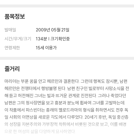
품에 관한 폭넓은 대중적인 관심을 불러일으켰다.
품목정보
발매일
2009년 05월 21일
시간/무게/크기
134분 | 크기확인중
연령제한
15세 이용가
줄거리
마리아는 부푼 꿈을 안고 헤르만과 결혼한다. 그런데 행복도 잠시뿐, 남편
헤르만은 전쟁터에서 행방불명 된다. 남편 친구인 빌로부터 사망소식을 전
해 듣고 허전해진 그녀는 빌과 뜨거운 관계로 진전된다. 그러나 죽었다던
남편은 그의 정사장면을 보고 흥분과 분노에 휩싸여 그녀를 고발하는데.
이 작품에서 파스빈더는 종래의 멜로드라마의 형식을 취하면서도 전후 독
일 사회의 이면상을 새로운 각도에서 다루었다. 20세기 후반, 독일 중산층
의 성장을 자본주의와 가부장적 착취에서 비롯된 것으로 보고, 이를 배경
으로 한 여성의 삶을 다양하게 묘사하였다.