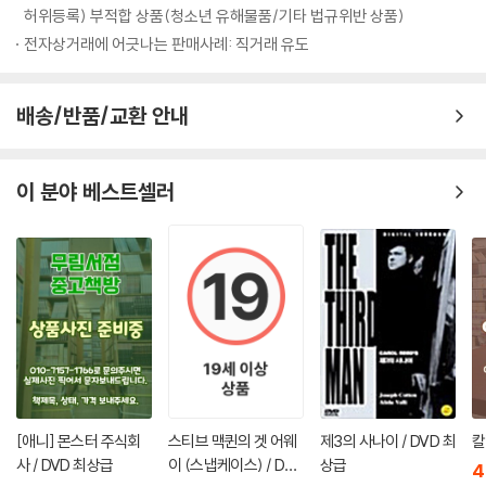
허위등록) 부적합 상품(청소년 유해물품/기타 법규위반 상품)
전자상거래에 어긋나는 판매사례: 직거래 유도
배송/반품/교환 안내
이 분야 베스트셀러
[애니] 몬스터 주식회
스티브 맥퀸의 겟 어웨
제3의 사나이 / DVD 최
사 / DVD 최상급
이 (스냅케이스) / DVD
상급
4