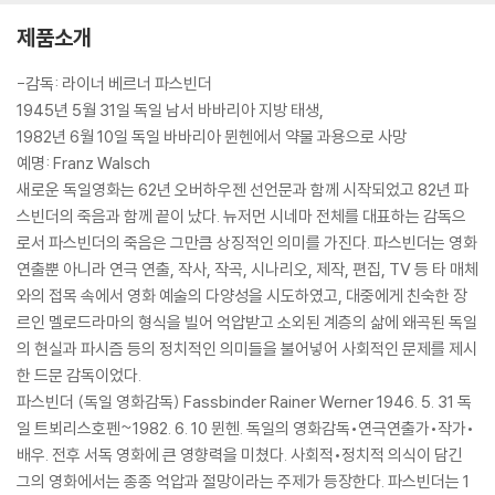
제품소개
-감독: 라이너 베르너 파스빈더
1945년 5월 31일 독일 남서 바바리아 지방 태생,
1982년 6월 10일 독일 바바리아 뮌헨에서 약물 과용으로 사망
예명: Franz Walsch
새로운 독일영화는 62년 오버하우젠 선언문과 함께 시작되었고 82년 파
스빈더의 죽음과 함께 끝이 났다. 뉴저먼 시네마 전체를 대표하는 감독으
로서 파스빈더의 죽음은 그만큼 상징적인 의미를 가진다. 파스빈더는 영화
연출뿐 아니라 연극 연출, 작사, 작곡, 시나리오, 제작, 편집, TV 등 타 매체
와의 접목 속에서 영화 예술의 다양성을 시도하였고, 대중에게 친숙한 장
르인 멜로드라마의 형식을 빌어 억압받고 소외된 계층의 삶에 왜곡된 독일
의 현실과 파시즘 등의 정치적인 의미들을 불어넣어 사회적인 문제를 제시
한 드문 감독이었다.
파스빈더 (독일 영화감독) Fassbinder Rainer Werner 1946. 5. 31 독
일 트뵈리스호펜~1982. 6. 10 뮌헨. 독일의 영화감독•연극연출가•작가•
배우. 전후 서독 영화에 큰 영향력을 미쳤다. 사회적•정치적 의식이 담긴
그의 영화에서는 종종 억압과 절망이라는 주제가 등장한다. 파스빈더는 1