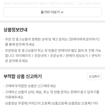
영화는 마리아와 헤르만의 결혼식 장면으로 시작된다. 그러나 결혼식장은
폭격으로 아수라장이 된다. 이튿날 헤르만은 전쟁터로 나간다. 전쟁이 끝
줄거리 더보기
나자, 마리아는 헤르만이 전사했다는 소식을 접하게 된다.
그 뒤 마리아는 바에서 흑인병사 빌을 만나고, 그의 아이를 임신하게 된다.
때마침 그와 정사를 벌이려는 순간 헤르만이 돌아와 그녀는 빌을 죽이고
상품정보안내
헤르만은 브라운의 살인죄를 자신이 뒤집어쓴 채 감옥으로 간다. 마리아는
사업가인 오스발트와 새로운 관계를 맺고 삶을 꾸려 나가면서 부를 축적한
주문 전 중고상품의 정확한 상태 및 재고 문의는 [판매자에게 문의하기]
다. 그러나 헤르만은 출옥을 한 뒤에도 끝내 그녀에게 돌아오지 않는다. 그
를 통해 문의해 주세요.
리고 마리아는 가스폭발로 파란 많은 삶을 마감한다.
주문완료 후 중고상품의 취소 및 반품은 판매자와 별도 협의 후 진행 가능
합니다. 마이페이지 > 주문내역 > 주문상세 > 판매자 정보보기 > 연락처
로 문의해 주세요.
부적합 상품 신고하기
신고하기
구매에 부적합한 상품은 신고해주세요.
구매하신 상품의 상태, 배송, 취소 및 반품 문의는 판매자 묻고 답하기를
이용해주세요.
상품정보 부정확(카테고리 오등록/상품오등록/상품정보 오등록/기타