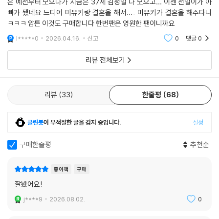
은 예전부터 모으다가 지금은 37세 김정일 다 모으고… 이젠 전일이가 아
빠가 됐네요 드디어 미유키랑 결혼을 해서….. 미유키가 결혼을 해주다니
ㅋㅋㅋ 암튼 이것도 구매합니다 한번팬은 영원한 팬이니까요
l*****0
2026.04.16.
신고
0
댓글
0
리뷰 전체보기
리뷰
33
한줄평
68
클린봇
이 부적절한 글을 감지 중입니다.
설정
구매한줄평
추천순
종이책
구매
잘봤어요!
j****9
2026.08.02.
0