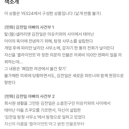
책소개
이 상품은 YES24에서 구성한 상품입니다.(낱개 반품 불가).
[만화] 김전일 아빠의 사건부 1
탈(脫)샐러리맨 김전일은 미유키와의 사이에서 태어난
아이의 육아에 전념하기 위해, 탐정 사무소를 설립한다.
개업 후에 파리만 날리던 사무소에, 갑자기 한 통의 전화가 날아든다.
자신을 '클라이언트'라 칭한 의문의 인물은 의뢰비 100만 엔짜리 일을 의
뢰하는데….
그 내용은 '폐업한 여관에서 물건 찾기'.
불가해한 의뢰에 당황하면서도, 김전일은 새로운 파트너와 함께 현장으로
향한다.
[만화] 김전일 아빠의 사건부 2
회사원 생활을 그만둔 김전일은 소꿉친구인 미유키와의 사이에서
태어난 아들 츠쿠모를 기르면서, 자신이 설립한
‘김전일 탐정 사무소’에서 탐정으로 일하고 있었다.
자신의 이름을 ‘클라이언트’라고 밝힌 인물로부터