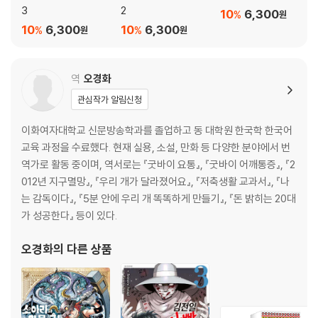
3
2
10
6,300
%
원
10
6,300
10
6,300
%
%
원
원
역
오경화
관심작가 알림신청
이화여자대학교 신문방송학과를 졸업하고 동 대학원 한국학 한국어
교육 과정을 수료했다. 현재 실용, 소설, 만화 등 다양한 분야에서 번
역가로 활동 중이며, 역서로는 『굿바이 요통』, 『굿바이 어깨통증』, 『2
012년 지구멸망』, 『우리 개가 달라졌어요』, 『저축생활 교과서』, 『나
는 감독이다』, 『5분 안에 우리 개 똑똑하게 만들기』, 『돈 밝히는 20대
가 성공한다』 등이 있다.
오경화
의 다른 상품