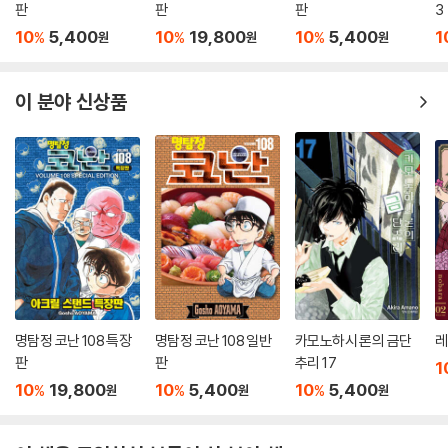
판
판
판
3
10
5,400
10
19,800
10
5,400
1
%
%
%
원
원
원
이 분야 신상품
명탐정 코난 108 특장
명탐정 코난 108 일반
카모노하시 론의 금단
레
판
판
추리 17
1
10
19,800
10
5,400
10
5,400
%
%
%
원
원
원