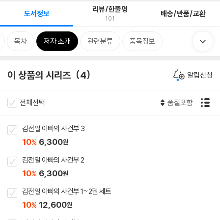
리뷰/한줄평
도서정보
배송/반품/교환
101
목차
저자 소개
관련분류
품목정보
이 상품의 시리즈
4
알림신청
전체선택
품절포함
김전일 아빠의 사건부 3
10
6,300
%
원
김전일 아빠의 사건부 2
10
6,300
%
원
김전일 아빠의 사건부 1~2권 세트
10
12,600
%
원