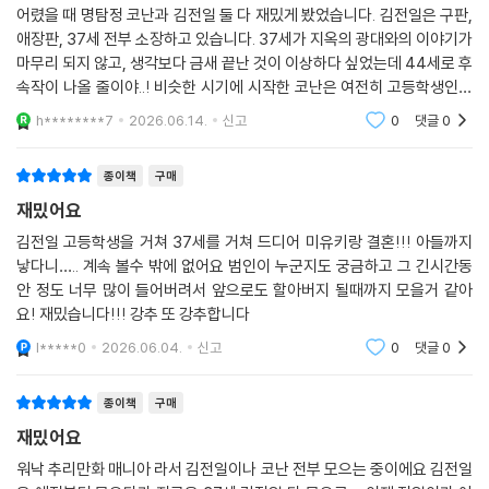
어렸을 때 명탐정 코난과 김전일 둘 다 재밌게 봤었습니다. 김전일은 구판,
애장판, 37세 전부 소장하고 있습니다. 37세가 지옥의 광대와의 이야기가
마무리 되지 않고, 생각보다 금새 끝난 것이 이상하다 싶었는데 44세로 후
속작이 나올 줄이야..! 비슷한 시기에 시작한 코난은 여전히 고등학생인데
김전일은 44세라.. ^^;;;;;;
h********7
2026.06.14.
신고
0
댓글
0
종이책
구매
재밌어요
김전일 고등학생을 거쳐 37세를 거쳐 드디어 미유키랑 결혼!!! 아들까지
낳다니….. 계속 볼수 밖에 없어요 범인이 누군지도 궁금하고 그 긴시간동
안 정도 너무 많이 들어버려서 앞으로도 할아버지 될때까지 모을거 같아
요! 재밌습니다!!! 강추 또 강추합니다
l*****0
2026.06.04.
신고
0
댓글
0
종이책
구매
재밌어요
워낙 추리만화 매니아 라서 김전일이나 코난 전부 모으는 중이에요 김전일