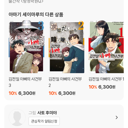
출간작 <탐정학원Q>
아마기 세이마루
의 다른 상품
김전일 아빠의 사건부
김전일 아빠의 사건부
김전일 아빠의 사건부 1
3
2
10
6,300
%
원
10
6,300
10
6,300
%
%
원
원
그림
사토 후미야
관심작가 알림신청