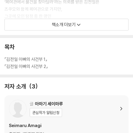
‘폐여관에서 물건을 찾아달라’라는 의뢰를 받은 김전일은
츠쿠모와 함께 폐여관으로 가지만,
그곳에 모인 탐정 중 한 명인
카이토 사쿠타로가 살해되는 사건이 일어난다.
책소개 더보기
의뢰인이자 살인마인 ‘클라이언트’의 정체는 과연―.
목차
『김전일 아빠의 사건부 1』
『김전일 아빠의 사건부 2』
저자 소개
3
글
아마기 세이마루
관심작가 알림신청
Seimaru Amagi