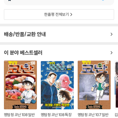
한줄평 전체보기
배송/반품/교환 안내
이 분야 베스트셀러
명탐정 코난 108 일반
명탐정 코난 108 특장
명탐정 코난 107 일반
김