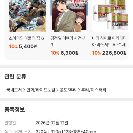
소아라와 마물의 집 ６
김전일 아빠의 사건부
나의 히어로 아카데미
3
아 박스 세트 A~C 세
10
5,400
%
원
트
10
6,300
10
226,800
%
%
원
원
관련 분류
국내도서
만화/라이트노벨
공포/추리
추리/미스터리
품목정보
발행일
2026년 02월 12일
쪽수, 무게, 크기
320쪽 | 320g | 128*188*40mm