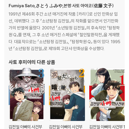
Fumiya Sato,さとう ふみや,본명:사토 아야코(佐藤 文子)
1991년 제46회 주간 소년 매거진에 작품 [카리!]로 신인 만화상 입
선, 데뷔했다. 그 후 『소년탐정 김전일』의 작화를 맡으면서 인기만화
가의 반열에 올랐다. 2001년 『소년탐정 김전일』의 후속작인 『탐정학
원 Q』를 연재, 그 후 소년 매거진 스페셜에 『철인탈환작전』을 게재했
다. 대표작으로는 『소년탐정 김전일』, 『탐정학원 Q』 등이 있다. 1995
년 『소년탐정 김전일』로 제19회 고단샤 만화상을 수상했다.
사토 후미야
의 다른 상품
김전일 아빠의 사건부
김전일 아빠의 사건부
김전일 아빠의 사건부 1