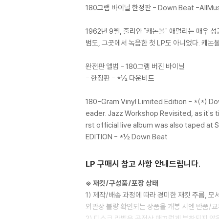
180그램 바이닐 한정판 - Down Beat -AllMus
1962년 9월, 줄리안 "캐논볼" 애덜리는 매우
범도, 그곳에서 녹음한 첫 LP도 아니었다. 캐논
완전판 앨범 - 180그램 버진 바이닐
- 한정판 - *½ 다운비트
180-Gram Vinyl Limited Edition - *(*) Do
eader. Jazz Workshop Revisited, as it's ti
rst official live album was also taped
EDITION - *½ Down Beat
LP 구매시 참고 사항 안내드립니다.
※ 재킷/구성품/포장 상태
1) 제작/배송 과정에 따라 경미한 재킷 주름, 
외관상 불량 확인되는 상품을 개봉 시엔 반품/교
2) 디스크 라벨은 공정상 매끄럽게 부착되지 않