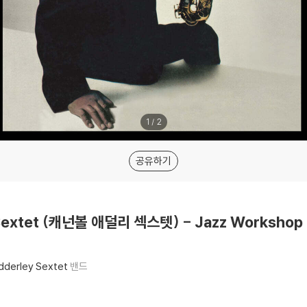
1
/
2
공유하기
Sextet (캐넌볼 애덜리 섹스텟) - Jazz Workshop R
dderley Sextet
밴드