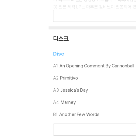
3) 일본 제작 LP는 대부분 겉비닐이 밀봉되어 
4) 디지털 다운로드 코드는 본사에서 공지 없이 
※ 재생 불량
1) 침압 조절 기능이 없는 턴테이블을 사용하시는
디스크
기기 문제로 인해 발생하는 재생 불량 현상에 대
2) 디스크는 정전기와 먼지로 인해 재생이 원활
Disc
3) 바늘에 먼지가 쌓이는 경우에도 재생이 원활
A1
An Opening Comment By Cannonball
※ 디스크 외관 불량
A2
Primitivo
1) 열을 가하여 제작하는 바이닐 공정 특성상 
재생이 불안정한 경우 스태빌라이저를 사용하시면
A3
Jessica's Day
2) 재생 음역의 왜곡을 최소화 하고 반복 재생
는 전용 제품 등을 이용하여 센터 홀을 조정하시
A4
Marney
3) 디스크에 미세한 잔 흠집이 남아있거나 인쇄
B1
Another Few Words...
가능합니다
※ 컬러 디스크