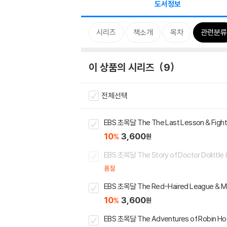
도서정보
시리즈
책소개
목차
관련분류
이 상품의 시리즈
9
전체선택
EBS 초목달 The The Last Lesson & Fight
10
3,600
%
원
EBS 초목달 The Story of Doctor Dolittle &
품절
EBS 초목달 The Red-Haired League & Mo
10
3,600
%
원
EBS 초목달 The Adventures of Robin Hoo