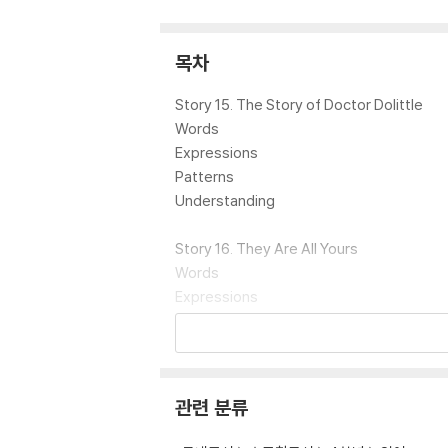
목차
Story 15. The Story of Doctor Dolittle
Words
Expressions
Patterns
Understanding
Story 16. They Are All Yours
Words
Expressions
Patterns
Understanding
관련 분류