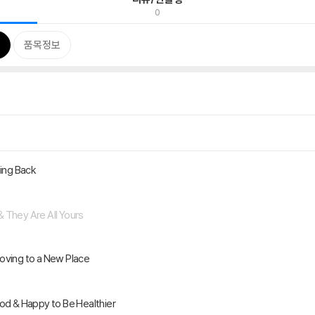
0
품목정보
ing Back
 They Are All Yours
ving to a New Place
d & Happy to Be Healthier