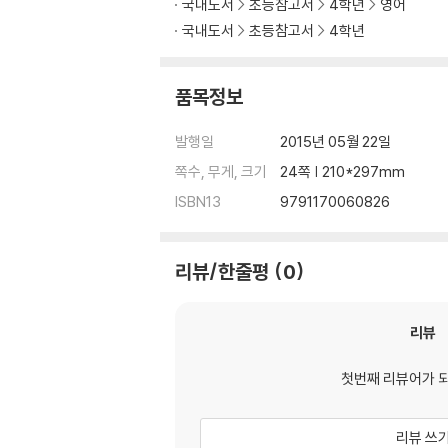
국내도서
초등참고서
4학년
영어
국내도서
초등참고서
4학년
품목정보
발행일
2015년 05월 22일
쪽수, 무게, 크기
24쪽 | 210*297mm
ISBN13
9791170060826
리뷰/한줄평
0
리뷰
첫번째 리뷰어가 
리뷰 쓰