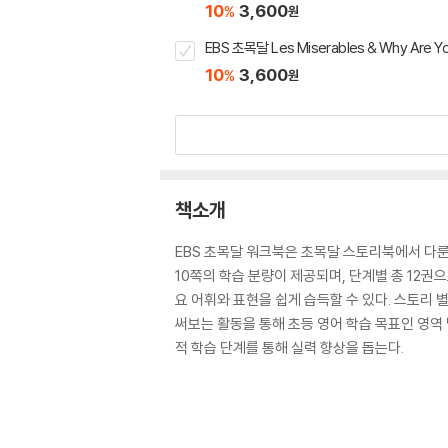
10
3,600
%
원
EBS 초목달 Les Miserables & Why Are Y
10
3,600
%
원
책소개
EBS 초목달 워크북은 초목달 스토리북에서 다룬
10쪽의 학습 분량이 제공되며, 단계별 총 12
요 어휘와 표현을 쉽게 습득할 수 있다. 스토리 
써보는 활동을 통해 초등 영어 학습 목표인 영역 별(듣고
적 학습 단계를 통해 실력 향상을 돕는다.