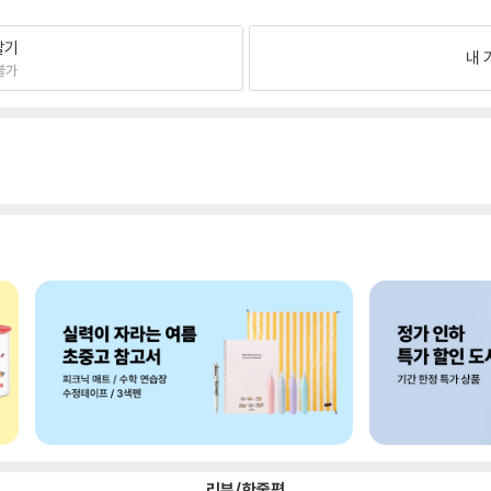
팔기
내 
불가
리뷰/한줄평