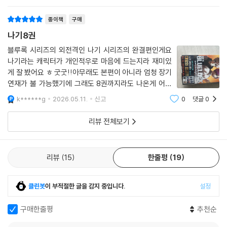
b******w
2026.05.26.
신고
0
댓글
0
종이책
구매
나기8권
블루록 시리즈의 외전격인 나기 시리즈의 완결편인게요
나기라는 캐릭터가 개인적우로 마음에 드는지라 재미있
게 잘 봤어요 ㅎ 굿굿!!아무래도 본편이 아니라 엄청 장기
연재가 불 가능했기에 그래도 8권까지라도 나온게 어디
냐 싶네요 ㅎ재미있게 잘 봤어요^^
k******g
2026.05.11.
신고
0
댓글
0
리뷰 전체보기
리뷰
15
한줄평
19
클린봇
이 부적절한 글을 감지 중입니다.
설정
구매한줄평
추천순