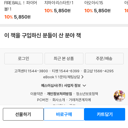
FIRE BALL！ 파이어
치하야 리스타트! 1
아오아시 15
아
볼! 1
10
5,850
10
5,850
1
%
%
원
원
10
5,850
%
원
이 책을 구입하신 분들이 산 분야 책
로그인
최근 본 상품
주문/배송
고객센터 1544-3800
티켓 1544-6399
중고샵 1566-4295
eBook 1:1문의/채팅상담
예스이십사(주) 사업자 정보
이용약관
개인정보처리방침
청소년보호정책
PC버전
회사소개
거래처관계자께
도서홍보
광고
선물하기
바로구매
카트담기
Copyright © YES24 Corp. All Rights Reserved.
MATOM16