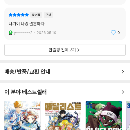
k******g
2026.05.22.
0
종이책
구매
나기야 나랑 결혼하자
y*******2
2026.05.10.
0
한줄평 전체보기
배송/반품/교환 안내
이 분야 베스트셀러