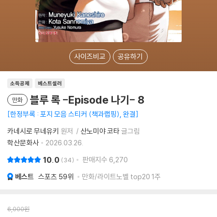
사이즈비교
공유하기
소득공제
베스트셀러
블루 록 -Episode 나기- 8
만화
한정부록 : 포지 모음 스티커 (책과랩핑), 완결
카네시로 무네유키
원저
산노미야 코타
글그림
학산문화사
2026.03.26.
10.0
판매지수
6,270
34
베스트
스포츠
59위
만화/라이트노벨 top20 1주
6,000
원