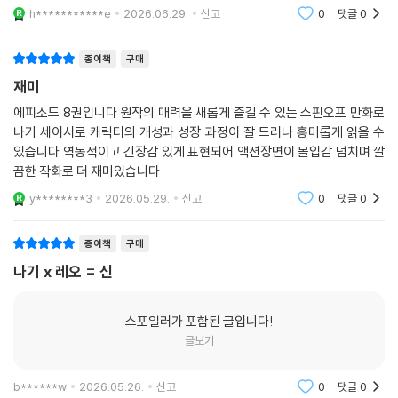
h***********e
2026.06.29.
신고
0
댓글
0
종이책
구매
재미
에피소드 8권입니다 원작의 매력을 새롭게 즐길 수 있는 스핀오프 만화로
나기 세이시로 캐릭터의 개성과 성장 과정이 잘 드러나 흥미롭게 읽을 수
있습니다 역동적이고 긴장감 있게 표현되어 액션장면이 몰입감 넘치며 깔
끔한 작화로 더 재미있습니다
y********3
2026.05.29.
신고
0
댓글
0
종이책
구매
나기 x 레오 = 신
스포일러가 포함된 글입니다!
글보기