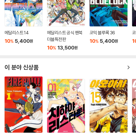
메달리스트 14
메달리스트 공식 팬북
코믹 블루록 36
코
더블특전판
10
5,400
10
5,400
1
%
%
원
원
10
13,500
%
원
이 분야 신상품