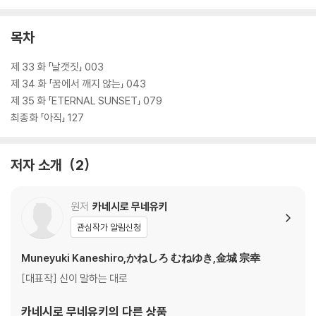
목차
제 33 화 「날갯짓」 003
제 34 화 「꿈에서 깨지 않는」 043
제 35 화 「ETERNAL SUNSET」 079
최종화 「아직」 127
저자 소개
2
원저
카네시로 무네유키
관심작가 알림신청
Muneyuki Kaneshiro,かねしろ むねゆき,金城 宗幸
[대표작] 신이 말하는 대로
카네시로 무네유키
의 다른 상품