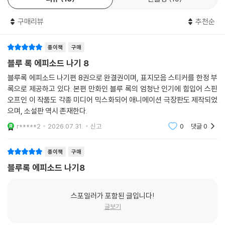
리뷰
15
한줄평
19
구매리뷰
추천순
종이책
구매
블루 록 에피소드 나기 8
블루록 에피소드 나기편 8권으로 완결권이며, 표지모음 스티커를 한정 부
록으로 제공하고 있다. 본편 만화인 블루 록의 엄청난 인기에 힘입어 스핀
오프인 이 작품도 각종 미디어 믹스화되어 애니메이션 극장판도 제작되었
으며, 소설판 역시 존재한다.
r*****2
2026.07.31.
신고
0
댓글
0
종이책
구매
블루록 에피소드 나기8
스포일러가 포함된 글입니다!
글보기