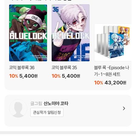
코믹 블루록 36
코믹 블루록 35
블루 록 -Episode 나
기- 1~8권 세트
10
5,400
10
5,400
%
%
원
원
10
43,200
%
원
글그림
산노미야 코타
관심작가 알림신청