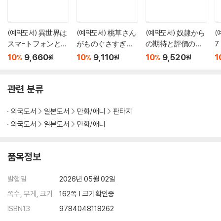
(예약도서) 異世界は
(예약도서) 桃草さん
(예약도서) 奴隷から
(
スマ-トフォンとと
がものぐさすぎる!!
の期待と評價のせ
7
もに。 19
3
いで搾取できない
10
9,660
10
9,110
10
9,520
1
%
%
%
원
원
원
のだが 5
관련 분류
외국도서
일본도서
만화/애니
판타지
외국도서
일본도서
만화/애니
품목정보
발행일
2026년 05월 02일
쪽수, 무게, 크기
162쪽 | 크기확인중
ISBN13
9784048118262