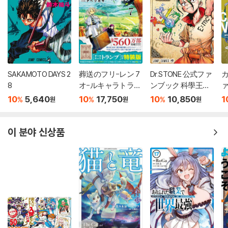
SAKAMOTO DAYS 2
葬送のフリ-レン 7
Dr.STONE 公式ファ
カ
8
オ-ルキャラトラン
ンブック 科學王國
ァ
プ付き特裝版
事典
10
5,640
10
17,750
10
10,850
1
%
%
%
원
원
원
이 분야 신상품