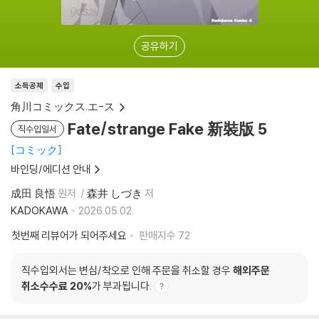
공유하기
소득공제
수입
角川コミックス.エ-ス
Fate/strange Fake 新裝版 5
직수입일서
コミック
바인딩/에디션 안내
成田 良悟
원저
森井 しづき
저
KADOKAWA
2026.05.02.
첫번째 리뷰어가 되어주세요
판매지수
72
직수입외서는 변심/착오로 인해 주문을 취소할 경우
해외주문
취소수수료 20%
가 부과됩니다.