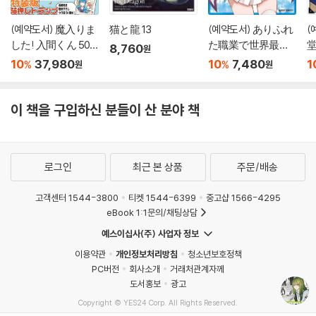
(예약도서) 魔入りま
猫と龍 13
(예약도서) ありふれ
(
した! 入間くん 50
た職業で世界最强 1
8,760
원
特裝版
7
10
37,980
10
7,480
1
%
%
원
원
이 책을 구입하신 분들이 산 분야 책
로그인
최근 본 상품
주문/배송
고객센터 1544-3800
티켓 1544-6399
중고샵 1566-4295
eBook 1:1문의/채팅상담
예스이십사(주) 사업자 정보
이용약관
개인정보처리방침
청소년보호정책
PC버전
회사소개
거래처관계자께
도서홍보
광고
Copyright © YES24 Corp. All Rights Reserved.
MATOM1