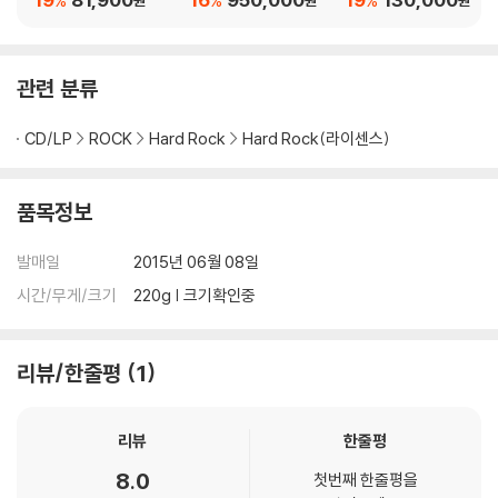
%
%
%
원
원
원
P]
In Mono) [컬러 16 L
리어 컬러 2LP]
P]
관련 분류
CD/LP
ROCK
Hard Rock
Hard Rock(라이센스)
품목정보
발매일
2015년 06월 08일
시간/무게/크기
220g | 크기확인중
리뷰/한줄평
1
리뷰
한줄평
8.0
첫번째 한줄평을