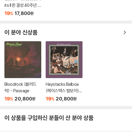
its II 퀸 결성 40주년 기
념 히트곡 모음 2집
19
17,800
%
원
이 분야 신상품
Bloodrock (블러드
Haystacks Balboa
락) - Passage
(헤이스택스 발보아) -
Haystacks Balboa
19
20,800
19
20,800
%
%
원
원
이 상품을 구입하신 분들이 산 분야 상품