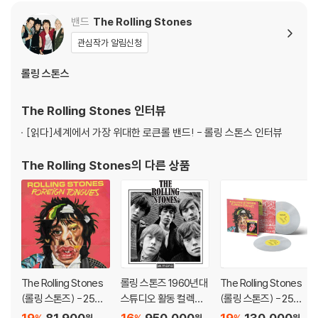
밴드
The Rolling Stones
관심작가 알림신청
롤링 스톤스
The Rolling Stones
인터뷰
[읽다]
세계에서 가장 위대한 로큰롤 밴드! - 롤링 스톤스 인터뷰
The Rolling Stones
의 다른 상품
The Rolling Stones
롤링 스톤즈 1960년대
The Rolling Stones
(롤링 스톤즈) - 25집 F
스튜디오 활동 컬렉션
(롤링 스톤즈) - 25집 F
oreign Tongues [2L
(The Rolling Stones
oreign Tongues [클
19
81,900
16
950,000
19
130,000