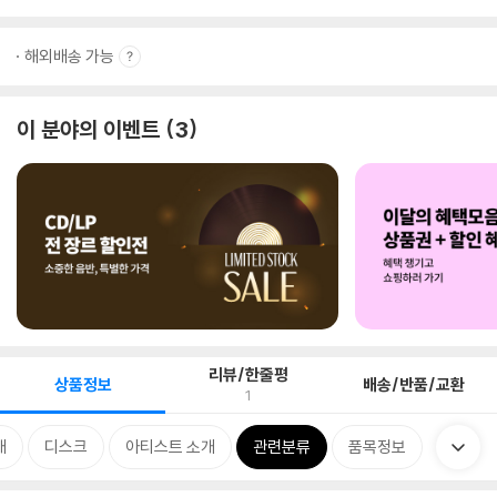
해외배송 가능
이 분야의 이벤트
3
리뷰/한줄평
상품정보
배송/반품/교환
1
개
디스크
아티스트 소개
관련분류
품목정보