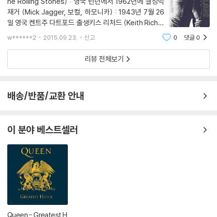
he Rolling Stones) : 영국 런던에서 1962년에 결성믹
재거 (Mick Jagger, 보컬, 하모니카) : 1943년 7월 26
일 영국 켄트주 다트포드 출생키스 리처드 (Keith Richar
ds, 기타) : 1943년 12월 18일 영국 켄트주 다트포드 출
w******2
2015.09.23.
신고
0
댓글
0
생믹 테일러 (Mick Taylor, 기타) : 1949년 1월 17일 영
국 웰린가든시티(Welwyn Garden City) 출생빌 와
리뷰 전체보기
배송/반품/교환 안내
이 분야 베스트셀러
Queen - Greatest H