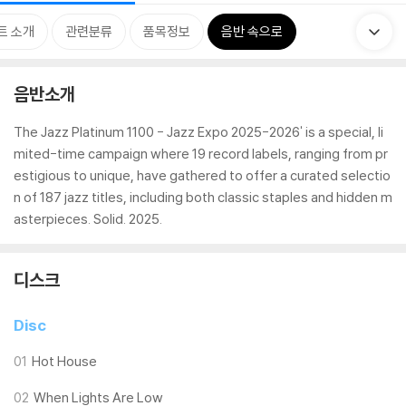
트 소개
관련분류
품목정보
음반 속으로
음반소개
The Jazz Platinum 1100 - Jazz Expo 2025-2026' is a special, li
mited-time campaign where 19 record labels, ranging from pr
estigious to unique, have gathered to offer a curated selectio
n of 187 jazz titles, including both classic staples and hidden m
asterpieces. Solid. 2025.
디스크
Disc
01
Hot House
02
When Lights Are Low