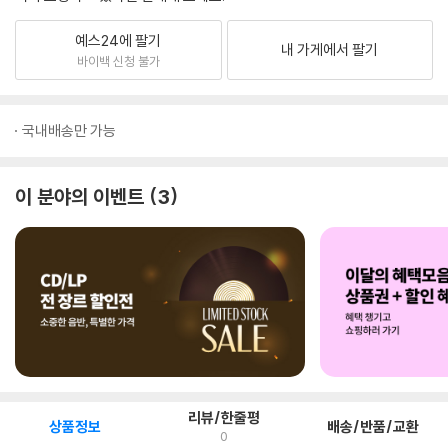
예스24에 팔기
내 가게에서 팔기
바이백 신청 불가
국내배송만 가능
이 분야의 이벤트
3
리뷰/한줄평
상품정보
배송/반품/교환
0