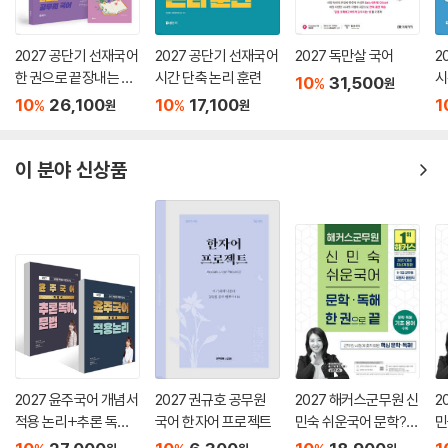
2027 공단기 선재국어
2027 공단기 선재국어
2027 독만살 국어
2
한 권으로 끝장내는 올
시간 단축 논리 훈련
시
10
31,500
%
원
인원 공무원 국어
법
10
26,100
10
17,100
1
%
%
원
원
이 분야 신상품
2027 윤주국어 개념서
2027 권규호 공무원
2027 해커스군무원 신
2
적용 논리+추론 독해
국어 한자어 프로젝트
민숙 쉬운국어 문학?독
민
와 문법 세트
해 한 권으로 끝
휘