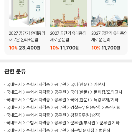
2027 공단기 유대종의
2027 공단기 유대종의
2027 공단기 유대종의
새로운 논리+문법 세
새로운 문법
새로운 논리
트
10
23,400
10
11,700
10
11,700
%
%
%
원
원
원
관련 분류
국내도서
수험서 자격증
공무원
국어(한문)
기본서
국내도서
수험서 자격증
공무원
국어(한문)
문제집/모의고사
국내도서
수험서 자격증
공무원
국어(한문)
특강교재/기타
국내도서
수험서 자격증
공무원
경찰공무원(승진)
승진시험
국내도서
수험서 자격증
공무원
경찰공무원(승진)
국내도서
수험서 자격증
공무원
군무원/부사관
군무원 기타
국내도서
수험서 자격증
공무원
직군별 문제집
법원직