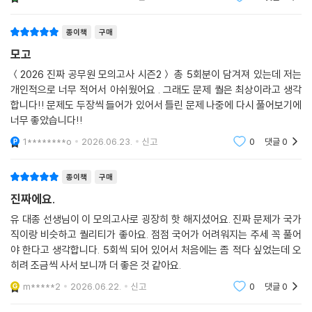
계에서 자신의
종이책
구매
모고
＜2026 진짜 공무원 모의고사 시즌2＞ 총 5회분이 담겨져 있는데 저는
개인적으로 너무 적어서 아쉬웠어요 . 그래도 문제 퀄은 최상이라고 생각
합니다!! 문제도 두장씩 들어가 있어서 틀린 문제 나중에 다시 풀어보기에
너무 좋았습니다!!
1********o
2026.06.23.
신고
0
댓글
0
종이책
구매
진짜에요.
유 대종 선생님이 이 모의고사로 굉장히 핫 해지셨어요. 진짜 문제가 국가
직이랑 비슷하고 퀄리티가 좋아요. 점점 국어가 어려워지는 주세 꼭 풀어
야 한다고 생각합니다. 5회씩 되어 있어서 처음에는 좀 적다 싶었는데 오
히려 조금씩 사서 보니까 더 좋은 것 같아요.
m*****2
2026.06.22.
신고
0
댓글
0