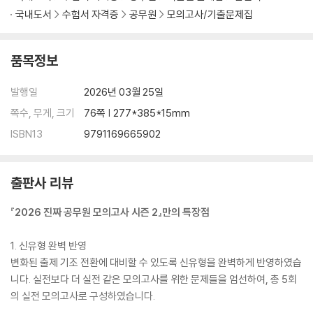
국내도서
수험서 자격증
공무원
모의고사/기출문제집
품목정보
발행일
2026년 03월 25일
쪽수, 무게, 크기
76쪽 | 277*385*15mm
ISBN13
9791169665902
출판사 리뷰
『2026 진짜 공무원 모의고사 시즌 2』만의 특장점
1. 신유형 완벽 반영
변화된 출제 기조 전환에 대비할 수 있도록 신유형을 완벽하게 반영하였습
니다. 실전보다 더 실전 같은 모의고사를 위한 문제들을 엄선하여, 총 5회
의 실전 모의고사로 구성하였습니다.