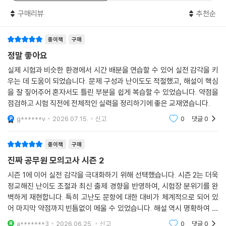
구매리뷰
추천순
종이책
구매
정말 좋아요
실제 시험과 비슷한 환경에서 시간 배분을 연습할 수 있어 실전 감각을 키
우는 데 도움이 되었습니다. 문제 구성과 난이도도 적절했고, 해설이 핵심
을 잘 짚어주어 혼자서도 틀린 부분을 쉽게 복습할 수 있었습니다. 약점을
점검하고 시험 직전에 전체적인 실력을 정리하기에 좋은 교재였습니다.
g******v
2026.07.15.
신고
0
댓글
0
종이책
구매
진짜 공무원 모의고사 시즌 2
시즌 1에 이어 실전 감각을 극대화하기 위해 선택했습니다. 시즌 2는 더욱
정교해진 난이도 조절과 최신 출제 경향을 반영하여, 시험장 분위기를 완
벽하게 재현합니다. 특히 고난도 문항에 대한 대비가 체계적으로 되어 있
어 마지막 약점까지 빈틈없이 메울 수 있었습니다. 해설 역시 명확하여 복
습 시간을 단축해주며, 실전 시간 관리 훈련에도 최적입니다. 최종 점검 단
a*******3
2026.06.25.
신고
0
댓글
0