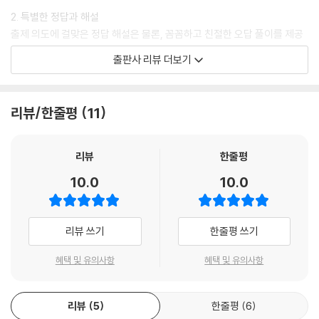
2. 특별한 정답과 해설
출제 의도에 걸맞은 정답 해설은 물론, 꼼꼼하고 친절한 오답 풀이를 제공
합니다.
출판사 리뷰 더보기
3. 실전 대비 OMR 답안지 제공
모의고사를 풀면서 동봉된 OMR 카드에 정답을 표시해 봄으로써 실전 감
리뷰/한줄평
11
각을 높일 수 있도록 하였습니다.
리뷰
한줄평
10.0
10.0
리뷰 쓰기
한줄평 쓰기
혜택 및 유의사항
혜택 및 유의사항
리뷰
5
한줄평
6