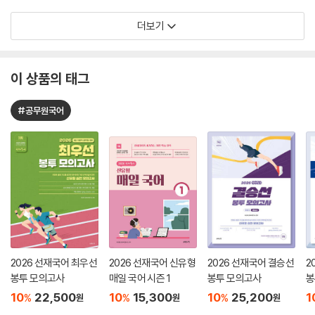
더보기
이 상품의 태그
#공무원국어
2026 선재국어 최우선
2026 선재국어 신유형
2026 선재국어 결승선
2
봉투 모의고사
매일 국어 시즌 1
봉투 모의고사
봉
10
22,500
10
15,300
10
25,200
1
%
%
%
원
원
원