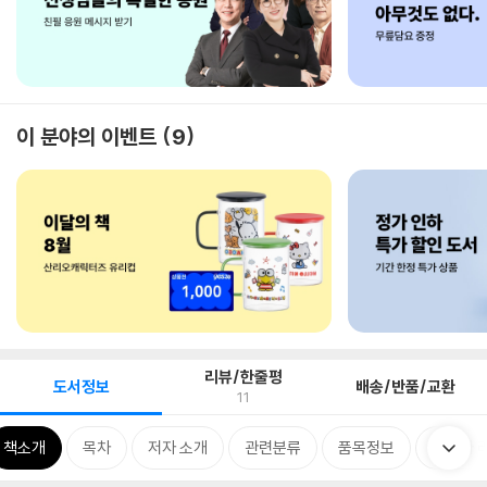
이 분야의 이벤트
9
리뷰/한줄평
도서정보
배송/반품/교환
11
책소개
목차
저자 소개
관련분류
품목정보
출판사 