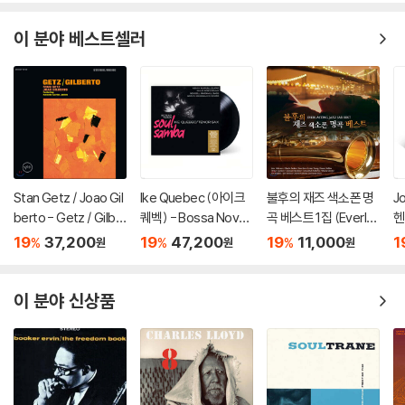
이 분야 베스트셀러
Stan Getz / Joao Gil
Ike Quebec (아이크
불후의 재즈 색소폰 명
J
berto - Getz / Gilbe
퀘벡) - Bossa Nova /
곡 베스트 1집 (Everlas
헨
rto (스탄 게츠, 조앙 질
Soul Samba [LP]
ting Jazz Sax Best)
o
19
37,200
19
47,200
19
11,000
1
%
%
%
원
원
원
베르토) [LP]
이 분야 신상품