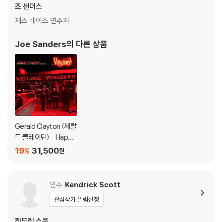
조 샌더스
재즈 베이스 연주자
Joe Sanders
의 다른 상품
Gerald Clayton (제랄
드 클레이턴) - Happe
ning: Live At The Vill
19
31,500
%
원
age Vanguard
연주
Kendrick Scott
관심작가 알림신청
켄드릭 스콧