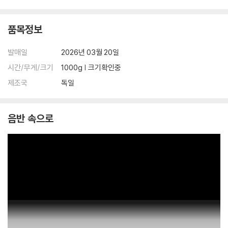
품목정보
발매일
2026년 03월 20일
시간/무게/크기
1000g | 크기확인중
제조국
독일
음반 속으로