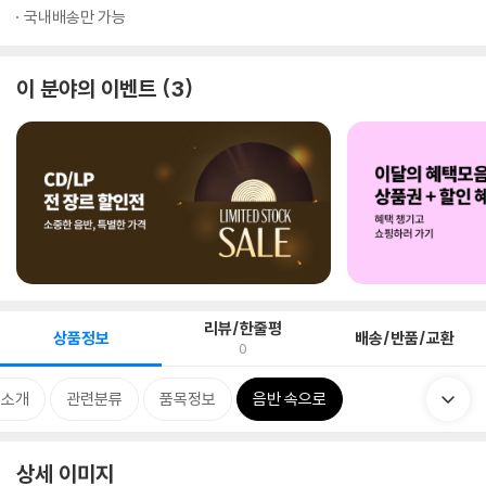
국내배송만 가능
이 분야의 이벤트
3
리뷰/한줄평
상품정보
배송/반품/교환
0
 소개
관련분류
품목정보
음반 속으로
상세 이미지