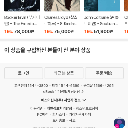
Booker Ervin (부커 어
Charles Lloyd (찰스
John Coltrane (존 콜
C
빈) - The Freedom
로이드) - 8: Kindred
트레인) - Soultrane
포터
Book [LP]
Spirits, Live From Th
[LP]
s
19
78,000
19
75,000
19
51,900
1
%
%
%
원
원
원
e Lobero Theatre [2
LP]
이 상품을 구입하신 분들이 산 분야 상품
로그인
최근 본 상품
주문/배송
고객센터 1544-3800
티켓 1544-6399
중고샵 1566-4295
eBook 1:1문의/채팅상담
예스이십사(주) 사업자 정보
이용약관
개인정보처리방침
청소년보호정책
PC버전
회사소개
거래처관계자께
도서홍보
광고