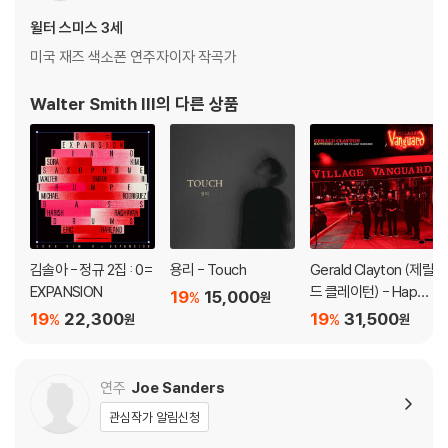
윌터 스미스 3세
미국 재즈 색소폰 연주자이자 작곡가
Walter Smith III
의 다른 상품
김솔아 - 정규 2집 : 0=
용리 - Touch
Gerald Clayton (제랄
EXPANSION
드 클레이턴) - Happe
19
15,000
%
원
ning: Live At The Vill
19
22,300
19
31,500
%
%
원
원
age Vanguard
연주
Joe Sanders
관심작가 알림신청