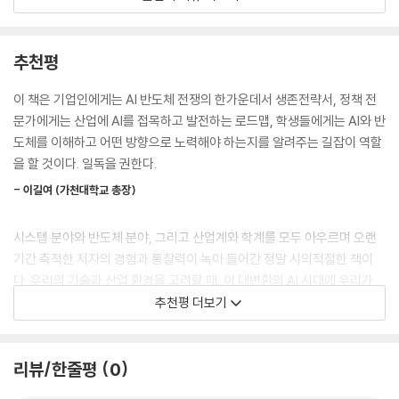
국가 안보에 큰 영향을 미친다. 이런 이유로 미중 반도체 패권 경쟁은 시간
이 갈수록 격해질 것이다. 반도체 산업은 그동안 세계화에 맞추어서 철저
우리나라도 우수 인재들이 이공계를 택했던 시절이 있었다. 1980년대에
한 분업화가 이루어졌지만, 이제 미국은 자국 내 반도체 직접 생산을 통한
추천평
는 물리학과, 전자공학과, 기계공학과가 인기를 차지했었다. 우리나라가
글로벌 반도체 공급망의 새로운 질서를 주도하고 있다. 미국은 중국의 초
지금의 경제 발전을 이룰 수 있었던 것은 그 인재들이 1980년대 디지털 대
미세공정 기술 개발을 견제하고 있지만, 중국의 반격도 만만치 않다. 중국
이 책은 기업인에게는 AI 반도체 전쟁의 한가운데서 생존전략서, 정책 전
전환을 잘 준비하고 실행한 결과다. 당시에 “한국은 아날로그 TV에서 30
은 구형 공정 장비에 집중 투자하여 성과를 내고 있으며, 이미 우리나라를
문가에게는 산업에 AI를 접목하고 발전하는 로드맵, 학생들에게는 AI와 반
년 뒤진 기술로는 평생 가야 1등 할 수 없다”라는 일본 기업들의 비아냥을
위협하고 있다. 이번 개정증보판에서는 미국의 전방위적 압박 속에서도 7
도체를 이해하고 어떤 방향으로 노력해야 하는지를 알려주는 길잡이 역할
들어야 했다. 1980년대 일본은 세계 전자산업의 선두 주자였고, NHK는
나노 첨단 공정 칩을 선보인 중국의 저력과 사상 최대 규모의 반도체 펀드
을 할 것이다. 일독을 권한다.
‘NUSE 방식’이라는 HDTV 시스템을 내세웠다. 고해상도 영상을 목표로
를 조성한 중국의 국산화 전략을 비중 있게 다룬다.
했지만, 핵심은 여전히 아날로그 전송 방식이었다. 우리나라는 디지털 처
- 이길여 (가천대학교 총장)
특히 저자는 기술 전쟁의 승패가 결국 ‘사람’에 달려 있음을 강조한다. 이공
리 방식의 HDTV 시대를 먼저 열었고, 일본 기업들을 이길 수 있었다. 이뿐
계 인력 부족 문제 속에서 대한민국이 우수한 반도체 인재를 확보하기 위
만 아니라 반도체, 이동통신 분야에서도 디지털화에 빠르게 대응했다. 이
시스템 분야와 반도체 분야, 그리고 산업계와 학계를 모두 아우르며 오랜
해 어떤 파격적인 대책과 교육 모델이 필요한지 현실적인 대안을 제시한
것은 뛰어난 이공계 인재들의 뒷받침이 없었다면 불가능했을 것이다. 정부
기간 축적한 저자의 경험과 통찰력이 녹아 들어간 정말 시의적절한 책이
다. 우리 정부와 기업, 그리고 학계가 긴밀히 협조하여 종합적인 대책을 마
의 병역 혜택 정책 등도 주요했다.
다. 우리의 기술과 산업 환경을 고려할 때, 이 대변환의 AI 시대에 우리가
련하는 것만이 격해지는 AI 반도체 전쟁에서 살아남는 길이기 때문이다.
--- pp.197~198, 「우수한 반도체 인재 확보를 위한 제언」중에서
무엇을 해야 할 것인가를 잘 알려주고 있다. 특히 우리가 상대적으로 취약
추천평 더보기
한 시스템반도체 분야에서 무엇을 해야 할 것인지 이 책을 읽으면서 같이
온디바이스 AI 반도체는 스마트폰, 자동차, 가전, 로봇 등 개별 기기 내부
고민하고 실행해야 하겠다.
판도를 뒤집는 인공지능의 두뇌
에서 작동해야 한다. 이런 환경은 전력, 발열, 크기, 메모리 용량, 가격 등의
리뷰/한줄평
0
AI 컴퓨팅 파워가 핵심이다
- 허염 (㈜실리콘마이터스 회장)
제약이 매우 크다. 따라서 외부 솔루션인 범용 칩으로는 성능, 가격 면에서