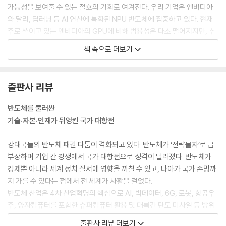
가능성을 보여줄 수 있는 절호의 기회로 여겨진다. 우리 기업은 엔비디아
와 달리, 딥러닝 등 AI 연산에 특화된 NPU 반도체에 집중하고 있다. 현재
주로 쓰이고 있는 엔비디아의 GPU에 비해 범용성은 다소 떨어지지만, 추
론에 필요한 연산을 저전력으로 빠르게 처리할 수 있어서 전성비(전력 대
책 속으로 더보기
비 효율 성능)가 좋다는 점이 장점으로 꼽힌다.
--- pp.60~61, 「한국 시스템반도체 산업 발전의 역사」중에서
출판사 리뷰
AI 반도체 시장은 GPU 독주 시대에서 벗어나 역할 분화와 공존의 시대로
이동 중이다. 학습 중심의 GPU, 클라우드(학습, 추론) 전용 TPU, 추론 중
반도체를 둘러싼
심의 마이아 AI 반도체, 에지향의 저전력·고효율 추론용 NPU가 각자의 영
기술·자본·인재가 뒤엉킨 국가 대항전
역을 확보하며 경쟁과 협력을 동시에 펼치고 있다. 분명한 사실은 엔비디
아의 지배에서 벗어나려는 노력이 진행 중이라는 점이다. 구글은 학습, 추
강대국들의 반도체 패권 다툼이 격화되고 있다. 반도체가 ‘전략물자’로 급
론 둘다, MS는 학습은 엔비디아 GPU를 사용하고 추론은 벗어나겠다는
부상하며 기업 간 경쟁에서 국가 대항전으로 성격이 달라졌다. 반도체가
점이 다르다. 중장기적으로는 어떤 단일 칩이 모든 AI 연산을 지배하기보
경제뿐 아니라 세계 정치 질서에 영향을 끼칠 수 있고, 나아가 국가 존망까
다는, 용도에 맞는 최적의 AI 반도체를 조합해 사용하는 맞춤형 ASIC 구조
지 가를 수 있다는 점에서 전 세계가 사활을 걸었다.
가 AI 산업의 표준으로 자리 잡을 가능성이 크다. 브로드컴(Broadcom)
반도체 산업은 4차 산업혁명의 핵심으로 AI, 빅데이터, 6G, 로봇, 항공우
은 이러한 빅테크 기업들의 칩 설계를 돕는 핵심 파트너로 협력하며 실적
주, 양자컴퓨터를 포함한 슈퍼컴퓨터 활용 및 대륙간 탄도 미사일 등 방위
이 급성장했다.
산업의 근간이다. 반도체 기반의 첨단 기술은 민·군 모두 중요하며, 경제와
출판사 리뷰 더보기
--- pp.184~185, 「격화되고 있는 빅테크들의 AI 반도체 전쟁」중에서