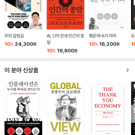
영역이 넓어지면서 냉장고, 세탁기, 에어컨, 스피커 등 거의 모든 가전에 A
I가 탑재됐다. 이를 ‘사물지능’이라고 부르는데, 사물 특성에 맞게 지능을
AI를 활용해 많은 제품을 만들려면 AI 반도체가 필수적이다. AI는 IoT와 5
개발하고 이를 탑재해 활용하는 융합 기술을 의미한다.
G·6G 네트워크 기술에 더해져 데이터 센터뿐만 아니라 자율주행차, 스마
--- pp.220~221, 「스마트홈 시대 연 지능형 사물인터넷」중에서
트홈, 스마트팩토리, 스마트시티 등 많은 미래 먹거리도 만들어 낼 것이다.
모두 한국 경제를 이끌 중추 산업이다.
부의 갈림길
AI, 신의 탄생 인간의 종
행운에 속지 마라
듀
드론의 핵심 기술을 구현하기 위해 다양한 AI 반도체가 활용된다. 드론의
말
이제 AI는 데이터 센터를 넘어 우리 손안의 기기와 산업 현장으로 내려오
10
24,300
10
16,200
1
%
%
원
원
자율비행, 데이터 처리, 실시간 의사 결정을 수행할 때 높은 연산 성능과 저
고 있다. 저자는 우리나라가 강화해야 할 분야로 ‘온디바이스 AI’와 ‘피지컬
10
19,800
%
원
전력을 요구하기 때문이다. 특히 비행 중 실시간 데이터를 처리하기 위해
AI’를 꼽는다. 온디바이스 AI는 서버를 거치지 않고 기기 자체에서 AI 기능
기기 자체에서 데이터를 처리하는 온디바이스 AI가 중요하다. 온디바이스
을 구현하는 기술로, 보안성이 높고 실시간 처리가 가능하다는 장점이 있
AI는 외부 클라우드를 거치지 않고, 내부 AI 칩을 통해 데이터를 즉각적으
이 분야 신상품
다. 외부 연결 없이 기기 자체에서 연산하기에, 보안이 생명인 국방이나 실
로 분석하고 수행한다. 무선 환경 없이 빠르게 정보에 응답하고, 인터넷 연
시간 대응이 필요한 제조 현장에서 필수적이다.
결이 불가능한 상황에도 대응한다. 또 온디바이스 AI는 정보 보호, 저전력
개정증보판에서는 전 세계가 격돌하고 있는 온디바이스 AI 상용화 현장을
등에서도 장점이 있다. 자율비행용 센서와 비행 제어장치에 대한 인터페이
생생하게 추가했다. 특히 드론 분야에서는 AI 반도체가 탑재되어 GPS가
스, AI 처리 기능을 위한 AI 코어를 가진다.
없는 실내나 동굴에서도 스스로 장애물을 피하며 비행하고, 특정 인물을
--- pp.229~300, 「AI 반도체로 더 강력해진 드론」중에서
끝까지 추적하는 지능형 드론의 기술력을 다룬다. 이는 단순한 취미용을
넘어 정밀 농업과 국방 산업의 게임 체인저가 되고 있다.
로봇 청소기 시장의 경쟁 양상도 흥미롭다. 단순히 바닥을 훑는 수준을 지
나, AI 반도체를 통해 양말이나 전선 같은 미세한 장애물을 정확히 인식해