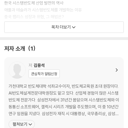
게 AI 반도체의 개념과 응용 산업에 대해 쉽고 명쾌하게 정리해 담았다.
한국 시스템반도체 산업 발전의 역사
애플과 테슬라가 시스템반도체를 개발하는 이유
책은 크게 세 부분으로 나누어져 있다. 1장에서는 반도체의 기본 개념과 시
중국 팹리스 성장과 위협, 그 해법은?
스템반도체의 중요성을 다루며, 특히 한국 시스템반도체 산업 발전의 역사
시스템반도체 1등의 열쇠, 시스템 아키텍트를 키워라
목차 더보기
와 중국 팹리스의 위협 및 해법을 추가했다. 2장에서는 AI 발전 역사와 AI
시스템반도체 생태계 구축이 필요하다
맞춤형 메모리인 HBM 등을 설명하고, 격화되고 있는 빅테크들의 AI 반도
AI 반도체가 신제조업 성장의 기회다
체 전쟁과 인재 확보를 위한 제언을 새롭게 담았다. 3장에서는 AI 반도체
저자 소개
1
가 만들어 내는 응용 산업 분야를 다룬다. 스마트폰을 넘어 드론, 로봇 청소
2장. AI가 쏘아 올린 반도체 전쟁
기 등 우리 일상으로 들어온 ‘온디바이스 AI’가 한국 제조업 도약을 어떻게
AI는 어떻게 발전해 왔는가?
이끌 것인지 상세히 설명한다.
생성형 AI와 반도체 전쟁
저
김용석
AI 반도체 시장을 주도할 챗GPT
관심작가 알림신청
AI 시대의 새로운 시작은 우리에게 큰 기회다. 우리는 강점인 제조업이 있
고객 맞춤형 메모리의 질주, HBM
고, AI 반도체를 활용할 시장도 있기 때문이다. 신제조업 경쟁에서 AI 반도
제2의 HBM, CXL 기술 경쟁
가천대학교 반도체대학 석좌교수이자, 반도체교육원 초대 원장이다.
체를 선점해야 우위를 점할 수 있다고 저자는 역설한다. 책 『AI 반도체 전
온디바이스 AI 시대 개막
AI반도체설계전문대학원장도 맡고 있다. 산업체 경험이 많은 시스템
쟁』개정증보판을 통해 독자는 AI가 결코 거품이 아니며, 온디바이스 AI와
온디바이스 AI가 만드는 스마트폰 카메라 혁신
반도체 전문가다. 삼성전자에서 31년간 몸담으며 시스템반도체와 이
피지컬 AI를 통해 우리 삶이 얼마나 혁신적으로 변할지 구체적으로 알게
미·중 반도체 패권 경쟁
동통신 소프트웨어, 갤럭시 시리즈 개발을 주도했으며, 이 중 10년간
될 것이다. 또한 AI 반도체를 통해 어떤 산업과 비즈니스에 거대한 기회가
7나노 반도체 탑재한 화웨이 스마트폰
연구 임원을 지냈다. 삼성전자 재직 시 대통령상, 국무총리상, 삼성기
열릴지 새롭게 발견할 수 있을 것이다. 최신 자료와 변화된 환경을 업데이
격화되고 있는 빅테크들의 AI 반도체 전쟁
술상을 받았고, 삼성전자 엔지니어 최고 영예인 삼성전자 명예박사
펼쳐보기
트한 내용을 통해, 격화되고 있는 AI 반도체 컴퓨팅 경쟁과 이를 둘러싼 각
우수한 반도체 인재 확보를 위한 제언
학위를 받았다. 이후 11년간 성균관대학교 전자전기공학부 교수로 있