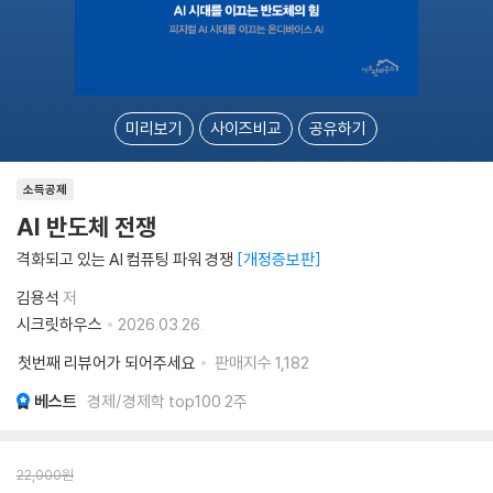
미리보기
사이즈비교
공유하기
소득공제
AI 반도체 전쟁
격화되고 있는 AI 컴퓨팅 파워 경쟁
개정증보판
김용석
저
시크릿하우스
2026.03.26.
첫번째 리뷰어가 되어주세요
판매지수
1,182
베스트
경제/경제학 top100 2주
22,000
원