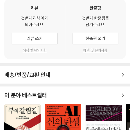
최상의 성과를 내기 어렵고, 칩 가격도 비싸다. 따라서 각 제품의 특성을 고
반도체는 흔히 ‘산업의 쌀’로 비유된다. 컴퓨터, 가전, 자동차 등 모든 전기·
앞으로 생성형 AI 중심의 다양한 발전은 필연적으로 반도체의 고도화와 시
리뷰
한줄평
려한 맞춤형 칩이 필수적이다. 제품에 기존 범용 반도체를 사용하면 타사
전자 제품의 핵심이기 때문이다. 하지만 AI 시대의 반도체는 단순한 쌀을
스템반도체의 발전을 가져오고, 반도체 산업의 선제적 대응은 대한민국이
와의 경쟁에서 이길 수 없다. 성능과 차별화된 성능을 갖기 어렵기 때문이
넘어 인간의 ‘두뇌’ 역할을 한다. 특히 학습 데이터를 단시간에 처리하고 추
첫번째 리뷰어가
첫번째 한줄평을
국민소득 5만 달러 달성의 진정한 선진국으로 가는 키 팩터(Key Factor)
다. 기존 범용 반도체는 말 그대로 범용성은 뛰어나지만, 해당 제품 서비스
되어주세요.
남겨주세요.
론하는 데 최적화된 ‘AI 반도체’의 발전 없이는 향후 AI의 진화도 불가능하
가 될 것이다. 경제계뿐만 아니라 사회 지도층 인사들은 모두 이 책에서 대
구현에 필요한 고성능 연산이 필요한 특정 용도에 적용하기에는 비효율적
다.
한민국의 발전 방향을 찾아야 할 것이다. 일독을 권한다.
이다. 스마트폰은 발열, 자동차는 안정성, IoT는 초저전력 등 제품별로 요
리뷰 쓰기
한줄평 쓰기
현재 챗GPT 등 생성형 AI 열풍으로 엔비디아의 GPU 사용이 폭발적으로
- 이금룡 (코글로닷컴 회장)
구조건이 다르다. 센서, MCU, 메모리 등과 인터페이스가 제품 별로 다르
늘고 있지만, 이에 맞선 빅테크들의 도전이 거세다. 구글, 아마존, 메타, 마
기에 맞춤형으로 SoC 설계가 이루어져야 한다. 또한 경량화된 AI 모델을
혜택 및 유의사항
혜택 및 유의사항
이크로소프트 등 글로벌 공룡들은 엔비디아 의존도를 낮추기 위해 독자적
다르게 개발해야 한다. 따라서 자체적으로 칩을 개발할 필요가 있다.
이 책은 반도체의 이해와 중요성을 시작으로 하여, AI 반도체와 AI 반도체
인 AI 반도체와 소프트웨어 생태계 구축에 총력을 기울이고 있다. 메모리
--- p.213, 「온디바이스 AI 반도체, 한국 제조업 도약을 이끈다」중에서
가 만들어 내는 응용 서비스까지 모두 다루고 있다. 시스템반도체 개발의
반도체 시장 역시 HBM을 중심으로 SK하이닉스와 삼성전자가 주도권을
과거와 미래를 예리하고 통찰력 있게 설명하며, 특히 인류 문명의 변곡점
쥐기 위한 치열한 기술 경쟁을 벌이고 있다.
배송/반품/교환 안내
지능형 사물인터넷(AIoT) 기술을 통한 스마트홈의 활성화가 기대되고 있
이 될 수 있는 AI 기술의 발전으로 인해 격변하는 AI 반도체 산업의 기회와
저자는 초기 승자인 엔비디아의 독점 체제가 영원할 수 없음을 지적하며,
다. 4차 산업혁명 시대를 이끄는 주요 기술이 많이 있지만, 그중에서도 핵
미래를 예측한다.
추론용 AI 반도체 수요가 급증하는 지금이 국내 팹리스 업체들에게 절호의
심기술을 뽑자면 IoT와 AI가 꼽힌다. 지금은 IoT 연결성에 AI 초지능이 결
이 분야 베스트셀러
기회임을 강조한다. 퓨리오사AI, 리벨리온 같은 국내 기업들이 빅테크의
- 백준호 (퓨리오사AI 대표)
합된 ‘AIoT 시대’라고 할 수 있다. IoT가 디바이스 간의 연결을 나타내는
칩 전쟁 사이에서 어떤 기회를 잡아야 하는지 명확한 분석을 제공한다.
디지털 신경망이라면, AI는 이러한 디바이스들을 통제 및 관리하는 두뇌
역할을 한다. AIoT는 다양한 도메인에 IoT와 AI를 접목하는 융합의 핵심
기술이다. AIoT는 5G나 6G 이동통신의 초연결성을 바탕으로, AI와 빅데
온디바이스 AI와 AI 반도체가 만들어 내는
이터를 활용한 초지능성을 결합한 사물지능 융합 기술이다. 서비스 도입
다양한 응용 산업과 서비스가 기회다