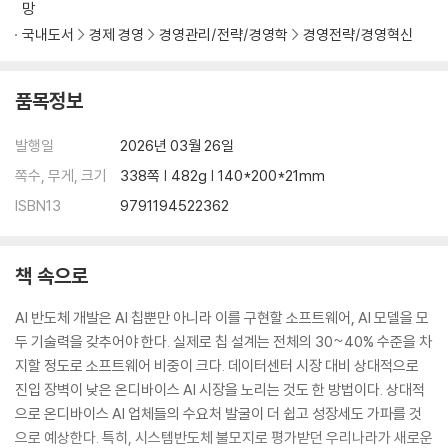
에필로그 | 피지컬 AI, 온디바이스 AI 반도체에 집중하자
망
국내도서
경제 경영
경영관리/전략/경영학
경영전략/경영혁신
품목정보
발행일
2026년 03월 26일
쪽수, 무게, 크기
338쪽 | 482g | 140*200*21mm
ISBN13
9791194522362
책 속으로
AI 반도체 개발은 AI 칩뿐만 아니라 이를 구현할 소프트웨어, AI 모델을 모
두 기술력을 갖추어야 한다. 실제로 칩 설계는 전체의 30~40% 수준을 차
지할 정도로 소프트웨어 비중이 크다. 데이터센터 시장 대비 상대적으로
진입 장벽이 낮은 온디바이스 AI 시장을 노리는 것도 한 방법이다. 상대적
으로 온디바이스 AI 업체들의 수요처 발굴이 더 쉽고 성장세도 가파를 것
으로 예상한다. 특히, 시스템반도체 불모지로 평가받던 우리나라가 새로운