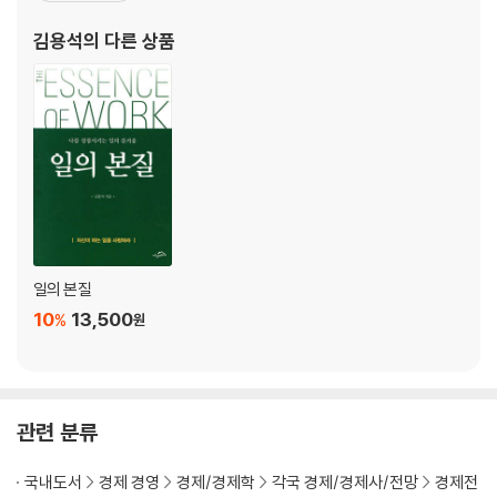
국의 전략, 그리고 우리나라가 나아갈 방향을 전망할 수 있을 것이다.
반도체 인재 양성, 실무형 교육이 답이다
었으며, 산업현장에서 쌓은 기술적 경험을 바탕으로 실무형 인재 양
김용석
의 다른 상품
성에 많은 노력을 했다. 성균관대에 있으면서는 최고의 권위상
3장. AI, 산업의 중심이 되다
온디바이스 AI 반도체, 한국 제조업 도약을 이끈다
스마트홈 시대 연 지능형 사물인터넷
NFC, 사물인터넷의 필수 기술
AI가 만드는 인간 중심의 스마트시티
빠르게 성장하는 AI 헬스케어
자율주행차, 모빌리티 서비스로 진화하다
AI 반도체 회사로 변신한 테슬라
AI 덕에 인간을 닮아가는 휴머노이드 로봇
일의 본질
AI 기반 제조 혁신, 스마트팩토리
10
13,500
%
원
AI 반도체로 더 강력해진 드론
로봇 청소기와 온디바이스 AI 경쟁
지능형 CCTV, 영상 보안을 바꾸다
참사 막는 재난 예방 체제, AIoT에 답이 있다
관련 분류
애플, 공간 컴퓨팅 세상을 꿈꾸다
국내도서
경제 경영
경제/경제학
각국 경제/경제사/전망
경제전