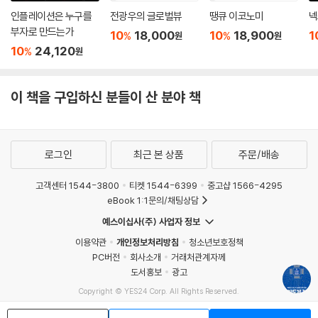
회피하고, 바닥의 재질을 스스로 판단해 흡입력을 조절하는 수준에 이르렀
인플레이션은 누구를
전광우의 글로벌뷰
땡큐 이코노미
넥
다. 저자는 중국 기업들이 독점하다시피 한 이 시장에서 한국 가전 기업들
부자로 만드는가
10
18,000
10
18,900
1
%
%
원
원
이 온디바이스 AI 반도체로 어떻게 반격의 기회를 잡아야 하는지 분석한
10
24,120
%
원
다. 또한, 지능형 CCTV가 화재 예방과 산업 안전 관리에서 어떻게 골든타
임을 확보하는지도 구체적으로 다룬다. 불꽃의 파장이나 연기의 움직임을
AI가 실시간으로 분석해 오작동 없는 화재 감지를 실현하고, 작업자의 쓰
이 책을 구입하신 분들이 산 분야 책
러짐이나 안전모 미착용을 즉각 포착해 대형 사고를 막는 현장의 사례를
소개한다. 나아가 세탁기, 에어컨 등 AI 가전이 사용자의 습관을 학습해 에
너지를 최적화하고 가전끼리 소통하는 지능형 홈 생태계의 미래를 보여준
로그인
최근 본 상품
주문/배송
다.
앞으로 인간 생활의 모든 분야에 AI가 접목되는 ‘AI+X’ 시대가 올 것이다.
고객센터 1544-3800
티켓 1544-6399
중고샵 1566-4295
사전적 의미에서 ‘X’는 ‘정해지지 않은’이라는 형용사지만, 또한 ‘everythi
eBook 1:1문의/채팅상담
ng’으로도 해석할 수 있다. 즉, 모든 분야에 적용할 수 있다는 이야기이다.
예스이십사(주) 사업자 정보
책 『AI 반도체 전쟁』은 모든 것이 지능화되는 이 시대가 우리에게 위기이
이용약관
개인정보처리방침
청소년보호정책
자 기회라고 말한다. 반도체 강국이자 제조업 강국인 대한민국의 강점을
PC버전
회사소개
거래처관계자께
살려 AI 반도체와 피지컬 AI 시장을 선점하는 전략, 이 책이 그 험난한 전쟁
도서홍보
광고
터에서 승리할 수 있는 가장 확실한 이정표가 되어줄 것이다.
Copyright © YES24 Corp. All Rights Reserved.
MATOM7