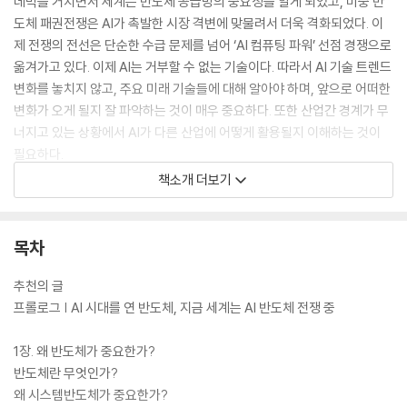
데믹을 거치면서 세계는 반도체 공급망의 중요성을 알게 되었고, 미중 반
도체 패권전쟁은 AI가 촉발한 시장 격변에 맞물려서 더욱 격화되었다. 이
제 전쟁의 전선은 단순한 수급 문제를 넘어 ‘AI 컴퓨팅 파워’ 선점 경쟁으로
옮겨가고 있다. 이제 AI는 거부할 수 없는 기술이다. 따라서 AI 기술 트렌드
변화를 놓치지 않고, 주요 미래 기술들에 대해 알아야 하며, 앞으로 어떠한
변화가 오게 될지 잘 파악하는 것이 매우 중요하다. 또한 산업간 경계가 무
너지고 있는 상황에서 AI가 다른 산업에 어떻게 활용될지 이해하는 것이
필요하다.
책소개 더보기
이번 개정증보판은 초판 출간 이후 챗GPT가 불러온 생성형 AI 열풍과 엔
비디아의 독주, 그리고 이에 맞선 글로벌 빅테크들의 자체 칩 개발 전쟁 등
시시각각 변하는 현장을 생생하게 담아냈다. 3,600여 개가 넘는 팹리스를
목차
보유하며 무섭게 성장한 중국의 반도체 굴기와 이에 대응할 한국의 전략,
그리고 반도체 인재 확보를 위한 제언을 보강해 지금 우리에게 필요한 기
추천의 글
술과 미래 변화를 더욱 날카롭게 파헤친다. 책 『AI 반도체 전쟁』의 김용석
프롤로그 | AI 시대를 연 반도체, 지금 세계는 AI 반도체 전쟁 중
저자는 삼성전자에서 31년간 시스템반도체 개발, 이동통신 소프트웨어 개
발, 갤럭시 제품 개발에 참여했고, 이후 성균관대학교에서 10년 넘게 학생
1장. 왜 반도체가 중요한가?
들을 가르친 뒤, 현재는 가천대학교에서 반도체 인재 양성을 이어가고 있
반도체란 무엇인가?
다. 이론과 실무를 모두 겸비한 시스템반도체 전문가인 그가 쉽고 명쾌하
왜 시스템반도체가 중요한가?